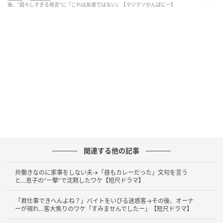
後、“図々しすぎる発言”に「これは友達ではない」【マジクソかんぱにー】
関連する他の記事
共働きなのに家事をしない夫→「昼もカレーだった」文句を言う
と…息子の“一撃”で沈黙したワケ【短尺ドラマ】
「君仕事できへんよね？」バイトをいびる迷惑客→その後、オーナ
ーが現れ…客大焦りのワケ「すみませんでしたー」【短尺ドラマ】