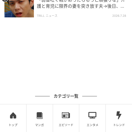
護と育児に限界の妻を突き放す夫→後日、妻
の反撃で“大パニックの夫”に「スカッとし
TRILL ニュース
2026.7.28
た」【短尺ドラマ】
カテゴリ一覧
トップ
マンガ
エピソード
エンタメ
トレンド