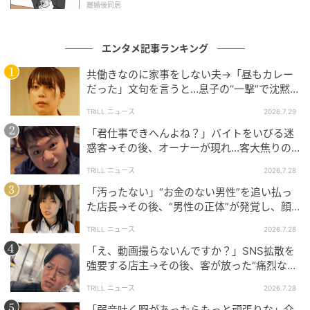
離婚後同居
エンタメ記事ランキング
共働きなのに家事をしない夫→「昼もカレー
だった」文句を言うと…息子の“一撃”で沈黙
@buzzdrama0617
したワケ【短尺ドラマ】
TRILL ニュース
2026.7.29
「私たちって友達でしょ？」
「君仕事できへんよね？」バイトをいびる迷
惑客→その後、オーナーが現れ…客大焦りの
ワケ「すみませんでしたー」【短尺ドラマ】
TRILL ニュース
2026.7.28
「汚ったない」“お金のない男性”を追い払っ
た店長→その後、“男性の正体”が発覚し、顔
面蒼白のワケ【短尺ドラマ】
TRILL ニュース
2026.7.28
「え、動画撮らないんですか？」SNS拡散を
強要する店主→その後、客が放った“痛烈な一
言”に店主あ然のワケ【短尺ドラマ】
TRILL ニュース
2026.7.28
「弱音吐く暇があったらもっと頑張りな」介