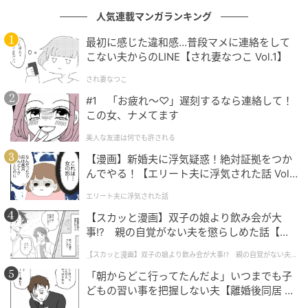
人気連載マンガランキング
最初に感じた違和感…普段マメに連絡をして
こない夫からのLINE【され妻なつこ Vol.1】
され妻なつこ
#1 「お疲れ〜♡」遅刻するなら連絡して！
この女、ナメてます
美人な友達は何でも許される
【漫画】新婚夫に浮気疑惑！絶対証拠をつか
んでやる！【エリート夫に浮気された話 Vol.
1】
エリート夫に浮気された話
【スカッと漫画】双子の娘より飲み会が大
事!? 親の自覚がない夫を懲らしめた話【第1
話】
【スカッと漫画】双子の娘より飲み会が大事!? 親の自覚がない夫を
懲らしめた話
「朝からどこ行ってたんだよ」いつまでも子
どもの習い事を把握しない夫【離婚後同居 Vo
l.1】