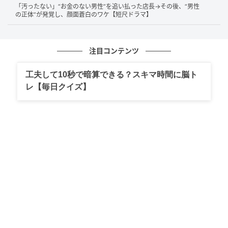
「汚ったない」“お金のない男性”を追い払った店長→その後、“男性
の正体”が発覚し、顔面蒼白のワケ【短尺ドラマ】
注目コンテンツ
@buzzdrama0617
工夫して10秒で暗算できる？スキマ時間に脳ト
ソファに座って話す二人の女性。
レ【毎日クイズ】
「結婚式の動画ありがとう～無料で良いんだよね？」
友人が当然とばかりに白石に声をかけます。
「え...無料？」