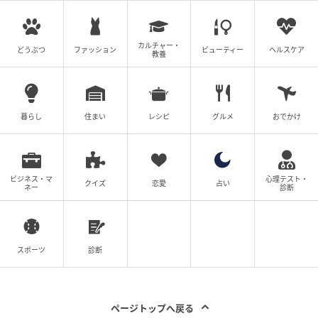
@buzzdrama0617
カルチャー・
「まぁ…」
どうぶつ
ファッション
ビューティー
ヘルスケア
教養
白石は視線を落としながら答えます。
「えーだったら、無料でやってくれるのが普通かな～
暮らし
住まい
レシピ
グルメ
おでかけ
って思ってたんだけど…」
そんな友人の言葉を聞いて、困ったような表情で言い
ビジネス・マ
心理テスト・
クイズ
恋愛
占い
返します。
ネー
診断
「私も副業でプロとしてやってるから、さすがにそれ
は…」
スポーツ
診断
ページトップへ戻る