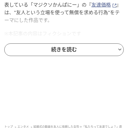
表している「マジクソかんぱにー」の『
友達価格
』
は、"友人という立場を使って無償を求める行為"をテ
ーマにした作品です。
※本記事の内容はフィクションです
続きを読む
【友達価格】友達ならこれが普通だよね? #シ
ョートドラマ
結婚式の動画編集をめぐる会話
トップ
エンタメ
結婚式の動画を友人に依頼した女性→「私たちって友達でしょ？」直