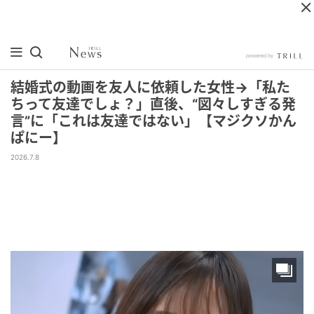
結婚式の動画を友人に依頼した女性→「私た
ちって友達でしょ？」直後、“図々しすぎる発
言”に「これは友達ではない」【マジクソかん
ぱにー】
2026.7.8