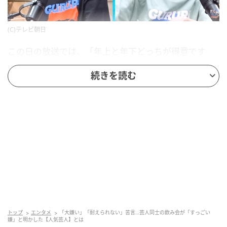
(C)テレビ朝日
この日の放送では、「年上と年下どっちが得意です
か？」という芝さんの持ち込み企画で語り合いまし
続きを読む
た。芝さんはこれまでを振りかえったときに、弟のよ
うな立ち位置のときが楽だったと感じていたそうで
す。
仕事がないときからライブなどにも出演しており、兄
貴として慕われて悪い気はしなかったものの、先輩た
ちと接している方が無邪気な自分でいられたんだと
か。自分よりも年上の人の懐に入るのも得意で、仕事
関係に限らず初対面の人とでも上手く話せると続けま
す。
トップ
エンタメ
「大嫌い」「耐えられない」苦言…芸人同士の飲み会が「すっごい
嫌」と明かした【人気芸人】とは
タクシー運転手とも目的地に着くまで話すくらいなん