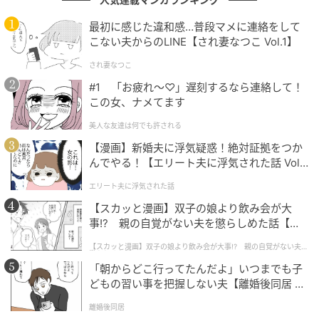
社会の人と思っているようで、良い意味で甘えられて
最初に感じた違和感…普段マメに連絡をして
興味を持てるようです。
こない夫からのLINE【され妻なつこ Vol.1】
永野さんもスタッフには全員に敬語を使っているそう
され妻なつこ
で、飲みに行くときも敬語で話す人と一緒のことが多
#1 「お疲れ〜♡」遅刻するなら連絡して！
この女、ナメてます
いと話します。
美人な友達は何でも許される
2人は年下でも芸人以外の人たちは「社会の人」と感
【漫画】新婚夫に浮気疑惑！絶対証拠をつか
じ、年上の感覚で接しているという共通認識とわかり
んでやる！【エリート夫に浮気された話 Vol.
ます。
1】
エリート夫に浮気された話
【スカッと漫画】双子の娘より飲み会が大
同じ歴の芸人と話すよりも、他の職種のスタッフたち
事!? 親の自覚がない夫を懲らしめた話【第1
との方が面白い話を聞けると思えるんだとか。
話】
【スカッと漫画】双子の娘より飲み会が大事!? 親の自覚がない夫を
懲らしめた話
「朝からどこ行ってたんだよ」いつまでも子
どもの習い事を把握しない夫【離婚後同居 Vo
『竜宮城』のような感覚の人に“げんなり”
l.1】
離婚後同居