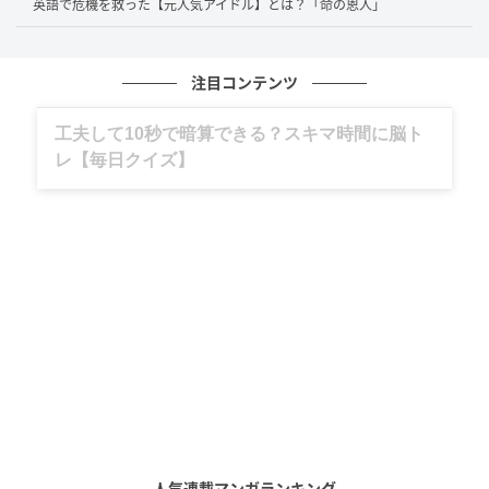
英語で危機を救った【元人気アイドル】とは？「命の恩人」
注目コンテンツ
グルメ、ギャグ、子育て、旅行記……全部、読
めます。
(C)テレビ朝日
2人で話していくうちに永野さんは、芸人だと素が出せ
なくなることに気づきます。
素を出せるのは、イワイガワのジョニ男さんや、ずん
の2人で浅井企画の3人くらいと笑います。さらには、
自分にも人にも期待してしまう悪い癖があると自己分
析しました。
芝さんは「スタッフ＝年上」という感覚なんだとか。
人気連載マンガランキング