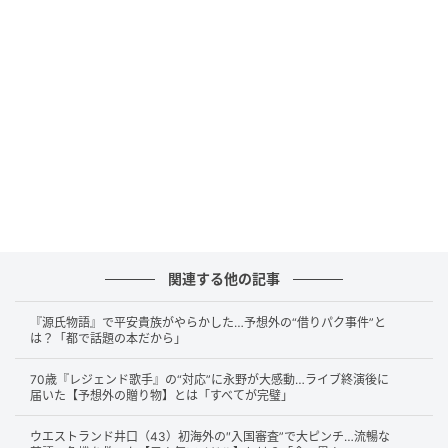
だそう。
永野さんは取り繕っていて、最初は先輩が苦手だった
といいます。リスペクトをしているからこそ恐縮や遠
慮をして素を出せなかったからと説明。
スタッフさんと話しているときの方が気持ちよく話せ
るそうです。芝さんも永野さんがスタッフたちと芝生
に寝転ぶような格好で、キャンパスライフのような感
じて楽しそうに話しているところを目撃するんだと
か。
関連する他の記事
『源氏物語』で平安貴族がやらかした…予想外の“借りパク事件”と
は？「都で話題の本だから」
“唯一”自分を出せる先輩とは
70歳『レジェンド歌手』の“対応”に永野が大感動…ライブ終演後に
届いた【予想外の贈り物】とは「すべてが完璧」
ウエストランド井口（43）初海外の″入国審査”で大ピンチ…流暢な