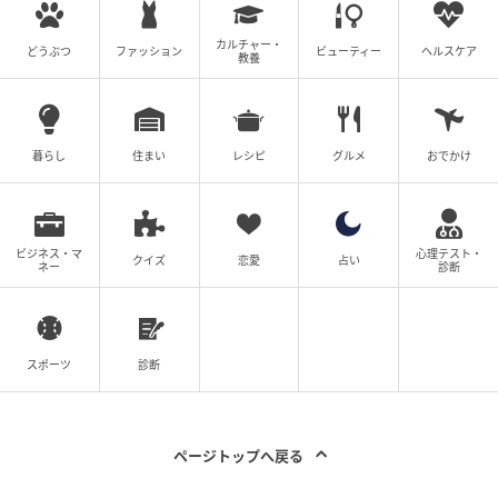
がリラックスできる理由／年上と年下、どっちが得
意？｜永野×モグライダー芝 #31
カルチャー・
どうぶつ
ファッション
ビューティー
ヘルスケア
教養
［配信日時］2026年6月10日
［出演者］永野、芝大輔（モグライダー）
［番組URL］
https://youtu.be/btRGMN5v-Z4?
暮らし
住まい
レシピ
グルメ
おでかけ
si=7Cxqcwt9KfGjVv5H
ビジネス・マ
心理テスト・
クイズ
恋愛
占い
ネー
診断
スポーツ
診断
ページトップへ戻る