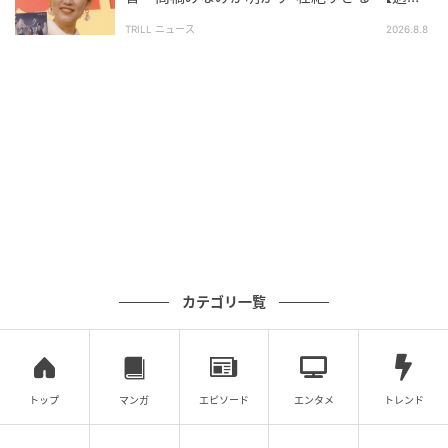
去】とは「やらなければ」
ど、自分が知らない世界の話を聞くのが好きなので、
TRILL ニュース
2026.8.8
他業種の人と話すのは刺激もある様子。
「芸人のウエットな飲みが大嫌い」「耐えられない」
「すっごい嫌」、「竜宮城のような感覚の人がいる」
と話し笑いが止まりません。
そして、「世界を見たい」「竜宮城を出たかった」と
締めくくりました。高みを目指している2人だからこ
そ、人としての魅力や深みを持つ人に惹かれるのかも
しれません。
カテゴリ一覧
人として尊敬できる、学べることがある人を目指して
いきたいですね。
トップ
マンガ
エピソード
エンタメ
トレンド
【コミュニケーション】芸人はめんどくさい／AD相手