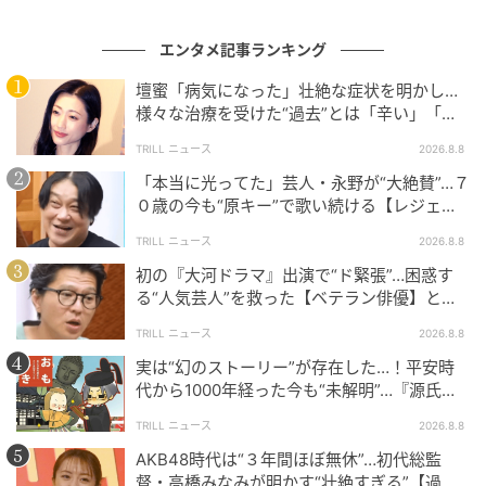
エンタメ記事ランキング
壇蜜「病気になった」壮絶な症状を明かし…
様々な治療を受けた“過去”とは「辛い」「苦
しい」
TRILL ニュース
2026.8.8
「本当に光ってた」芸人・永野が“大絶賛”…７
０歳の今も“原キー”で歌い続ける【レジェン
ド歌手】とは「幸せで死ぬかと」
TRILL ニュース
2026.8.8
(C)テレビ朝日
初の『大河ドラマ』出演で“ド緊張”…困惑す
る“人気芸人”を救った【ベテラン俳優】とは
永野さんは芸人の先輩のなかには若者がいて苦手意識
「結構いじられる人」
TRILL ニュース
2026.8.8
があるものの、大人のお兄さんと飲むのが好きと結論
実は“幻のストーリー”が存在した…！平安時
づけました。
代から1000年経った今も“未解明”…『源氏物
語』に隠された謎とは
「良い年の取り方をしたんだな」と感じられる深みの
TRILL ニュース
2026.8.8
ある人が2人は好きなようで、芸人間のうじうじした話
AKB48時代は“３年間ほぼ無休”…初代総監
しが苦手と明かします。勉強になることや良い話な
督・高橋みなみが明かす“壮絶すぎる”【過