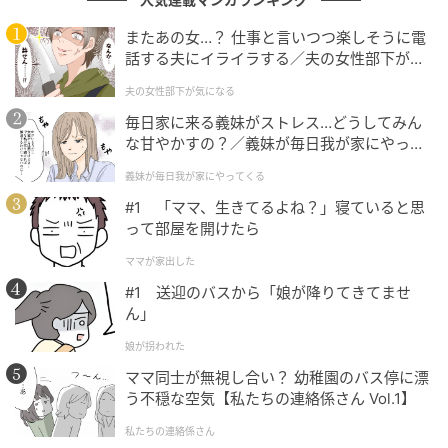
白。これにはアルピーの2人も「ええ！？」「マジです
か！？」と驚きを隠せません。
またあの女…？ 仕事と言いつつ楽しそうに電
話する夫にイライラする／夫の女性部下が気
さらに松尾さんは、「モテてナンパができる器用な人
になる（1）【夫婦の危機 まんが】
夫の女性部下が気になる
は、わざわざ裏方で苦労して台本を書いたり衣装を買
毎日家に来る義妹がストレス…どうしてみん
いに行ったりしない」と持論を展開。続けて、「不器
な甘やかすの？／義妹が毎日我が家にやって
用で溜め込んできた人こそが、この世界で爆発的なイ
くる（1）【義父母がシンドイんです！ まん
義妹が毎日我が家にやってくる
マジネーションを発揮する」と、自身のコンプレック
が】
#1 「ママ、生きてるよね？」寝ていると思
スを肯定する独自の仕事論を展開し、平子さんを「イ
って部屋を開けたら
マジネーション力ですよね！なるほど…」とうならせ
ました。
ママが家出した
#1 送迎のバスから「娘が降りてきてませ
ん」
初日に大量の特殊グッズが降ってきた
娘が拐われた
ママ同士が無視し合い？ 幼稚園のバス停に漂
そんな純朴な松尾さんが偶然配属されたのは、業界内
う不穏な空気【私たちの連絡係さん Vol.1】
でも極めてハードな「特殊演出」を専門とする会社で
私たちの連絡係さん