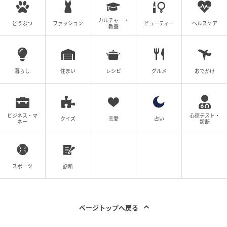
うに感動したというレジェンドの回想に、アルピーの
二人も大爆笑。
カルチャー・
どうぶつ
ファッション
ビューティー
ヘルスケア
教養
パフォーマンスの裏側で、カメラが止まると演者を優
しくフォローし、綿密な信頼関係と約束事を何よりも
大切にしていた社長の姿を見て、松尾さんは「厳格な
暮らし
住まい
レシピ
グルメ
おでかけ
信頼関係で成り立つアート」という深いプロの仕事観
を学んだと締めくくりました。
ビジネス・マ
心理テスト・
テレビ業界の挫折から偶然の出会いで天職を見つけ、
クイズ
恋愛
占い
ネー
診断
独自の映像美を追求し続けてきたカンパニー松尾さん
の知られざる原点。アングラな世界の裏側にある純粋
なクリエイティビティの数々に、アルピーの二人も興
スポーツ
診断
味津々の様子でした。
アルコ&ピースの#文化人が1番やばい〜Produced by
ページトップへ戻る
しくじり先生〜【テレビ朝日】#13