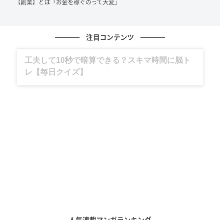
【副業】とは「お金を稼ぐのって大変」
「恋愛経験ゼロ」のまま飛び込んだ大人の映
像業界
注目コンテンツ
グルメ、ギャグ、子育て、旅行記……全部、読
アルバイト先に一本の電話が入ります。倒産した会社
めます。
の元同僚から「再就職した先でADが足りないから手伝
ってほしい」という誘いでした。その就職先こそが、
大人向けの作品を手掛けるメーカーだったのです。松
尾さんは2つ返事で快諾したものの、当時は自宅にビデ
オデッキすらなく、友人の家で鑑賞する程度で業界の
知識は皆無だったといいます。
周囲からは「若い頃から遊び尽くして業界に入ったの
では」と思われがちな松尾さんですが、実際は「女性
と話すだけで赤面してしまい、手も繋いだことがない
恋愛経験ゼロの状態だった」という衝撃の事実を告
人気連載マンガランキング