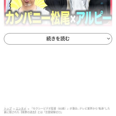
(C)テレビ朝日
続きを読む
番組冒頭、平子さんが「青春時代に見た映像作品は一
生心に残る」と松尾さんへのリスペクトを語ると、松
尾さんからは「僕はこれしかできない。他のことが不
器用だったから、独自のスタイルが一番うまくできた
だけ」と謙虚な言葉が返ってきます。
今やレジェンドと称される松尾さんですが、18歳で愛
知から上京して映像の専門学校である東放学園に進学
した当初は、純粋にテレビマンを目指していたのだそ
う。特に音楽、それもパンクやニューウェーブといっ
トップ
エンタメ
『セクシービデオ監督（60歳）』が激白…テレビ業界から“転身”した
たマニアックなジャンルのミュージックビデオを作り
裏に隠された【衝撃の過去】とは「恋愛経験ゼロ」