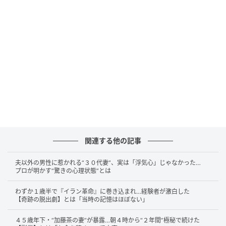
たいという情熱を抱き、念願の番組制作会社へと就職
します。
しかし、音楽番組のADとして働き始めた松尾さんを待
っていたのは、自身の音楽愛とテレビ業界の評価基準
との冷酷な乖離でした。松尾さんが「このミュージシ
ャンにインタビューするべきだ」と提案しても、ディ
レクターから返ってくるのは「テレビはルックスがす
べて」という現実的な一言。「テレビ向きの撮り方」
を優先せざるを得ない構造に違和感を抱きながら悶々
としていた1年目、運良く（？）その制作会社が倒産す
関連する他の記事
るという予想外の事態に見舞われます。
夫以外の男性に惹かれる“３０代妻”、実は「浮気心」じゃなかった…
失業してラーメン屋でのアルバイト生活というフリー
プロが明かす“驚きの心理状態”とは
ターに逆戻りしてしまった松尾さん。しかし、この挫
わずか１歳半で『イラン革命』に巻き込まれ…経験者が激白した
折こそが、その後の人生を大きく変える運命の引き金
【奇跡の脱出劇】とは「当時の記憶はほぼない」
となりました。
４５歳年下・“加藤茶の妻”が暴露…朝４時から“２年間”極秘で続けた