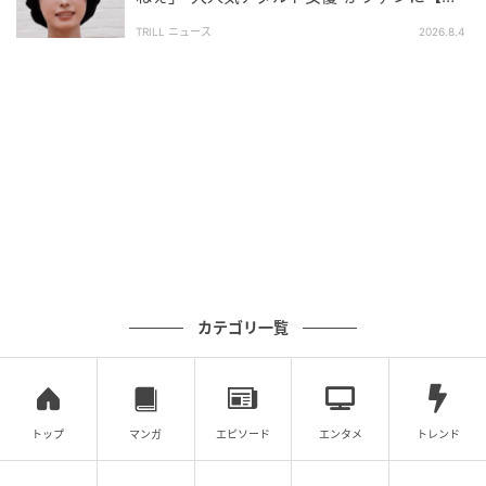
チギレ】したワケ
TRILL ニュース
2026.8.4
パンクな現場に衝撃
そんな現場で、松尾さんの人生を決定づける最大の衝
撃が訪れます。それまで「監督とはモニターの前で座
って指示を出すもの」と思い込んでいた松尾さんです
が、あるシーンの撮影中、当時の監督（社長）がカメ
ラマンと目配せをした瞬間、カメラマンが三脚からカ
メラを外して担ぎ出しました。すると、モニターの前
にいたはずの監督が突然フレームインし、おもむろに
女優に近づいて情熱的なアプローチを始めたのです。
カテゴリ一覧
予測不能な監督の乱入劇を目の当たりにした瞬間、松
尾さんの脳内には中学時代にシビれた名曲『Anarchy
in the U.K.』のイントロがガーンと鳴り響いたといい
トップ
マンガ
エピソード
エンタメ
トレンド
ます。「うわ、すげえ、パンクなんだ！」と少年のよ