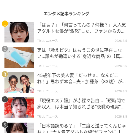
した。そこで、「小道具を取ってきてくれ」と頼まれ
た松尾さん。物置の段ボールを開けると、ガラス製の
エンタメ記事ランキング
巨大な演出器具をはじめとする特殊な小道具が山積み
「はぁ？」「何言ってんの？何様？」大人気
で、上からバラバラと降ってくるという強烈な洗礼を
アダルト女優が“激怒”した、ファンからの
受けます。
【質問】とは
TRILL ニュース
2026.8.5
また、現場に同行するなかで、松尾さんはある奇妙な
実は『冷えピタ』はもうこの世に存在しな
現象に直面します。プロの実演シーンを目の前で見て
い…誰もが勘違いする“身近な商品”の【真
実】に「知らなかった」「え、本当に？」
いると、「だんだん眠くなってくる」というのです。
TRILL ニュース
2026.8.5
45歳年下の美人妻「だっせぇ、なんだこ
朝からの過酷な撮影が夜に及び、ADとしての疲れがピ
れ！」思わず本音…夫・加藤茶（83歳）が贈
ークに達する頃、目の前で繰り広げられる演技の規則
った“20万円のプレゼント”とは
TRILL ニュース
2026.8.5
的な往復運動が「まるで電車のガタンゴトンという揺
『現役エステ嬢』が赤裸々告白…「短時間で
れのような催眠的リズム」に思えてきて睡魔が押し寄
高収入」は本当？知られざる“夜職の現実”と
せるという独特な体験談を明かすと、平子さんも「な
は「おすすめしません」
るほど、電車の規則的なリズムですかね」と妙に納得
TRILL ニュース
2026.8.5
し、スタジオは笑いに包まれました。
「日本語読める？」「二度と送ってくんじゃ
ねぇ」“大人気アダルト女優”がファンに【ブ