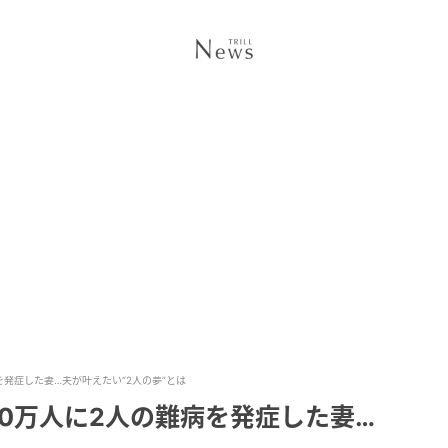
を発症した妻…夫が叶えたい“2人の夢”とは
0万人に2人の難病を発症した妻…