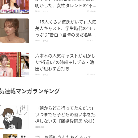
明かした、女性タレントの“不思
議な生活”
TRILL ニュース
2026.8.6
「15人くらい彼氏がいて」人気
美人キャスト、学生時代の“モテ
っぷり”告白→当時のあだ名明か
し「モテてるわ」の声
TRILL ニュース
2026.7.31
六本木の人気キャストが明かし
た“桁違い”の時給→しずる・池
田が思わず舌打ち
TRILL ニュース
2026.8.5
気連載マンガランキング
「朝からどこ行ってたんだよ」
いつまでも子どもの習い事を把
握しない夫【離婚後同居 Vol.1】
離婚後同居
#1 お義姉さんたちくるって、