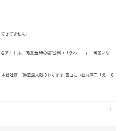
りてきてません」
元有名アイドル、“現役当時の姿”公開→「うわー！」「可愛いや
」本音吐露…“過去最大限のわがまま”告白に→石丸伸二「え、そ