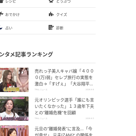
レシピ
どうぶつ
おでかけ
クイズ
占い
診断
ンタメ記事ランキング
売れっ子美人キャバ嬢「４００
０(万)弱」セレブ旅行の実態を
激白→「すげぇ」「大谷翔平の
世界」スタジオ騒然
TRILL ニュース
2026.8.6
元オリンピック選手「誰にも言
いたくなかった」１３歳年下夫
との“離婚危機”を回顧
TRILL ニュース
2026.8.5
元旦の“離婚発表”に言及…「今
が幸せ」 元夫IZAMとの関係を