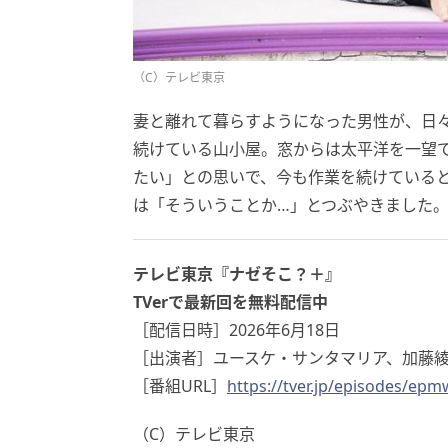
（C）テレビ東京
妻と離れて暮らすようになった男性が、日々
続けている山小屋。窓からは太平洋を一望
たい」との思いで、今も作業を続けている
は「そういうことか…」とつぶやきました
テレビ東京『ナゼそこ？＋』
TVerで最新回を無料配信中
［配信日時］2026年6月18日
［出演者］ユースケ・サンタマリア、加藤綾
［番組URL］
https://tver.jp/episodes/ep
（C）テレビ東京