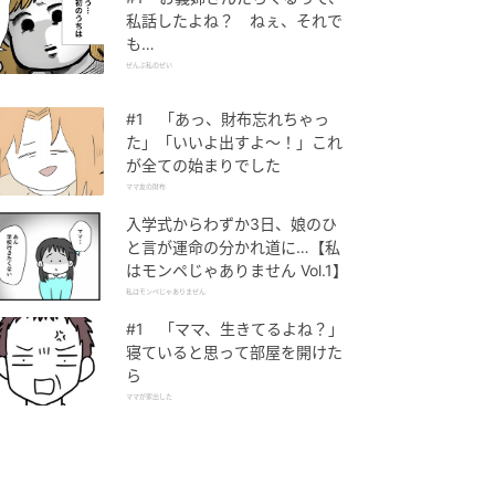
私話したよね？ ねぇ、それで
も…
ぜんぶ私のせい
#1 「あっ、財布忘れちゃっ
た」「いいよ出すよ〜！」これ
が全ての始まりでした
ママ友の財布
入学式からわずか3日、娘のひ
と言が運命の分かれ道に…【私
はモンペじゃありません Vol.1】
私はモンペじゃありません
#1 「ママ、生きてるよね？」
寝ていると思って部屋を開けた
ら
ママが家出した