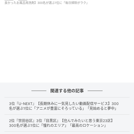
1本でいろいろな場所を洗えるところが気に入っています。汚
良かったお風呂用洗剤】300名が選ぶ1位に「毎日掃除がラク」
れ落ちも良いのでごしごしこすらない（54歳/女性）
ウタマロクリーナーはとても万能だからです。床ぶき、トイレ
掃除など、様々な場所で使えるので重宝しています。（39歳/
女性）
こちらの商品はお風呂場にはもちろん、さまざまな場所のお掃
除に適しているので我が家の掃除用洗剤はこれしか置いていま
せん。お風呂の水垢や時間の浅い黒カビなどはこれで十分キレ
関連する他の記事
イに落とせます。手肌にも優しいので、子供もお風呂掃除を積
極的にしてくれてとても助かっています。詰め替えもありコス
3位『U-NEXT』【長期休みに一気見したい動画配信サービス】300
名が選ぶ1位に「アニメが豊富にそろっている」「見始めると夢中」
パも良いのでこれからもずっと使い続けたい商品です。（45
歳/女性）
2位『世田谷区』3位『目黒区』【住んでみたいと思う東京23区】
300名が選ぶ1位に「憧れのエリア」「最高のロケーション」