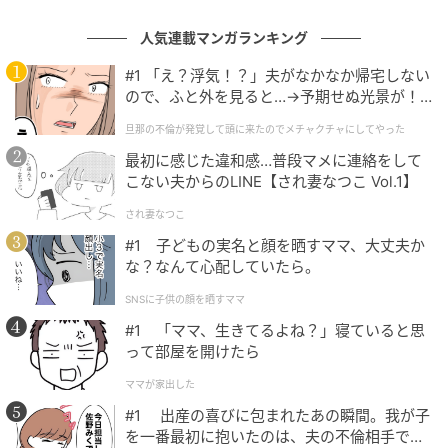
人気連載マンガランキング
スプレーを吹きかけてしばらく置くと本当に浴槽がキュッキュ
#1 「え？浮気！？」夫がなかなか帰宅しない
ッとなり、綺麗に汚れが落ちていて、簡単で好きです（61歳/
ので、ふと外を見ると…→予期せぬ光景が！
女性）
｜旦那の不倫が発覚して頭に来たのでメチャ
旦那の不倫が発覚して頭に来たのでメチャクチャにしてやった
クチャにしてやった
最初に感じた違和感…普段マメに連絡をして
こない夫からのLINE【され妻なつこ Vol.1】
連射ミストで浴槽の壁面にひろがり、30秒ぐらい待てば、シャ
ーワーで汚れがおち、ゴシゴシ擦らずに掃除ができます。（62
され妻なつこ
歳/男性）
#1 子どもの実名と顔を晒すママ、大丈夫か
な？なんて心配していたら。
SNSに子供の顔を晒すママ
第1位：ルックプラス バスタブクレンジング
#1 「ママ、生きてるよね？」寝ていると思
（91票）
って部屋を開けたら
ママが家出した
そして第1位は、「
ルックプラス バスタブクレンジン
#1 出産の喜びに包まれたあの瞬間。我が子
グ
」でした。
を一番最初に抱いたのは、夫の不倫相手でし