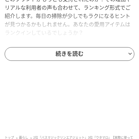
リアルな利用者の声も合わせて、ランキング形式でご
紹介します。毎日の掃除が少しでもラクになるヒント
が見つかるかもしれません。あなたの愛用アイテムは
ランクインしているでしょうか？
第3位：ウタマロクリーナー（25票）
続きを読む
第3位は、「
ウタマロクリーナー
」。
特徴として「1本で家中さまざまな場所に使える」点を
挙げる人が多く、お風呂はもちろん、トイレや床など
幅広い場所で使われています。汚れ落ちの良さや手肌
へのやさしさも高評価を集めており、家族でお掃除さ
れているご家庭からも支持されています。
トップ
暮らし
2位『バスマジックリンエアジェット』3位『ウタマロ』【実際に使って