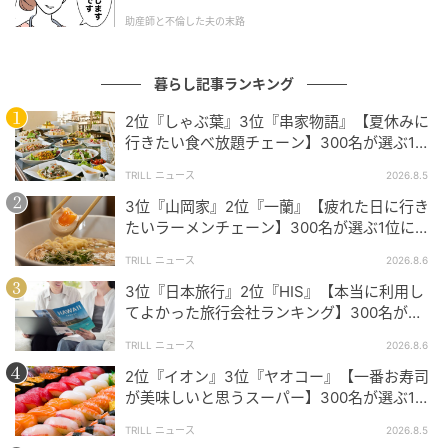
た。
助産師と不倫した夫の末路
最大の特徴は「シュッとスプレーをして少し待って流
すだけ」で済む手軽さ。忙しい日でも短時間で済ませ
暮らし記事ランキング
られる、毎日の掃除がラクになったなど、そのシンプ
ルさが多くの方に支持されています。「スポンジでこ
2位『しゃぶ葉』3位『串家物語』【夏休みに
すらなくても良い」「こすらずに汚れがちゃんと落ち
行きたい食べ放題チェーン】300名が選ぶ1位
に「満足度が高い」「大人まで楽しめる」
る」という実感を持って使われている様子も伝わって
TRILL ニュース
2026.8.5
きます。
3位『山岡家』2位『一蘭』【疲れた日に行き
たいラーメンチェーン】300名が選ぶ1位に
「体に染みわたる」「満足感と元気をもらえ
TRILL ニュース
2026.8.6
る」
スプレーして少し置いて流すだけでも汚れが落ちやすく、忙し
3位『日本旅行』2位『HIS』【本当に利用し
い日でも短時間で掃除を済ませやすいので。（57歳/女性）
てよかった旅行会社ランキング】300名が選
ぶ1位に「選択肢が多い」「相談しやすい」
TRILL ニュース
2026.8.6
2位『イオン』3位『ヤオコー』【一番お寿司
浴槽全体にシューッとミストを吹きかけて、60秒待ってから流
が美味しいと思うスーパー】300名が選ぶ1位
すだけでお掃除が完了するので本当にラクだからです。こすり
に「本格的な美味しさ」「食べ応えがある」
洗いの手間が省けるので、腰への負担も減り、毎日のバスタイ
TRILL ニュース
2026.8.5