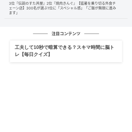
3位『伝説のすた丼屋』2位『焼肉きんぐ』【猛暑を乗り切る外食チ
第2位：バスマジックリンエアジェット（89
ェーン店】300名が選ぶ1位に「スペシャル感」「ご飯が無限に進み
ます」
票）
第2位は、「
バスマジックリンエアジェット」
。
注目コンテンツ
洗浄力の高さに加え、「こすらずにスプレーして30秒
工夫して10秒で暗算できる？スキマ時間に脳ト
待つだけ」「広範囲にラクに使えるポンプ式」など、
レ【毎日クイズ】
短時間・省力で掃除できる点が多くのユーザーに支持
されています。床や壁にもミストがしっかり広がる、
スプレーの泡切れも良いなど、多様な場面で活躍して
いるようです。
圧倒的な楽さ。風呂掃除で浴槽を擦って綺麗にするのが当たり
前だったものが擦らなくても綺麗になる革命に驚いた。それ以
来の愛用品。（45歳/男性）