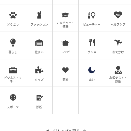
ク」などがランクインしていました。特定のブランド
の優劣を競うものではないことをご理解ください。
カルチャー・
どうぶつ
ファッション
ビューティー
ヘルスケア
教養
※第1位および第2位の洗剤における「こすらずに流す
だけ」という優れた洗浄効果は、「毎日欠かさず継続
して使用している場合の、軽微な湯垢（ざらつき）」
暮らし
住まい
レシピ
グルメ
おでかけ
を対象とした仕様です。
※ 第3位の「ウタマロクリーナー」は手肌に優しい万
能な「中性洗剤」であり、皮脂汚れや油分の除去に極
ビジネス・マ
心理テスト・
クイズ
恋愛
占い
ネー
診断
めて優れています。蓄積した水垢には「酸性洗剤（ク
エン酸等）」を、発生した黒カビには「塩素系カビ取
り剤」を、汚れの性質（液性）に合わせて正しく使い
分けていただくようお願いいたします。
スポーツ
診断
※本記事は2026年6月1日執筆時点の情報です。各メー
カーによる成分リニューアル（銀イオン配合モデルの