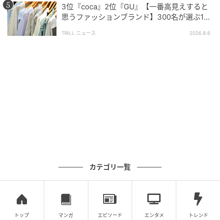
ムの準備がとてもスムーズになりました。（33歳/女性）
3位『coca』2位『GU』【一番高見えすると
思うファッションブランド】300名が選ぶ1位
に「生地がしっかり」「誰が着ても大人綺
TRILL ニュース
2026.8.6
麗」
ミストを浴槽にかけるだけでバスタブをこすり洗いせず、流す
だけで良いので（57歳/男性）
ここまで「実際に使って良かったお風呂用洗剤」ラン
キング上位3商品をご紹介しました。どの商品も「毎日
の掃除をラクにしたい」「こすらず簡単にきれいにし
たい」という生の声が多く、実際に日々活躍している
様子が伝わってきます。それぞれに個性的な強みがあ
るので、ご自身のライフスタイルや習慣に合ったお掃
カテゴリ一覧
除グッズを見つけてみてください。
※ 4位以下には「スクラビングバブル」「リンレイ・
ウルトラハードクリーナー バス用」「おふろのルッ
トップ
マンガ
エピソード
エンタメ
トレンド