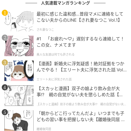
とも自然に打ち解けることができました。
人気連載マンガランキング
最初に感じた違和感…普段マメに連絡をして
こない夫からのLINE【され妻なつこ Vol.1】
され妻なつこ
#1 「お疲れ〜♡」遅刻するなら連絡して！
この女、ナメてます
美人な友達は何でも許される
【漫画】新婚夫に浮気疑惑！絶対証拠をつか
んでやる！【エリート夫に浮気された話 Vol.
1】
エリート夫に浮気された話
【スカッと漫画】双子の娘より飲み会が大
事!? 親の自覚がない夫を懲らしめた話【第1
話】
【スカッと漫画】双子の娘より飲み会が大事!? 親の自覚がない夫を
懲らしめた話
「朝からどこ行ってたんだよ」いつまでも子
どもの習い事を把握しない夫【離婚後同居 Vo
l.1】
離婚後同居