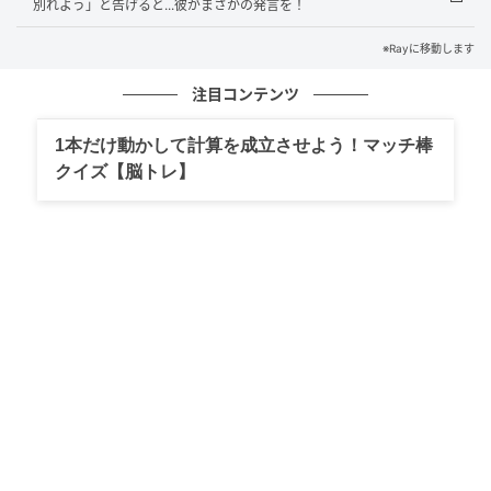
別れよう」と告げると...彼がまさかの発言を！
そんなタイミングで、仲のいい友人から突然連絡が来
※Rayに移動します
ました。「今日の夜、
人数あわせで合コン来れな
い？
」
注目コンテンツ
しかも、その日はちょうど彼と会う予定の日だったの
1本だけ動かして計算を成立させよう！マッチ棒
クイズ【脳トレ】
です。
彼との約束を断り、合コンへ参加
私は悩んだ末、
彼との約束を「体調不良」を理由にキ
ャンセル
してしまいました。
少し罪悪感はありましたが、それ以上に“別れ話から逃
げられた安心感”のほうが強かったのを覚えています。
合コン会場のお店は雰囲気も良く、初対面の男性たち