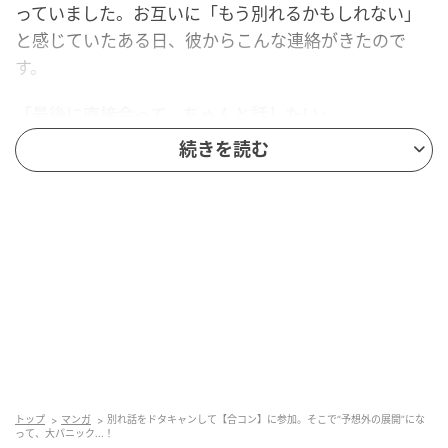
っていました。お互いに「もう別れるかもしれない」
と感じていたある日、彼からこんな連絡がきたので
す。
「最後に直接会って、ちゃんと話したい」
続きを読む
別れ話をするための約束でした。
日程は決まったものの、わざわざ会って気まずい話を
することに、私はどうしても前向きになれませんでし
た。
約束の日が近づくにつれ、「できれば行きたくない
な…」そんな気持ちばかりが大きくなっていったので
す。
トップ
マンガ
別れ話をドタキャンして【合コン】に参加。そこで“予想外の展開”にな
って、大パニック...！