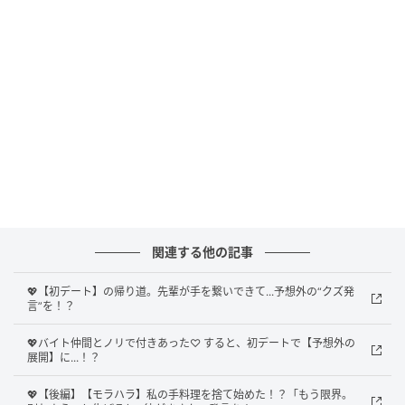
関連する他の記事
💖【初デート】の帰り道。先輩が手を繋いできて...予想外の“クズ発
言”を！？
💖バイト仲間とノリで付きあった♡ すると、初デートで【予想外の
展開】に...！？
Ray(レイ)
💖【後編】【モラハラ】私の手料理を捨て始めた！？「もう限界。