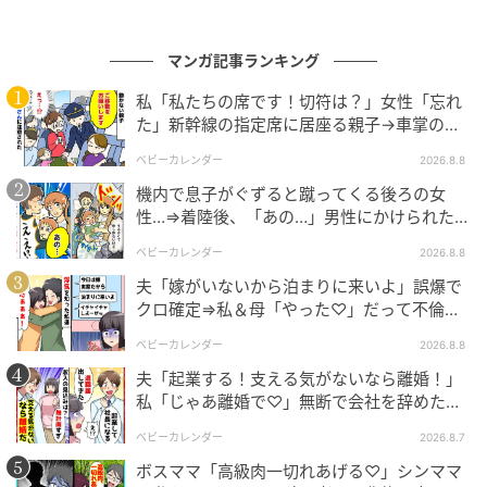
マンガ記事ランキング
Ray(レイ)
私「私たちの席です！切符は？」女性「忘れ
た」新幹線の指定席に居座る親子→車掌の注
お酒も進み、「このまま新しい恋に進めるかもしれな
意に移動…直後、ゾッとする発言
ベビーカレンダー
2026.8.8
い」そんな前向きな気持ちにまでなっていたのです。
機内で息子がぐずると蹴ってくる後ろの女
嫌なことを忘れ、このまま楽しい夜になる――。その
性…⇒着陸後、「あの…」男性にかけられた驚
きの言葉とは
ときの私は、完全に油断していました。
ベビーカレンダー
2026.8.8
夫「嫁がいないから泊まりに来いよ」誤爆で
クロ確定⇒私＆母「やった♡」だって不倫相
合コン会場に現れた“まさかの人物”
手の正体は！
ベビーカレンダー
2026.8.8
合コンが最も盛り上がっていたときでした。
夫「起業する！支える気がないなら離婚！」
私「じゃあ離婚で♡」無断で会社を辞めた元
夫、お先真っ暗！
ふと店の入り口に目を向けた瞬間、私は凍りつきまし
ベビーカレンダー
2026.8.7
た。
ボスママ「高級肉一切れあげる♡」シンママ