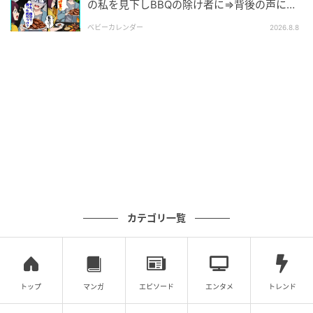
の私を見下しBBQの除け者に⇒背後の声に突
そこに現れたのは、なんと、今日別れ話をする予定だ
然青ざめたワケ
ベビーカレンダー
2026.8.8
った彼だったのです。私は大パニックになり、慌てて
メニュー表で顔を隠しました。
しかし、さらに衝撃だったのはここからでした。
彼はひとりではなく、
複数の男女グループと一緒
に笑
いながら入ってきたのです。
そう、彼もまた、別の合コンに参加していたのでし
た。
カテゴリ一覧
「ちゃんと話したい」と言っていたはずの彼が、楽し
そうに飲み会をしている姿。
その光景を見た瞬間、私
の頭は真っ白になりました。
トップ
マンガ
エピソード
エンタメ
トレンド