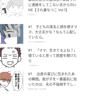
に連絡をしてこない夫からのLI
NE【され妻なつこ Vol.1】
され妻なつこ
#1 子どもの実名と顔を晒すマ
マ、大丈夫かな？なんて心配し
ていたら。
SNSに子供の顔を晒すママ
#1 「ママ、生きてるよね？」
寝ていると思って部屋を開けた
ら
ママが家出した
#1 出産の喜びに包まれたあ
の瞬間。我が子を一番最初に抱
いたのは、夫の不倫相手でし
た。
助産師と不倫した夫の末路