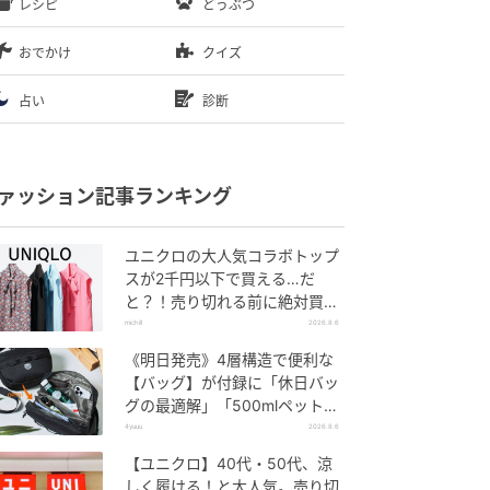
レシピ
どうぶつ
おでかけ
クイズ
占い
診断
ァッション記事ランキング
ユニクロの大人気コラボトップ
スが2千円以下で買える…だ
と？！売り切れる前に絶対買
い！
michill
2026.8.6
《明日発売》4層構造で便利な
【バッグ】が付録に「休日バッ
グの最適解」「500mlペットボ
トルも入る」
4yuuu
2026.8.6
【ユニクロ】40代・50代、涼
しく履ける！と大人気。売り切