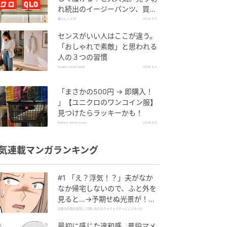
れ続出のイージーパンツ、買っ
てみた！
暮らしニスタ
2026.8.6
センスがいい人はここが違う。
「おしゃれで素敵」と思われる
人の３つの習慣
beauty news tokyo
2026.8.6
「まさかの500円 → 即購入！
」【ユニクロのワンコイン服】
見つけたらラッキーかも！
fashion trend news
2026.8.6
気連載マンガランキング
#1 「え？浮気！？」夫がなか
なか帰宅しないので、ふと外を
見ると…→予期せぬ光景が！｜
旦那の不倫が発覚して頭に来た
旦那の不倫が発覚して頭に来たのでメチャクチャにしてやった
のでメチャクチャにしてやった
最初に感じた違和感…普段マメ