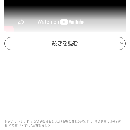
今回の依頼者さんは20代の女性。退去に伴う不用品回
続きを読む
収ということですが、居室の入口からすでに大量のご
みが床を埋め尽くすように散乱しています。
食品ごみや紙類が多いですが、中でも特に目立つの
が“服の型紙”。これは、依頼者さんが夢を追いかけて
いた証拠でもあるようです。
トップ
トレンド
足の踏み場もないゴミ屋敷に住む20代女性… その背景には強すぎ
る“劣等感”「とても心が痛みました」