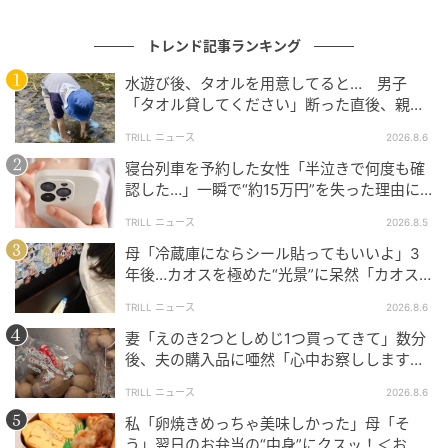
す。
トレンド記事ランキング
周囲に対する劣等感から心身が疲弊
水遊び後、タオルを用意してると… 男子
「タオル貸してください」断った直後、親が
大声で放った一言に絶句
TRILL ニュース
2026.8.6
寝台列車を予約した女性「半泣きで何度も確
認した…」一瞬で“約15万円”を失った理由に
「膝から崩れ落ちました」
TRILL ニュース
2026.8.5
母「冷蔵庫にならシール貼ってもいいよ」3
年後…カオスを極めた“光景”に呆然「カオス
は更新され続ける…」
TRILL ニュース
2026.8.6
妻「えのき2つとしめじ1つ買ってきて」数分
後、夫の購入品に唖然「心中お察しします」
出典：スッキリンお片付けチャンネル
＜買い物ミス体験談2選＞
TRILL ニュース
2026.8.6
「周りのみんなは完璧にできているのに、どうして自
私「卵焼きめっちゃ美味しかった」母「そ
分だけできないんだろう」
う」翌日のお弁当の“中身”にクスッ！＜お弁