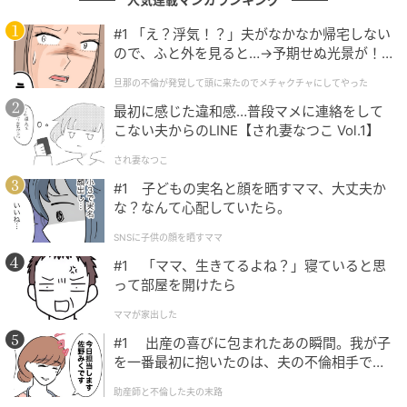
#1 「え？浮気！？」夫がなかなか帰宅しない
ので、ふと外を見ると…→予期せぬ光景が！
｜旦那の不倫が発覚して頭に来たのでメチャ
旦那の不倫が発覚して頭に来たのでメチャクチャにしてやった
クチャにしてやった
最初に感じた違和感…普段マメに連絡をして
こない夫からのLINE【され妻なつこ Vol.1】
され妻なつこ
#1 子どもの実名と顔を晒すママ、大丈夫か
な？なんて心配していたら。
SNSに子供の顔を晒すママ
出典：スッキリンお片付けチャンネル
#1 「ママ、生きてるよね？」寝ていると思
って部屋を開けたら
平日は朝から晩まで学校に拘束され、土日はアルバイ
ト。そして、残った夜のわずかな時間で必死に課題を
ママが家出した
こなす…こんな生活を続けるうちに寝る時間さえなく
#1 出産の喜びに包まれたあの瞬間。我が子
なってしまい、心と体はついに限界を迎えます。気づ
を一番最初に抱いたのは、夫の不倫相手でし
た。
けばモノが溜まり始めるようになってしまったようで
助産師と不倫した夫の末路