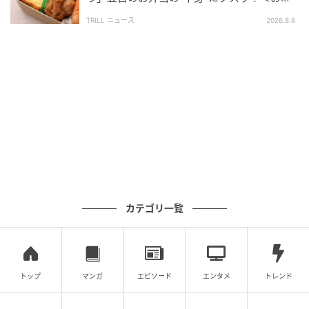
当エピソード2選＞
TRILL ニュース
2026.8.6
そんな焦る気持ちを誰にも相談できず、だんだんと塞
ぎこんでしまった依頼者さんは、4年制の学校を一旦休
学する決心をします。
カテゴリ一覧
出典：スッキリンお片付けチャンネル
トップ
マンガ
エピソード
エンタメ
トレンド
すでに外出がまったくできないほど体調を崩していた