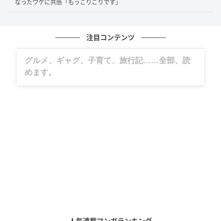
なったワケに共感「もうこりごりです」
注目コンテンツ
グルメ、ギャグ、子育て、旅行記……全部、読
出典：スッキリンお片付けチャンネル
めます。
夢を叶えるためにファッションの専門学校へ進学し、
一人暮らしを始めた矢先、コロナ禍に見舞われた依頼
者さん。ただでさえ課題が多く厳しい授業が、コロナ
の影響で変則的なスケジュールになってしまったそう
です。
実技系の授業が学年の後半にギュッと詰め込まれてし
まい、対応が追いつかなくなってきたなかで就職活動
もしなければならなかったこと、そしてグループワー
クでの人間関係がうまくいかなかったことなどによ
り、どんどん追い込まれていく依頼者さん。
人気連載マンガランキング