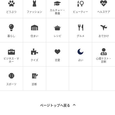
こともあり、食事をデリバリーなどで賄っていたこと
から、ごみは溜まっていく一方だったようです。それ
カルチャー・
どうぶつ
ファッション
ビューティー
ヘルスケア
でも、夢を諦めきれず「なんとか戻れるなら戻りた
教養
い」という思いから、部屋を解約せずに家賃を払い続
けていたそう。
暮らし
住まい
レシピ
グルメ
おでかけ
ビジネス・マ
心理テスト・
クイズ
恋愛
占い
ネー
診断
スポーツ
診断
出典：スッキリンお片付けチャンネル
ページトップへ戻る
片付けたくてもどこから手をつけていいのか分から