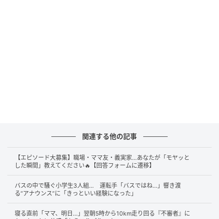
出典：スッキリンお片付けチャンネル
ここまでごみが溜まってしまった理由とは、いったい
何だったのでしょうか？
関連する他の記事
“コロナ”が大きな引き金に
【エピソード大募集】職場・ママ友・義実家…あなたが「モヤッと
した瞬間」教えてください🔥【回答フォームに遷移】
バスの中で騒ぐ小学生3人組… 運転手「バスではね…」響き渡
る“アナウンス”に「きっといい経験になった」
寝る直前「ママ、明日…」翌朝5時から10km走り回る『不審者』に