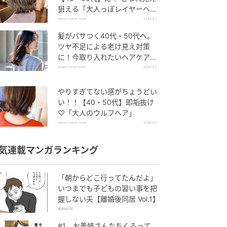
狙える「大人っぽレイヤーヘ
ア」
fashion trend news
2026.8.7
髪がパサつく40代・50代へ。
ツヤ不足による老け見え対策
に！今取り入れたいヘアケア名
品３選
beauty news tokyo
2026.8.7
やりすぎてない感がちょうどい
い！！【40・50代】即垢抜け
♡「大人のウルフヘア」
fashion trend news
2026.8.7
気連載マンガランキング
「朝からどこ行ってたんだよ」
いつまでも子どもの習い事を把
握しない夫【離婚後同居 Vol.1】
離婚後同居
#1 お義姉さんたちくるって、