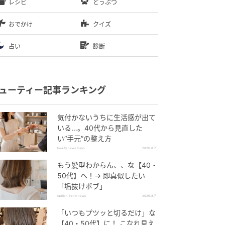
レシピ
どうぶつ
おでかけ
クイズ
占い
診断
ューティー記事ランキング
気付かないうちに生活感が出て
いる…。40代から見直した
い“手元”の整え方
beauty news tokyo
2026.8.7
もう髪型わからん、、な【40・
50代】へ！→ 即真似したい
「垢抜けボブ」
fashion trend news
2026.8.7
「いつもプツッと切るだけ」な
【40・50代】に！ こなれ見え