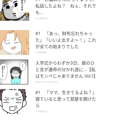
私話したよね？ ねぇ、それで
も…
ぜんぶ私のせい
#1 「あっ、財布忘れちゃっ
た」「いいよ出すよ〜！」これ
が全ての始まりでした
ママ友の財布
入学式からわずか3日、娘のひ
と言が運命の分かれ道に…【私
はモンペじゃありません Vol.1】
私はモンペじゃありません
#1 「ママ、生きてるよね？」
寝ていると思って部屋を開けた
ら
ママが家出した