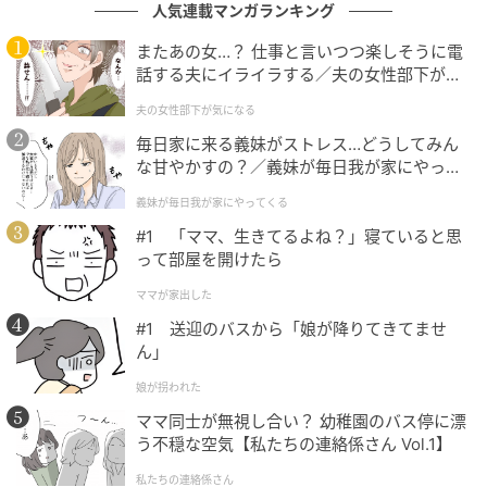
人気連載マンガランキング
またあの女…？ 仕事と言いつつ楽しそうに電
話する夫にイライラする／夫の女性部下が気
になる（1）【夫婦の危機 まんが】
夫の女性部下が気になる
毎日家に来る義妹がストレス…どうしてみん
な甘やかすの？／義妹が毎日我が家にやって
くる（1）【義父母がシンドイんです！ まん
義妹が毎日我が家にやってくる
が】
#1 「ママ、生きてるよね？」寝ていると思
って部屋を開けたら
ママが家出した
#1 送迎のバスから「娘が降りてきてませ
ん」
娘が拐われた
ママ同士が無視し合い？ 幼稚園のバス停に漂
う不穏な空気【私たちの連絡係さん Vol.1】
私たちの連絡係さん