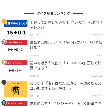
クイズ記事ランキング
工夫して計算してみて！「15÷0.1」→5秒でチ
ャレンジ！
TRILL ニュース
2026.8.5
暗算では難しい！？「9+14÷(7×2)」5秒で解
ける？
andGIRL
2026.8.5
途中で迷う人続出！「8+16×5÷4」正しく計
算できる？
andGIRL
2026.8.5
むっず！「嘴」はなんと読む？→読めたらス
ゴい難読漢字の正解は…？
TRILL ニュース
2026.8.5
常識のはず！「11−13÷(-1)」正しく計算でき