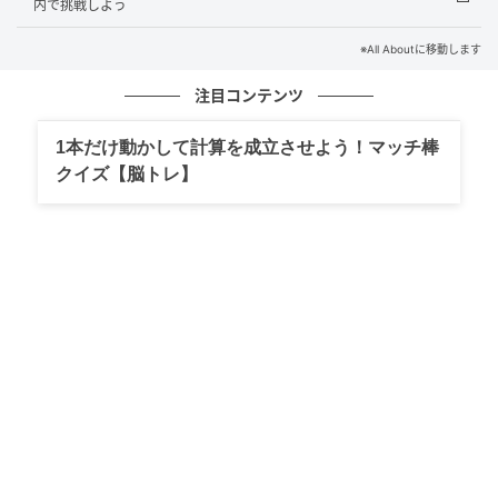
内で挑戦しよう
※本クイズは、All About ニュース編集部が企画・作成
※All Aboutに移動します
したものです
注目コンテンツ
文：All About ニュース編集部
1本だけ動かして計算を成立させよう！マッチ棒
クイズ【脳トレ】
元記事で読む
次の記事
【ひらがなクイズ】解けるとすっきり！ 空欄
を埋めるひらがな2文字は？ ヒントは日本の部
屋
の記事をもっとみる