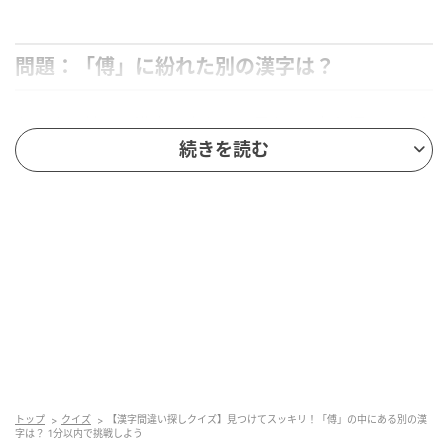
問題：「傅」に紛れた別の漢字は？
たくさん並んだ漢字の中から、異なる1字を探してみま
続きを読む
しょう。
ヒント：下半分のエリアに紛れています。
答えを見る
↓
↓
↓
↓
↓
トップ
クイズ
【漢字間違い探しクイズ】見つけてスッキリ！「傅」の中にある別の漢
字は？ 1分以内で挑戦しよう