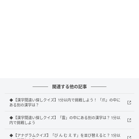
正解：博
正解は上から4つ目、左から6つ目の「博」でした。
解説
「傅」と「博」はよく似た形をしていますが、「傅」
は左側が「亻（にんべん）」、「博」は左側が「十」
関連する他の記事
になっています。「博」は「博士」「博物館」などに
◆【漢字間違い探しクイズ】1分以内で挑戦しよう！ 「爪」の中に
使われ、広く深い知識を表す漢字です。
ある別の漢字は？
◆【漢字間違い探しクイズ】「雲」の中にある別の漢字は？ 1分以
制限時間の中で、正解を見つけられたでしょうか？ ぜ
内で挑戦しよう
ひほかのクイズにも挑戦して、脳の活性化を目指しま
◆【アナグラムクイズ】「び ん む え す」を並び替えると？ 1分以
しょう！