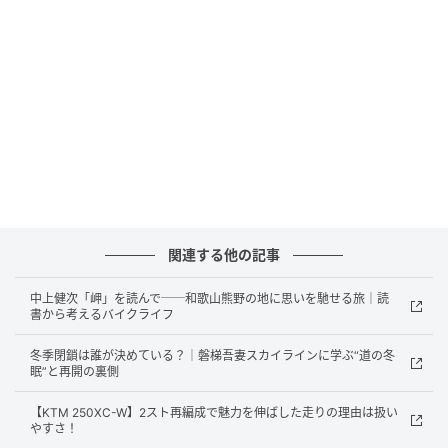
理は自分で行うつもりであったと言う。
「ハーレーを購入する条件として、整備マニュアルや
パーツカタログを付けてもらったんです。で、大学時
代の友人でジェット機のメンテナンスをやっている人
物がいて、その友人にオイルのことを相談すると『オ
イルは絶対に100%化学合成』と言うんです」
その頃、化学合成オイル使用には一部否定的な意見も
あったが、久本さんによると夏場に同じ条件下で比べ
関連する他の記事
てみると、同じメーカーの同じ粘度のオイルでも、化
学合成と鉱物油では油温に5度の差が出たそうだ。また
中上健次「岬」を読んで──和歌山熊野の地に思いを馳せる旅｜読
書から考えるバイクライフ
当時のハーレーで見られた電気系トラブルについても
レギュレータ、点火モジュールなどを改造。レギュレ
冬季閉鎖は誰が決めている？｜磐梯吾妻スカイラインに学ぶ“道の冬
ータの出力電圧は13・8〜14・2Vが理想だ。しかし工
眠”と再開の裏側
業製品には個体差がある。それ以上の電圧だと当然バ
【KTM 250XC-W】2スト再編成で魅力を伸ばした走りの理由は扱い
ッテリーに負担がかかり、消耗が激しくなる。しかし
やすさ！