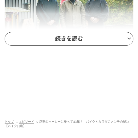
続きを読む
バイク寺こと大阪の妙見山にある本瀧寺の常連でもある久本さん。シュウケ
ン和尚と弟の野間昭泉さんとはツーリング仲間でもある。シュウケン和尚い
わく久本さんは「私のバイクの師匠」だそう
「当時、確か西部警察って番組で舘ひろしが乗ってい
て、デザイン的にも『かっこいいなぁ』と思っていた
んです」と、ハーレー購入のきっかけを語る久本さ
ん。趣味がアマチュア無線で、もともと機械系が好
トップ
エピソード
愛車のハーレーに乗って43年！ バイクとカラダのメンテの秘訣
き。また大手電機メーカーなどの研究所を相手に仕事
【バイク日和】
をしていたこともあって、当初からメンテナンスや修