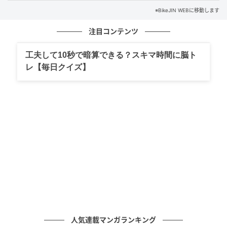
電気系の改造などは一般ユーザーには難しい。久本さ
※BikeJIN WEBに移動します
んいわく「走行時の電圧をチェックして、電圧がおか
しかったらレギュレータ自体を交換するんですよ」
注目コンテンツ
と。
工夫して10秒で暗算できる？スキマ時間に脳ト
レ【毎日クイズ】
自宅近くにある久本さんの趣味の部屋。会社設立時の測定器などが揃い、こ
こでレギュレータ、点火モジュールなどを改造。また自宅ガレージと2カ所に
エンジンとフレーム以外にほぼすべてのパーツのスペアがあるとか
人気連載マンガランキング