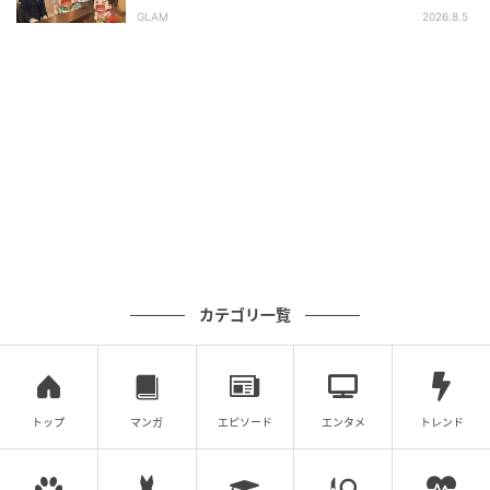
しかけた家族。だが、責任者の対応で状況が
そしたらそのまま即入院」
GLAM
2026.8.5
一変
幸い命に別状はなかったものの数週間の入院。退院後
は一念発起して、食事内容なども変更。毎日腕立て、
腹筋、スクワットなどの運動をして、健康に気をつけ
るようになった。
「半年後に病院へ行って血液検査したら行ったら
『君、なにかしている？』って、普通の人より数値的
に良くなっていたんですよ」と、今でも一日100回を目
標にスロースクワットや、数年前から始めたガーデニ
カテゴリ一覧
ングなどで体力維持、アンチエイジングにも余念がな
い。理由はもちろん好きなバイクに乗り続けるため。
トップ
マンガ
エピソード
エンタメ
トレンド