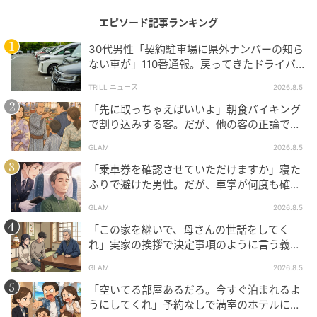
エピソード記事ランキング
30代男性「契約駐車場に県外ナンバーの知ら
ない車が」110番通報。戻ってきたドライバー
BikeJIN WEB
の“言い分”に「口論になった」
TRILL ニュース
2026.8.5
43年間記録し続けたメンテナンスノート。何年何月に
「先に取っちゃえばいいよ」朝食バイキング
どこを交換したか、どこと改造したかなどを細かく記
で割り込みする客。だが、他の客の正論で状
況が一変
録。またメンテナンスなどに当たってはすべてのボル
GLAM
2026.8.5
トをトルクレンチで適切に締めている。この細かな作
「乗車券を確認させていただけますか」寝た
業こそバイクを長持ちさせる秘訣
ふりで避けた男性。だが、車掌が何度も確認
した結果
GLAM
2026.8.5
そんな久本さんだが、じつは60代の時に循環器系の疾
「この家を継いで、母さんの世話をしてく
患でカーテーテル手術を受けている。ある時、趣味で
れ」実家の挨拶で決定事項のように言う義
もある山登りの最中に胸に違和感を感じたという。
父。だが、普段は反論しない夫が言ってくれ
GLAM
2026.8.5
た一言
「毎年登っていた山で、途中胸が苦しくなって『これ
「空いてる部屋あるだろ。今すぐ泊まれるよ
うにしてくれ」予約なしで満室のホテルに押
は、なんかおかしい』と思って病院に行ったんです。