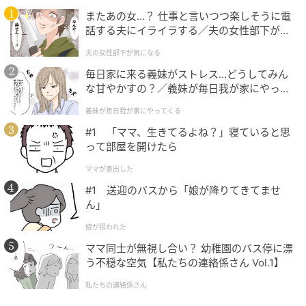
エンジンメタルや各種ベアリングなども同様で、どの
またあの女…？ 仕事と言いつつ楽しそうに電
パーツをどの時期に交換したかを40年間すべてノート
話する夫にイライラする／夫の女性部下が気
になる（1）【夫婦の危機 まんが】
に記録。そのノートを見れば、オイルはもちろんベア
夫の女性部下が気になる
リング、ガスケットなどの交換時期がすぐに分かる。
毎日家に来る義妹がストレス…どうしてみん
な甘やかすの？／義妹が毎日我が家にやって
「大事なのは悪くなる前に交換（直す）するんです。
くる（1）【義父母がシンドイんです！ まん
義妹が毎日我が家にやってくる
が】
悪くなって壊れると、その周りのパーツにも影響し
#1 「ママ、生きてるよね？」寝ていると思
て、結果的に故障が大きくなって（修理代なども）高
って部屋を開けたら
くつくんですよ。それは人間もバイクも同じだと思い
ママが家出した
ます」と久本さん。
#1 送迎のバスから「娘が降りてきてませ
ん」
娘が拐われた
ママ同士が無視し合い？ 幼稚園のバス停に漂
う不穏な空気【私たちの連絡係さん Vol.1】
私たちの連絡係さん