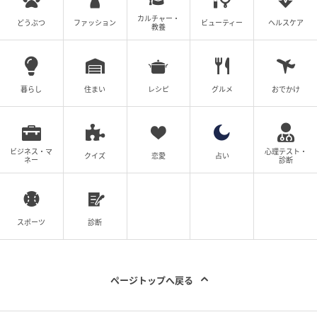
カルチャー・
どうぶつ
ファッション
ビューティー
ヘルスケア
教養
暮らし
住まい
レシピ
グルメ
おでかけ
BikeJIN WEB
1980年製のハーレーFXSローライダーを新車で購入。
ビジネス・マ
心理テスト・
クイズ
恋愛
占い
ネー
診断
その後、約34万8000㎞でエンジンを一度オーバーホー
ル。その時交換したメーターもすでに一回転。メータ
ー部の電圧計などはもちろん久本さんのも自作。ちな
スポーツ
診断
みにサイドバックとして取り付けているのはお孫さん
のランドセル。ランドセルの背中のパッド部分を2枚の
アルミ板で挟み、それをステーで車体に装着
ページトップへ戻る
「今、51万5000㎞くらいですかね!? もう少しで地球13