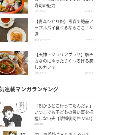
寿司の魅力
リビングWeb
2026.8.7
【青森ひとり旅】青森で絶品ア
ップルパイ食べるならここ！3
選
オレンジページnet
2026.8.7
【天神・ソラリアプラザ】駅チ
カなのにゆったりくつろげる癒
しのカフェ
リビングWeb
2026.8.6
気連載マンガランキング
「朝からどこ行ってたんだよ」
いつまでも子どもの習い事を把
握しない夫【離婚後同居 Vol.1】
離婚後同居
#1 お義姉さんたちくるって、