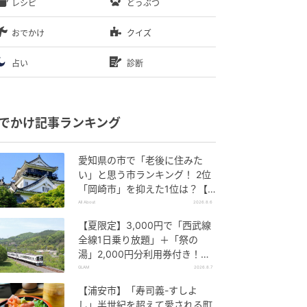
レシピ
どうぶつ
おでかけ
クイズ
占い
診断
でかけ記事ランキング
愛知県の市で「老後に住みた
い」と思う市ランキング！ 2位
「岡崎市」を抑えた1位は？【2
026年調査】
All About
2026.8.6
【夏限定】3,000円で「西武線
全線1日乗り放題」＋「祭の
湯」2,000円分利用券付き！
『秩父 夏のおでかけきっぷ』で
GLAM
2026.8.7
お得に秩父観光
【浦安市】「寿司義-すしよ
し」半世紀を超えて愛される町