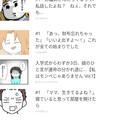
私話したよね？ ねぇ、それで
も…
ぜんぶ私のせい
#1 「あっ、財布忘れちゃっ
た」「いいよ出すよ〜！」これ
が全ての始まりでした
ママ友の財布
入学式からわずか3日、娘のひ
と言が運命の分かれ道に…【私
はモンペじゃありません Vol.1】
私はモンペじゃありません
#1 「ママ、生きてるよね？」
寝ていると思って部屋を開けた
ら
ママが家出した