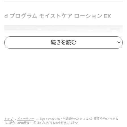
d プログラム モイストケア ローション EX
続きを読む
出典:beautyまとめ
トップ
ビューティー
《@cosme2026上半期新作ベストコスメ》保湿系が9アイテム
も…総合TOP10発表！1位はdプログラムの化粧水に決定♡