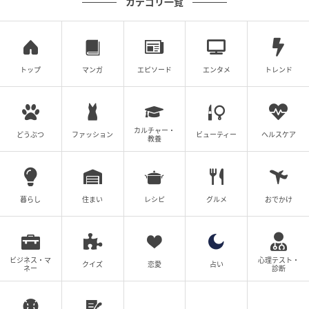
カテゴリ一覧
10℃）を推奨する処方で、鮮度にこだわったつくりに
なっています。ベスト美容液第1位、植物派ミドルアイ
テム部門1位にも輝きました♪
トップ
マンガ
エピソード
エンタメ
トレンド
第4位
カルチャー・
どうぶつ
ファッション
ビューティー
ヘルスケア
教養
Anua PDRNヒアルロン酸ハイドレイティング
ミスト
暮らし
住まい
レシピ
グルメ
おでかけ
ビジネス・マ
心理テスト・
クイズ
恋愛
占い
ネー
診断