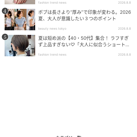
fashion trend news
2026.8.8
ボブは長さより“厚み”で印象が変わる。2026
夏、大人が意識したい３つのポイント
beauty news tokyo
2026.8.8
夏は短め派の【40・50代】集合！ ラフすぎ
ず上品すぎない♡「大人に似合うショートボ
ブ」
fashion trend news
2026.8.8
出典:beautyまとめ
韓国コスメブランドAnuaのビタミンCセラムが3位に
♡ 高濃度のビタミンC配合ながら、クチコミでは「ま
ったくピリつかず、本当に使いやすい」と低刺激な使
い心地が高く評価されています。冷蔵庫での保管（3〜