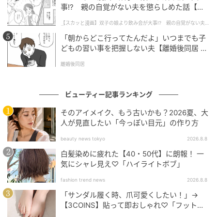
出典:beautyまとめ
事!? 親の自覚がない夫を懲らしめた話【第1
話】
【スカッと漫画】双子の娘より飲み会が大事!? 親の自覚がない夫を
メイクブラシがTOP10に入るのは異例のこと♪ 本商品
懲らしめた話
「朝からどこ行ってたんだよ」いつまでも子
は主にフェイスパウダー用として発売されたブラシで
どもの習い事を把握しない夫【離婚後同居 Vo
すが、@cosmeのクチコミを見ると「シェーディン
l.1】
グ」や「チーク」の用途で愛用している生活者が多い
離婚後同居
ことがわかりました。今上半期はクチコミで「シェー
ディング用」というワードが前年同期比1.4倍に増える
ビューティー記事ランキング
など、顔に立体感や陰影をつくるメイクへの注目が高
そのアイメイク、もう古いかも？2026夏、大
まっています。そのトレンドをまさに体現した受賞と
人が見直したい「今っぽい目元」の作り方
いえそうです♡
beauty news tokyo
2026.8.8
白髪染めに疲れた【40・50代】に朗報！ 一
第3位
気にシャレ見え♡「ハイライトボブ」
fashion trend news
2026.8.8
「サンダル履く時、爪可愛くしたい！」→
Anua ビタミン10ポアストリクスセラム
【3COINS】貼って即おしゃれ♡「フット用
ネイルチップ」