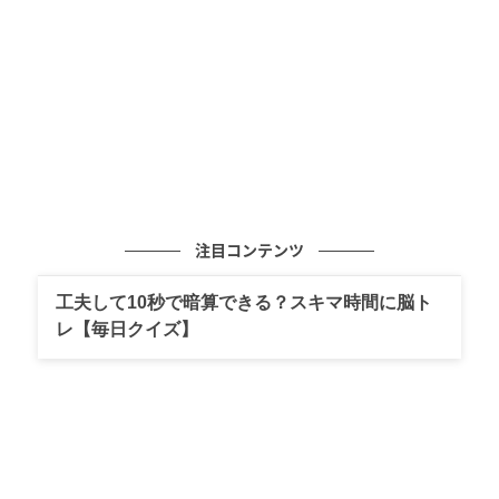
今回の総合大賞に輝いたのがdプログラムの化粧水♡
従来の「足りないバリア成分を外から補うケア」か
ら、24時間365日肌で働く「美肌菌」に着目した新し
い敏感肌ケアへと進化しています。@cosme STOREで
の売上個数はリニューアル後に前年比約3倍を記録する
など、大きな支持を集めました。
さらに今回の受賞を語るうえで欠かせないのが、物価
高のなか実施された125ml・3,740円から3,300円への
注目コンテンツ
「約1割の値下げ」。クチコミには「物価高のこのタイ
工夫して10秒で暗算できる？スキマ時間に脳ト
ミングで価格を下げてくれたことには感謝しかありま
レ【毎日クイズ】
せん」「テクスチャーや効能は変わらないのに、価格
が下がったのがありがたい」という声が多数寄せられ
ており、生活者に寄り添った企業姿勢が高い評価につ
ながりました♪