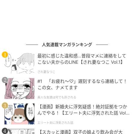
第2位
ロージーローザ パウダーブラシEX＜アングル
ド＞
人気連載マンガランキング
最初に感じた違和感…普段マメに連絡をして
こない夫からのLINE【され妻なつこ Vol.1】
され妻なつこ
#1 「お疲れ〜♡」遅刻するなら連絡して！
この女、ナメてます
美人な友達は何でも許される
【漫画】新婚夫に浮気疑惑！絶対証拠をつか
んでやる！【エリート夫に浮気された話 Vol.
1】
エリート夫に浮気された話
【スカッと漫画】双子の娘より飲み会が大