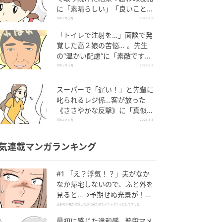
に「素晴らしい」「良いことし
ましたね」
TRILLマンガ
2026.8.6
「トイレで注射を…」面談で発
覚した高２娘の苦悩… 。先生
の“温かい配慮”に「素敵です
ね」「対応がいいね」
TRILLマンガ
2026.8.6
スーパーで「遅い！」と先輩に
叱られるレジ係…客が放った
《ささやかな反撃》に「真似し
たい！」「私もです」
TRILLマンガ
2026.8.6
気連載マンガランキング
#1 「え？浮気！？」夫がなか
なか帰宅しないので、ふと外を
見ると…→予期せぬ光景が！｜
旦那の不倫が発覚して頭に来た
旦那の不倫が発覚して頭に来たのでメチャクチャにしてやった
のでメチャクチャにしてやった
最初に感じた違和感…普段マメ