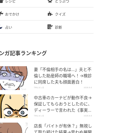
レシピ
どうぶつ
おでかけ
クイズ
占い
診断
ンガ記事ランキング
妻「不倫相手の名は…」夫と不
倫した助産師の職場へ！→検診
に同席した夫も顔面蒼白！
TRILLマンガ
2026.8.6
中古車のカーナビが動作不良→
保証してもらおうとしたのに、
ディーラーで言われた《事実》
に唖然…
TRILLマンガ
2026.8.6
店長「バイトが有休？」無視し
て取り続けた結果→思わぬ展開