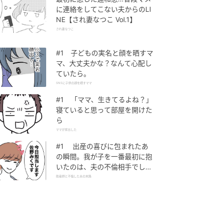
に連絡をしてこない夫からのLI
NE【され妻なつこ Vol.1】
され妻なつこ
#1 子どもの実名と顔を晒すマ
マ、大丈夫かな？なんて心配し
ていたら。
SNSに子供の顔を晒すママ
#1 「ママ、生きてるよね？」
寝ていると思って部屋を開けた
ら
ママが家出した
#1 出産の喜びに包まれたあ
の瞬間。我が子を一番最初に抱
いたのは、夫の不倫相手でし
た。
助産師と不倫した夫の末路