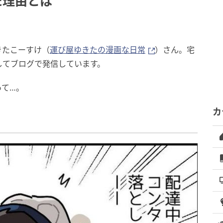
た理由とは
きたこーすけ（
運び屋ゆきたの漫画な日常
）さん。宅
してブログで発信しています。
って…。
カ