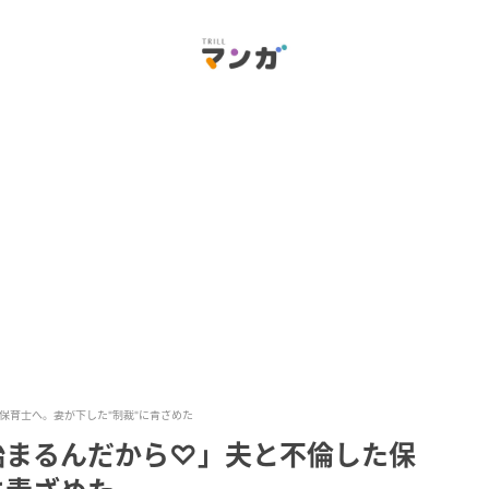
保育士へ。妻が下した"制裁"に青ざめた
始まるんだから♡」夫と不倫した保