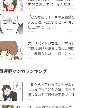
す“驚きの正体”に「そんな世代
差があるんですね」
TRILLマンガ
2026.8.7
「なんかある！」耳の違和感を
訴える娘。確認すると…判明し
た"正体"に「え…？」
TRILLマンガ
2026.8.7
店長「バイトが有休？」無視し
て取り続けた結果→思わぬ展開
に「素晴らしい」「良いことし
ましたね」
TRILLマンガ
2026.8.6
気連載マンガランキング
「朝からどこ行ってたんだよ」
いつまでも子どもの習い事を把
握しない夫【離婚後同居 Vol.1】
離婚後同居
#1 お義姉さんたちくるって、