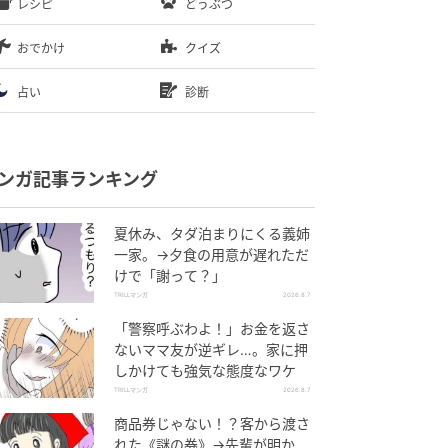
レシピ
どうぶつ
おでかけ
クイズ
占い
診断
ンガ記事ランキング
夏休み、タダ泊まりにくる義姉
一家。→夕食の用意が遅れただ
けで「謝って？」
TRILLマンガ
2026.8.7
「警察呼ぶわよ！」お金を返さ
ないママ友が逆ギレ…。家に押
しかけても強気な態度なワケ
TRILLマンガ
2026.8.7
商品券じゃない！？客から渡さ
れた《謎の券》→先輩が明か