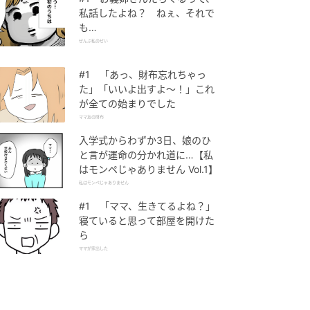
私話したよね？ ねぇ、それで
も…
ぜんぶ私のせい
#1 「あっ、財布忘れちゃっ
た」「いいよ出すよ〜！」これ
が全ての始まりでした
ママ友の財布
入学式からわずか3日、娘のひ
と言が運命の分かれ道に…【私
はモンペじゃありません Vol.1】
私はモンペじゃありません
#1 「ママ、生きてるよね？」
寝ていると思って部屋を開けた
ら
ママが家出した