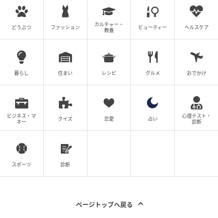
ストレートプレス
カルチャー・
どうぶつ
ファッション
ビューティー
ヘルスケア
教養
「2k540」は、2011年の開業から今年で15周年を迎え
る。5月現在、アニバーサリーイヤーの目印となる「開
業15周年記念ロゴマーク」を展開中だ。今後も、
暮らし
住まい
レシピ
グルメ
おでかけ
「2k540」や各ショップでのイベント、キャンペーン
など、期間中のさまざまなシーンで展開していく方針
とのこと。
ビジネス・マ
心理テスト・
クイズ
恋愛
占い
ネー
診断
また、5月22日(金)～6月30日(火)に、15年間の感謝を
込めた「15周年記念THANKSカード配布キャンペー
ン」を実施。期間中に「2k540」内の各ショップで買
スポーツ
診断
い物をした人に15周年記念カードを配布する。なお記
念カードはなくなり次第配布終了だ。また、各ショッ
プの最新営業情報は、「2k540」公式HPおよび公式
ページトップへ戻る
Instagramで確認できる。