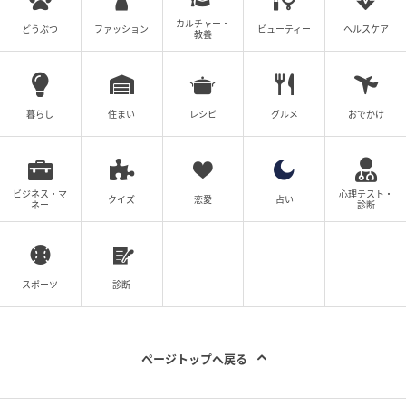
カルチャー・
どうぶつ
ファッション
ビューティー
ヘルスケア
教養
暮らし
住まい
レシピ
グルメ
おでかけ
ビジネス・マ
心理テスト・
クイズ
恋愛
占い
ネー
診断
スポーツ
診断
水色が幻想的な七夕イベント！サンリオピューロランド「ピューロウィッシ
ページトップへ戻る
ュマツリ」