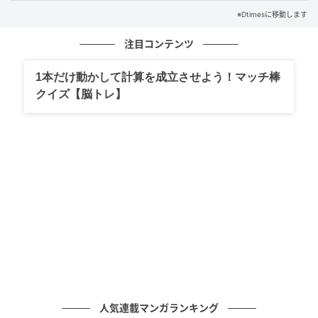
知恵の木に天の川がかかる、イベント期間限定の特別
※Dtimesに移動します
なイルミネーションです。
注目コンテンツ
また、例年話題を集めているフォトスポットも、ウィ
ッシュコアな世界観へと一新するほか、アイドルグル
1本だけ動かして計算を成立させよう！マッチ棒
ープ≒JOYがピューロウィッシュマツリをさらにウィッ
クイズ【脳トレ】
シュコアなイベントに彩ります。
「レディキティハウス」での期間限定プロジェクショ
ンマッピングでは、メンバーがゲストとして声で登
場。
そのほか、おそろいの水色のリボンをつけたサンリオ
キャラクターたちが「ピューロウィッシュマツリ スペ
シャルグリーティング」やパークオープンから約10分
間実施されるウェルカムグリーティングなどに登場し
ます。
人気連載マンガランキング