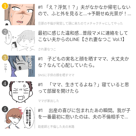
ウィッシュコアをテーマにした期間限定グッズ、フー
#1 「え？浮気！？」夫がなかなか帰宅しない
ドメニューなども展開される、七夕ならではのときめ
ので、ふと外を見ると…→予期せぬ光景が！
きに包まれる、特別なひとときが楽しめるイベントで
｜旦那の不倫が発覚して頭に来たのでメチャ
旦那の不倫が発覚して頭に来たのでメチャクチャにしてやった
クチャにしてやった
す☆
最初に感じた違和感…普段マメに連絡をして
こない夫からのLINE【され妻なつこ Vol.1】
され妻なつこ
#1 子どもの実名と顔を晒すママ、大丈夫か
スペシャルイルミネーション「夜空に届け！
な？なんて心配していたら。
Wishing star illumination」
SNSに子供の顔を晒すママ
#1 「ママ、生きてるよね？」寝ていると思
って部屋を開けたら
ママが家出した
#1 出産の喜びに包まれたあの瞬間。我が子
を一番最初に抱いたのは、夫の不倫相手でし
た。
助産師と不倫した夫の末路