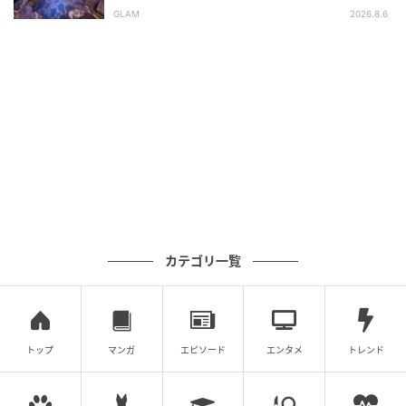
平氏ゆかりの宿 揚羽』で叶う秘境ステイ
GLAM
2026.8.6
知恵の木に天の川がかかる、特別な七夕のひとときを
「ハローキティ」と一緒に楽しむ、幻想的なイルミネ
ーション「夜空に届け！Wishing star illumination」
「ハローキティ」のステッキにゲストの願いが届く
と、ピューロビレッジが輝き、ロマンティックな空間
が広がります。
その光は「ハローキティ」の歌声にあわせてやさしく
広がり、七夕の夜空のようにピューロビレッジを美し
カテゴリ一覧
く彩ります☆
トップ
マンガ
エピソード
エンタメ
トレンド
フォトスポット＆アトラクションの特別デコ
レーション