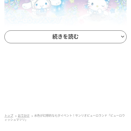
水色が幻想的な七夕イベント！サンリオピューロランド「ピューロウィッシ
続きを読む
ュマツリ」
開催期間：2026年6月5日（金）～7月7日（火）
ストーリー：
かわいくて、きらきらしてて、心がふわっとときめ
く。
水色にひかる七夕の空間で、“お願いごと”を楽しもう！
キミの「今、叶えたいこと」、そっとお願いしてみな
い・・・？
トップ
おでかけ
水色が幻想的な七夕イベント！サンリオピューロランド「ピューロウ
ィッシュマツリ」