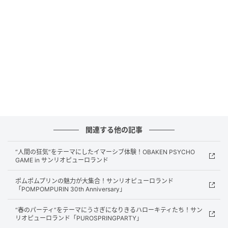
サンリオピューロランドにて、七夕の幻想的な世界観
の中で“お願いごと”をテーマにした、ピューロランド
ならではの体験型イベント「ピューロウィッシュマツ
リ」を開催。
かわいくて、きらきらと心がときめく水色の館内で実
施される期間限定イベントです。
“今、叶えたいこと”を思い描きながら、願いや夢、儚
関連する他の記事
さをテーマにしたウィッシュコアな世界観の中で、そ
れぞれの想いを重ねながら楽しめます。
“人間の狂気”をテーマにしたイマーシブ体験！OBAKEN PSYCHO
GAME in サンリオピューロランド
特に注目は「ハローキティ」が登場するスペシャルイ
ポムポムプリンの魅力が大集合！サンリオピューロランド
ルミネーション「夜空に届け！Wishing star
「POMPOMPURIN 30th Anniversary」
illumination」
“春のパーティ”をテーマにうさぎになりきるハローキティたち！サン
リオピューロランド「PUROSPRINGPARTY」