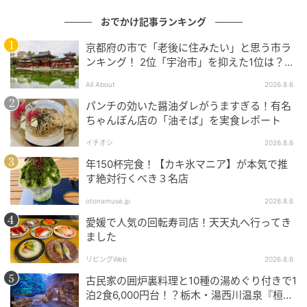
おでかけ記事ランキング
京都府の市で「老後に住みたい」と思う市ラ
ンキング！ 2位「宇治市」を抑えた1位は？
【2026年調査】
All About
2026.8.6
パンチの効いた醤油ダレがうますぎる！有名
ちゃんぽん店の「油そば」を実食レポート
水色が幻想的な七夕イベント！サンリオピューロランド「ピューロウィッシ
ュマツリ」
イチオシ
2026.8.6
年150杯完食！【カキ氷マニア】が本気で推
す絶対行くべき３名店
上演場所：1F ピューロビレッジ
otonamuse.jp
2026.8.6
愛媛で人気の回転寿司店！天天丸へ行ってき
上演時間：約10分
ました
リビングWeb
2026.8.6
出演キャラクター：ハローキティ
古民家の囲炉裏料理と10種の湯めぐり付きで1
泊2食6,000円台！？栃木・湯西川温泉『桓武