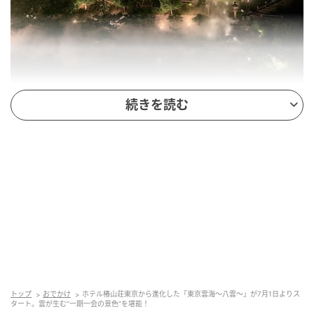
続きを読む
出典:beautyまとめ
トップ
おでかけ
ホテル椿山荘東京から進化した「東京雲海～八雲～」が7月1日よりス
タート。雲が生む“一期一会の景色”を堪能！