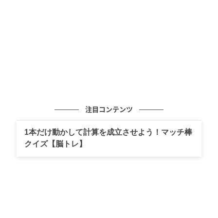
出典:beautyまとめ
本来、雲海は山間部などで気温・湿度・風など、限ら
れた条件が重なった時だけ現れる自然現象。そんな神
秘的な景色を、都心の日本庭園で体験できるのが「東
京雲海」の魅力です。
注目コンテンツ
庭園を見下ろせば、霧の中に木々が島のように浮かび
上がり、実際に庭園へ足を踏み入れると、自分自身が
1本だけ動かして計算を成立させよう！マッチ棒
霧に包まれる幻想的な世界が広がります。朝・昼・夜
クイズ【脳トレ】
で異なる景色を見せるため、訪れる時間によって全く
違う表情を楽しめるのもポイント。
さらに、この庭園プロジェクトは2025年度グッドデザ
イン賞を受賞。歴史ある日本庭園を”鑑賞する場所”だ
けでなく、”体験する文化”として再定義した点も高く