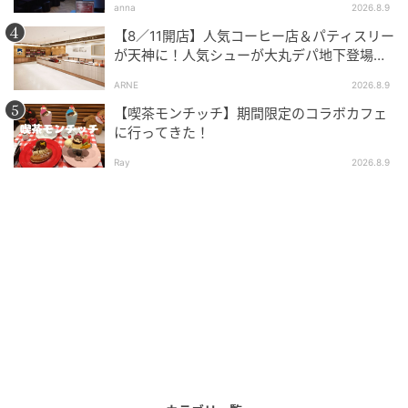
anna
2026.8.9
雲海をイメージした限定スイーツも。
【8／11開店】人気コーヒー店＆パティスリー
が天神に！人気シューが大丸デパ地下登場
（福岡）
ARNE
2026.8.9
【喫茶モンチッチ】期間限定のコラボカフェ
に行ってきた！
Ray
2026.8.9
出典:beautyまとめ
館内では、「八雲」の世界観をテーマにしたグルメも