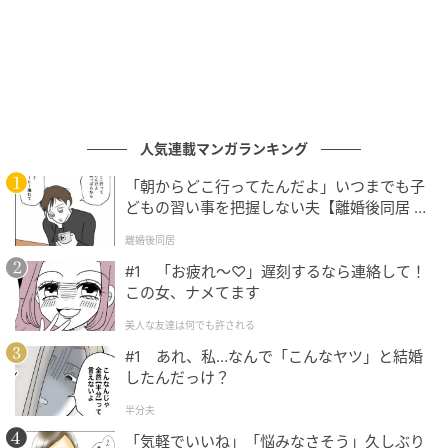
評価されています。
“一期一会”を生み出す、進化した「八雲」演
出。
人気連載マンガランキング
今回の「東京雲海～八雲～」では、ミストの噴霧量や
「朝からどこ行ってたんだよ」いつまでも子
放出角度、タイミングを細かく制御することで、幾重
どもの習い事を把握しない夫【離婚後同居 Vo
にも重なり合う立体的な雲を表現。
l.1】
離婚後同居
進化ポイントはこちら。
#1 「お疲れ〜♡」遅刻するなら連絡して！
この女、ナメてます
・噴霧ノズルを増設し、雲海エリアを拡大
美人な友達は何でも許される
・時間ごとに異なる景色を演出
#1 あれ、私…なんで「こんなヤツ」と結婚
したんだっけ？
・客室から楽しめる雲海範囲も拡張
半分夫
「気軽でいいね」「悩みなさそう」久しぶり