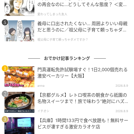
さらに、風・光・湿度・気温など自然条件と融合する
の再会なのに…どうしてそんな態度？ ＜変わ
ことで、その日、その瞬間だけの景色が完成。まさ
ってしまった友人 1話＞【ため息がこぼれる
変わってしまった友人
に”一期一会”の体験が楽しめます。
日には】
義母に口出されたくない… 周囲よりいい母親
だと思うのに／祖父母に子育て頼っちゃダメ
夜には約1,000灯のライトとサウンドが連動し、庭園
ですか？（1）【私のママ友付き合い事情 ま
の”呼吸”や”躍動感”を表現。幻想的な雲海と光の演出が
祖父母に子育て頼っちゃダメですか？
んが】
重なり、昼間とはまったく違うドラマティックな空間
へと変化します。
おでかけ記事ランキング
夏限定の庭園演出も見逃せない！
門真運転免許試験場すぐ！1日2,000個売れる
激安ベーカリー【大阪】
この夏は、「竹あかり」や「雲海スプラッシュ」、
anna
2026.8.9
「風鈴の小路」など、季節感たっぷりの演出も登場。
【京都グルメ】レトロ喫茶の朝食から祇園の
名物スイーツまで！旅で味わう“絶対にハズさ
庭園全体がアートのように彩られ、歩くだけでも非日
ない”名店3選
イチオシ
2026.8.9
常気分を味わえます。浴衣で訪れれば、さらに特別感
【兵庫】1時間133円で食べ放題も！無料サー
のある夏時間になりそう。
ビスが凄すぎる激安カラオケ店