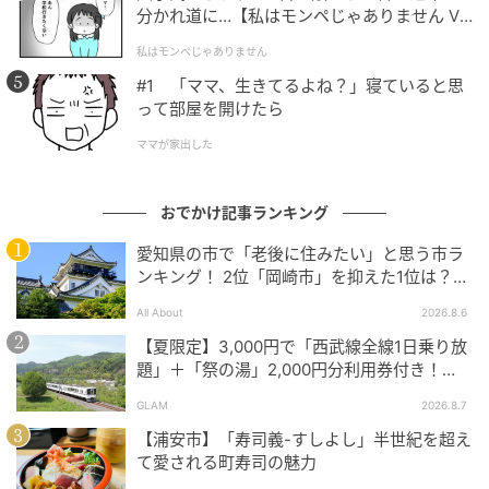
分かれ道に…【私はモンペじゃありません Vo
l.1】
私はモンペじゃありません
出典:beautyまとめ
#1 「ママ、生きてるよね？」寝ていると思
って部屋を開けたら
101号室はピンクを基調とした日本の「kawaii」文化
を体現したかのようなポップなお部屋。住人はいつも
ママが家出した
新しいものに目を向け、日々の小さな工夫も楽しむ
人。見た瞬間に気分があがる一杯をつくるのが得意で
おでかけ記事ランキング
す。
愛知県の市で「老後に住みたい」と思う市ラ
ンキング！ 2位「岡崎市」を抑えた1位は？
【2026年調査】
All About
2026.8.6
【夏限定】3,000円で「西武線全線1日乗り放
題」＋「祭の湯」2,000円分利用券付き！
『秩父 夏のおでかけきっぷ』でお得に秩父観
GLAM
2026.8.7
光
【浦安市】「寿司義-すしよし」半世紀を超え
て愛される町寿司の魅力