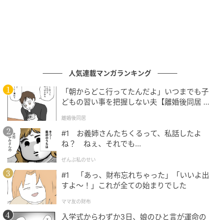
一体どんな部屋が登場するのでしょうか…。住人の特
徴や、各部屋で紹介される暮らしに寄り添った「ネス
カフェ アイスブレンド」のアレンジはこちら。
■101号室「かんたん映えラテ」が楽しめる部
屋／スペシャル住人はあやんぬ
人気連載マンガランキング
「朝からどこ行ってたんだよ」いつまでも子
どもの習い事を把握しない夫【離婚後同居 Vo
l.1】
離婚後同居
#1 お義姉さんたちくるって、私話したよ
ね？ ねぇ、それでも…
ぜんぶ私のせい
#1 「あっ、財布忘れちゃった」「いいよ出
すよ〜！」これが全ての始まりでした
ママ友の財布
入学式からわずか3日、娘のひと言が運命の