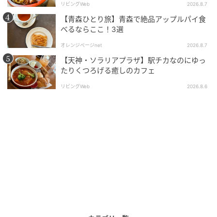
リビングWeb
2026.8.7
【青森ひとり旅】青森で絶品アップルパイ食
べるならここ！3選
オレンジページnet
2026.8.7
【天神・ソラリアプラザ】駅チカなのにゆっ
出典:beautyまとめ
たりくつろげる癒しのカフェ
「ネスカフェ アイスブレンド」の溶けやすさを生か
リビングWeb
2026.8.6
し、コーヒーの濃さやミルクの順番、シロップの組み
合わせを調整してつくるカフェにでてくるような”映え
ラテ”を提案してくれます。
初日には食べ物×ASMRを手間に活動するフードクリエ
イターで、「TikTok Awards Japan」2025 Food
Creator of the Yearを受賞したあやんぬさんが登場し
ます。
■102号室「爆速ブラック」が楽しめる部屋／