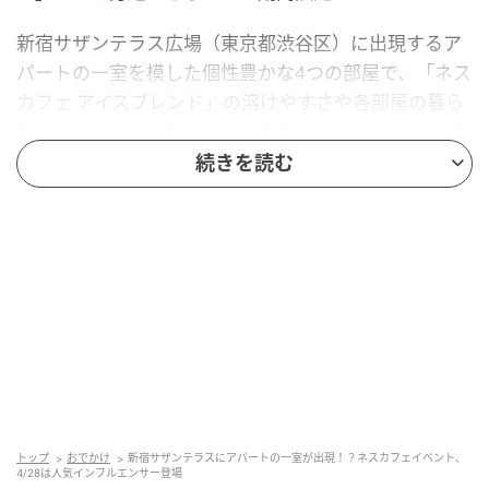
新宿サザンテラス広場（東京都渋谷区）に出現するア
パートの一室を模した個性豊かな4つの部屋で、「ネス
カフェ アイスブレンド」の溶けやすさや各部屋の暮ら
しをイメージした楽しみ方を体験できます。フリー試
飲スペースでは”溶ける！”という驚きを体感しながらの
続きを読む
試飲も可能です。
※各部屋での体験は整理券制。混雑状況に応じ、抽選
となる場合あり。
4月28日のイベント初日には「あやんぬ」ら
人気インフルエンサーが登場
イベント初日の2026年4月28日（火）には、”どこかに
いそうな隣人”をイメージした4人の人気インフルエン
トップ
おでかけ
新宿サザンテラスにアパートの一室が出現！？ネスカフェイベント、
サーが「スペシャル住人」として登場。各部屋のコン
4/28は人気インフルエンサー登場