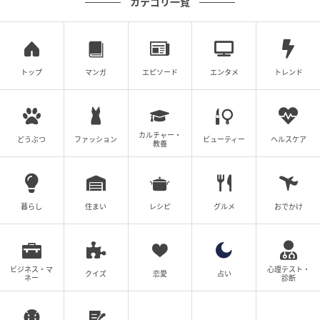
カテゴリ一覧
スペシャル住人は水溜りボンド・カンタ
トップ
マンガ
エピソード
エンタメ
トレンド
カルチャー・
どうぶつ
ファッション
ビューティー
ヘルスケア
教養
暮らし
住まい
レシピ
グルメ
おでかけ
ビジネス・マ
心理テスト・
出典:beautyまとめ
クイズ
恋愛
占い
ネー
診断
102号室は棚にフィギュアがずらっと並び、好きなも