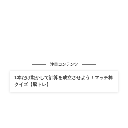
セプトに合った「ネスカフェ アイスブレンド」の楽し
み方を紹介します。
注目コンテンツ
1本だけ動かして計算を成立させよう！マッチ棒
クイズ【脳トレ】
出典:beautyまとめ