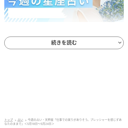
今週の天秤座の運勢
続きを読む
今週の天秤座さんには、仕事関連でうれしい出来事や
報告が舞い込みそうです。憧れだったプロジェクトに
抜擢されたり、新たな業務の依頼があったり。もしか
したら、少しプレッシャーを感じるような大きな役割
を任されることもあるかもしれません。
でも、自信を持って大丈夫。それは、これまであなた
が地道に続けてきた努力の結果。気負いすぎずいつも
どおりのあなたで、十分に責任を果たせるはず。今週
はプライベートより仕事を優先しても良さそうなくら
トップ
占い
今週の占い・天秤座「仕事での実りがありそう。プレッシャーを感じずあ
なたのままで」＜5月18日～5月24日＞
い、絶好調です。