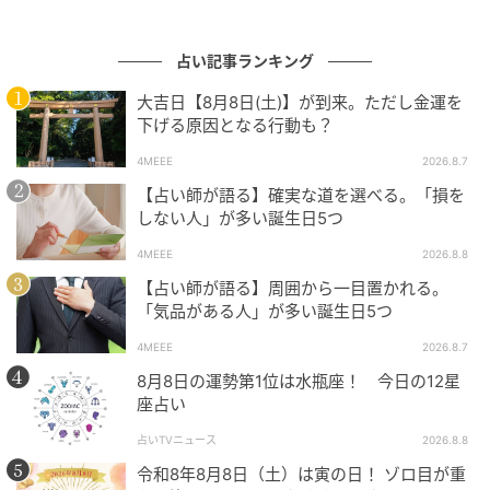
占い記事ランキング
大吉日【8月8日(土)】が到来。ただし金運を
下げる原因となる行動も？
4MEEE
2026.8.7
【占い師が語る】確実な道を選べる。「損を
しない人」が多い誕生日5つ
4MEEE
2026.8.8
【占い師が語る】周囲から一目置かれる。
「気品がある人」が多い誕生日5つ
4MEEE
2026.8.7
8月8日の運勢第1位は水瓶座！ 今日の12星
座占い
占いTVニュース
2026.8.8
令和8年8月8日（土）は寅の日！ ゾロ目が重