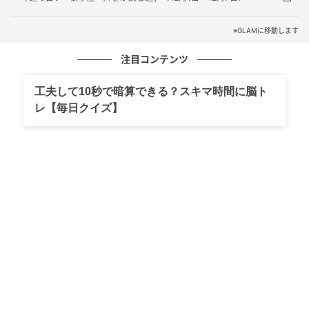
Purple
※GLAMに移動します
上品さを引き立てるカラー。
注目コンテンツ
デキるオーラを出しながらもやわらかい雰囲気に。
工夫して10秒で暗算できる？スキマ時間に脳ト
AMI先生からの 一言アドバイス
レ【毎日クイズ】
何もなかった…と落ち込むのは時期尚早。
見えないところで良いことが進行してる可能性もア
リ。
PROFILE
AMI