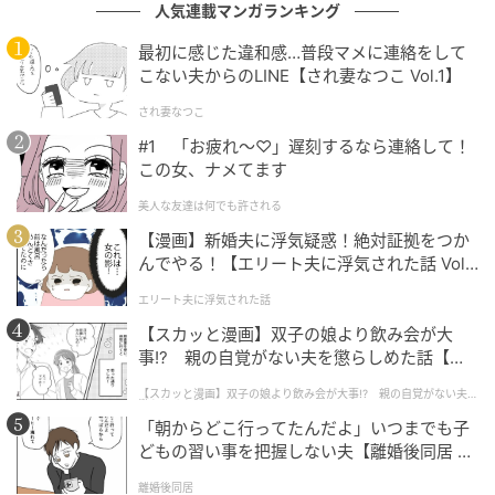
西洋占星術師
人気連載マンガランキング
100名以上のホロスコープ鑑定実績を持ち、個人鑑定
最初に感じた違和感…普段マメに連絡をして
のほか、Webメディアでの占い記事執筆や通信講座の
こない夫からのLINE【され妻なつこ Vol.1】
監修など幅広く活動中。大人女性の心の揺れや人生の
され妻なつこ
節目に寄り添い、共感できる視点で「前向きな一歩」
#1 「お疲れ〜♡」遅刻するなら連絡して！
を後押しする星読みを得意とする。
この女、ナメてます
美人な友達は何でも許される
元記事で読む
【漫画】新婚夫に浮気疑惑！絶対証拠をつか
んでやる！【エリート夫に浮気された話 Vol.
次の記事
1】
今週の占い・山羊座「“思わぬ気づき”を得る
エリート夫に浮気された話
ためには、アンテナを広く張ること」＜5月18
【スカッと漫画】双子の娘より飲み会が大
日～5月24日＞
事!? 親の自覚がない夫を懲らしめた話【第1
話】
【スカッと漫画】双子の娘より飲み会が大事!? 親の自覚がない夫を
の記事をもっとみる
懲らしめた話
「朝からどこ行ってたんだよ」いつまでも子
どもの習い事を把握しない夫【離婚後同居 Vo
l.1】
離婚後同居