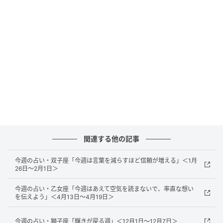
恋愛面でも、仕事関連の人に縁あり。モチベーション
高く語り合える関係性が今は心地よく感じるでしょ
う。ファッションは品の良さを感じさせるスタイル
を。背筋をピッと伸ばすだけでも、美しく見えるから
ぜひ意識して。
今週の天秤座の ラッキーナンバー
4
関連する他の記事
リーダーシップを発揮する数字。
今週の占い・双子座「今週は言葉を減らすほど信頼が増える」＜1月
26日～2月1日＞
“引っ張る”側が向いている時期です。
今週の占い・乙女座「今週はあえて空気を読まないで、率直な想い
を伝えよう」＜4月13日～4月19日＞
今週の天秤座の ラッキーカラー
今週の占い・獅子座「輝きが戻る週」＜12月1日～12月7日＞