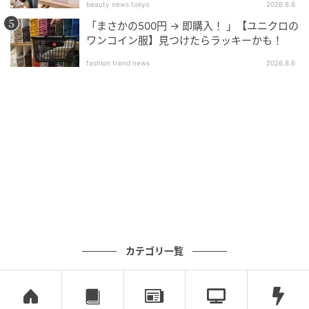
beauty news tokyo
2026.8.6
「まさかの500円 → 即購入！ 」【ユニクロの
セットになっているのは、モンチッチだけでなくベビ
ワンコイン服】見つけたらラッキーかも！
チッチやチムたんなど、愛おしい仲間たちがデザイン
fashion trend news
2026.8.6
された「ぷっくりシール」です。ちゅるんとした立体
的な質感が特徴で、目に入るたびに癒やされること間
違いなしのアイテムとなっています。スマホケースやノ
ートなど、お気に入りの持ち物に貼って、モンチッチ
たちの可愛さをいつでもどこでも楽しめます。※掲載
されている情報は記事公開時のものです。あらかじめ
ご了承ください。
文：All About ニュース編集部
カテゴリ一覧
元記事で読む
次の記事