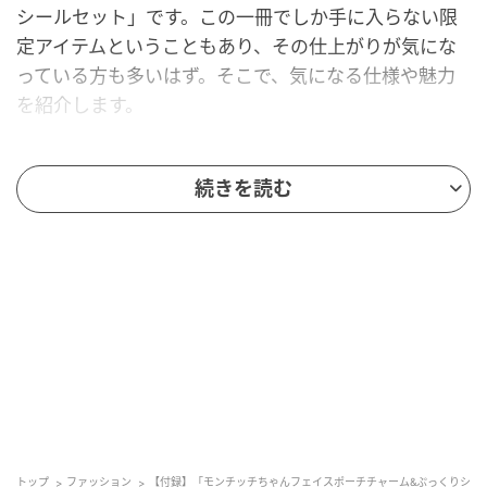
シールセット」です。この一冊でしか手に入らない限
定アイテムということもあり、その仕上がりが気にな
っている方も多いはず。そこで、気になる仕様や魅力
を紹介します。
続きを読む
『sweet 2026年7月号増刊』の「モンチッチ
ちゃんフェイスポーチチャーム&ぷっくりシー
ルセット」が見逃せない！
トップ
ファッション
【付録】「モンチッチちゃんフェイスポーチチャーム&ぷっくりシ