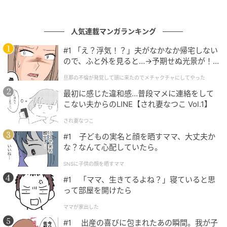
モンチッチちゃんフェイスポーチチャーム&ぷっくりシールセット
人気連載マンガランキング
今回の目玉は、水色リボンのひとつ結びスタイルがス
#1 「え？浮気！？」夫がなかなか帰宅しない
ウィートな「モンチッチちゃん」のフェイスポーチチ
ので、ふと外を見ると…→予期せぬ光景が！
ャームです。ぬいぐるみのようなふわふわとした手触
｜旦那の不倫が発覚して頭に来たのでメチャ
旦那の不倫が発覚して頭に来たのでメチャクチャにしてやった
クチャにしてやった
りで、バッグに付けるだけで可愛らしいアクセントに
最初に感じた違和感…普段マメに連絡をして
なります。見た目の愛らしさはもちろん、ポーチ仕様
こない夫からのLINE【され妻なつこ Vol.1】
になっているため、リップやアメ、イヤホンなどちょ
され妻なつこ
っとした小物を収納できる実用性も兼ね備えていま
#1 子どもの実名と顔を晒すママ、大丈夫か
す。
な？なんて心配していたら。
SNSに子供の顔を晒すママ
#1 「ママ、生きてるよね？」寝ていると思
って部屋を開けたら
癒やしの仲間が大集合！質感がたまらないぷ
っくりシール
ママが家出した
#1 出産の喜びに包まれたあの瞬間。我が子