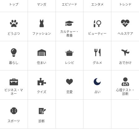
【付録】「調光サングラス&サングラスケース
トップ
マンガ
エピソード
エンタメ
トレンド
&めがねふきセット」が付いてくる！ 予約必
須の『sweet 2026年7月号』は6月12日発売
の記事をもっとみる
カルチャー・
どうぶつ
ファッション
ビューティー
ヘルスケア
教養
暮らし
住まい
レシピ
グルメ
おでかけ
ビジネス・マ
心理テスト・
クイズ
恋愛
占い
ネー
診断
スポーツ
診断