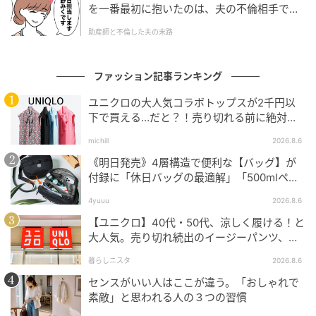
を一番最初に抱いたのは、夫の不倫相手でし
た。
助産師と不倫した夫の末路
ファッション記事ランキング
ユニクロの大人気コラボトップスが2千円以
下で買える…だと？！売り切れる前に絶対買
い！
michill
2026.8.6
《明日発売》4層構造で便利な【バッグ】が
付録に「休日バッグの最適解」「500mlペッ
トボトルも入る」
4yuuu
2026.8.6
【ユニクロ】40代・50代、涼しく履ける！と
大人気。売り切れ続出のイージーパンツ、買
ってみた！
暮らしニスタ
2026.8.6
センスがいい人はここが違う。「おしゃれで
素敵」と思われる人の３つの習慣
モンチッチちゃんフェイスポーチチャーム&ぷっくりシールセット