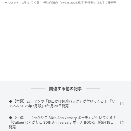
ールセット」が付いてくる！ 予約必須の『sweet 2026年7月号増刊』は6月12日発売
sweet 2026年7月号増刊（画像出典：Amazon、以下同）
宝島社から6月12日に発売される『sweet 2026年7月
号増刊』（税込1980円）。付録として、「モンチッチ
ちゃんフェイスポーチチャーム&ぷっくりシールセッ
ト」が付いてきます。
関連する他の記事
◆【付録】ムーミンの「お出かけ保冷バッグ」が付いてくる！ 『リ
ンネル 2026年7月号』が5月20日発売
◆【付録】「じゃがりこ 30th Anniversary ポーチ」が付いてくる！
水色リボンがキュート！ふわふわのモンチッ
『Calbee じゃがりこ 30th Anniversary ポーチ BOOK』が5月19日
チちゃんフェイスポーチ
発売