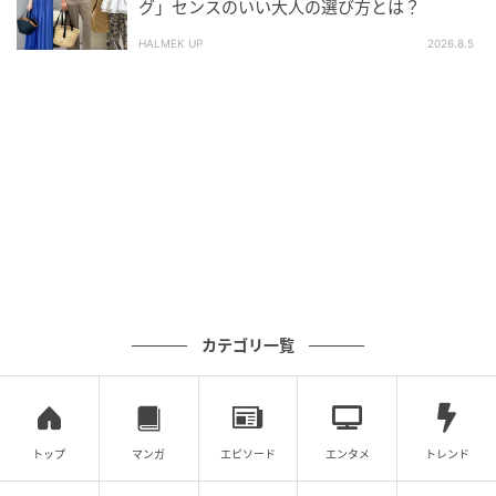
前面にはブランドロゴと、カウガール姿のハローキテ
グ」センスのいい大人の選び方とは？
ィがプリントされています。ここでしか出会えない、
HALMEK UP
2026.8.5
レアなデザインです♡
カテゴリ一覧
トップ
マンガ
エピソード
エンタメ
トレンド
暮らしニスタ