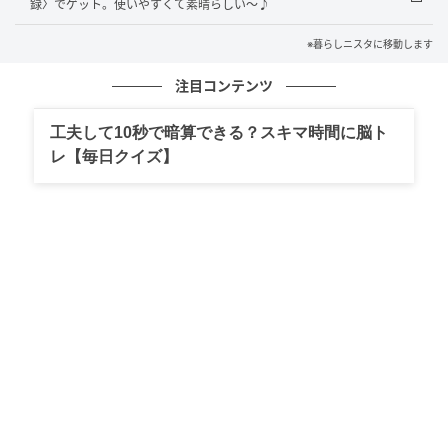
ランチトートと保冷・保温巾着の豪華2点セット。
録〉でゲット。使いやすくて素晴らしい～♪
※暮らしニスタに移動します
まずは、ランチトートを詳しくチェックして
注目コンテンツ
みましょう！
工夫して10秒で暗算できる？スキマ時間に脳ト
レ【毎日クイズ】