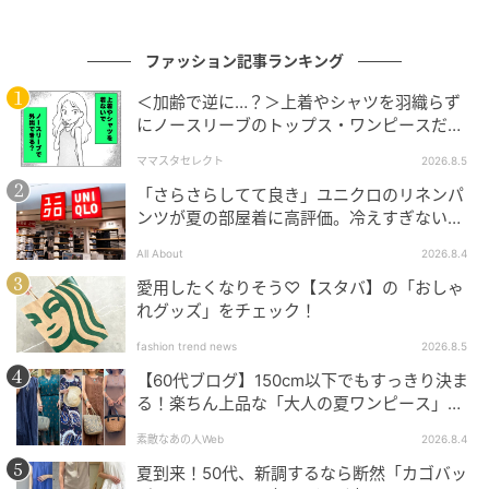
暮らしニスタ
底マチはたっぷり。
ファッション記事ランキング
＜加齢で逆に…？＞上着やシャツを羽織らず
にノースリーブのトップス・ワンピースだけ
で外出できる？
ママスタセレクト
2026.8.5
「さらさらしてて良き」ユニクロのリネンパ
ンツが夏の部屋着に高評価。冷えすぎない肌
触りが決め手
All About
2026.8.4
愛用したくなりそう♡【スタバ】の「おしゃ
れグッズ」をチェック！
fashion trend news
2026.8.5
【60代ブログ】150cm以下でもすっきり決ま
る！楽ちん上品な「大人の夏ワンピース」コ
ーデ６選
素敵なあの人Web
2026.8.4
暮らしニスタ
夏到来！50代、新調するなら断然「カゴバッ