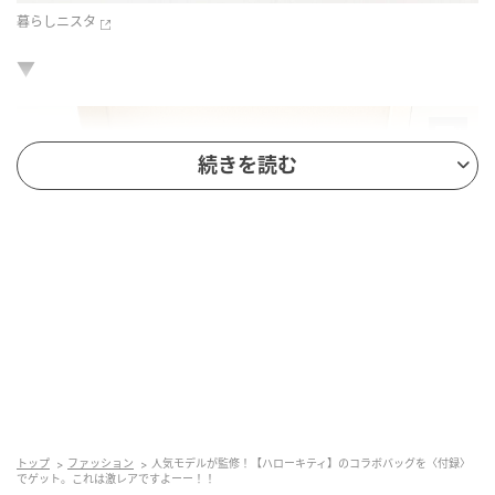
暮らしニスタ
▼
続きを読む
トップ
ファッション
人気モデルが監修！【ハローキティ】のコラボバッグを〈付録〉
暮らしニスタ
でゲット。これは激レアですよーー！！