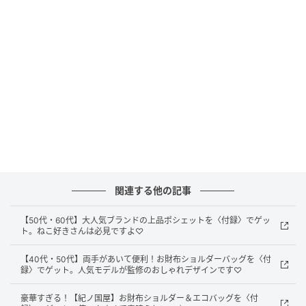
箱を開けると、折りたたまれて薄紙が挟まって入って
いました。
関連する他の記事
【50代・60代】大人気ブランドの上品ポシェットを〈付録〉でゲッ
ト。ねこ好きさんは必見ですよ♡
【40代・50代】両手があいて便利！お財布ショルダーバッグを〈付
録〉でゲット。人気モデルが監修のおしゃれデザインです♡
暮らしニスタ
豪華すぎる！【紀ノ国屋】お財布ショルダー＆エコバッグを〈付