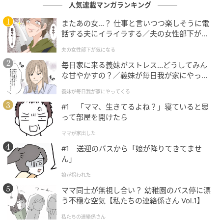
人気連載マンガランキング
暮らしニスタ
またあの女…？ 仕事と言いつつ楽しそうに電
ドラマチックなレッドが印象的なランチトート。サイ
話する夫にイライラする／夫の女性部下が気
ズは約縦21×幅30×マチ15cm（最大）です。
になる（1）【夫婦の危機 まんが】
夫の女性部下が気になる
毎日家に来る義妹がストレス…どうしてみん
な甘やかすの？／義妹が毎日我が家にやって
くる（1）【義父母がシンドイんです！ まん
義妹が毎日我が家にやってくる
が】
#1 「ママ、生きてるよね？」寝ていると思
って部屋を開けたら
ママが家出した
#1 送迎のバスから「娘が降りてきてませ
ん」
娘が拐われた
ママ同士が無視し合い？ 幼稚園のバス停に漂
う不穏な空気【私たちの連絡係さん Vol.1】
私たちの連絡係さん