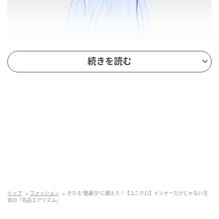
続きを読む
出典：ユニクロ
【ユニクロ】「ウルトラストレッチエアリズムUVカッ
トップ
ファッション
きたる“酷暑日”に備えろ！【ユニクロ】インナーだけじゃない注
トフルジップパーカ」¥2,990（税込）
目の「名品エアリズム」