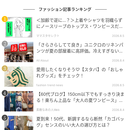
学生時代からアパレル店員を経験し、卒業後もファッ
ション企業で約10年就業。結婚と出産を機に、ファッ
ファッション記事ランキング
ションライターに転身。アパレル店員の経験を生かし
＜加齢で逆に…？＞上着やシャツを羽織らず
たトレンド提案型の情報発信を得意とする。特に、大
にノースリーブのトップス・ワンピースだけ
で外出できる？
人を彩る明るいカラーや、ちょっと凝ったデザインな
ママスタセレクト
2026.8.5
ど、ベーシック派にも“1歩踏み出すきっかけ”になるフ
「さらさらしてて良き」ユニクロのリネンパ
ァッション記事の執筆を目指し、FTNやコーデスナッ
ンツが夏の部屋着に高評価。冷えすぎない肌
プなどのメディアで活動中。
触りが決め手
All About
2026.8.4
愛用したくなりそう♡【スタバ】の「おしゃ
元記事で読む
れグッズ」をチェック！
次の記事
fashion trend news
2026.8.5
「新作 or 人気」どっち選ぶ？【GU】きれい
【60代ブログ】150cm以下でもすっきり決ま
る！楽ちん上品な「大人の夏ワンピース」コ
め派がチェックしたい♡「上品スカート」
ーデ６選
素敵なあの人Web
2026.8.4
夏到来！50代、新調するなら断然「カゴバッ
の記事をもっとみる
グ」センスのいい大人の選び方とは？