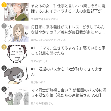
またあの女…？ 仕事と言いつつ楽しそうに電
【ユニクロ】「エアリズムコットンTワンピース」
話する夫にイライラする／夫の女性部下が気
になる（1）【夫婦の危機 まんが】
¥2,990（税込）
夫の女性部下が気になる
毎日家に来る義妹がストレス…どうしてみん
こちらのTシャツタイプの楽ちんワンピースも、快適さ
な甘やかすの？／義妹が毎日我が家にやって
にこだわったエアリズム素材。汗ばむ日のお助け役に
くる（1）【義父母がシンドイんです！ まん
義妹が毎日我が家にやってくる
なってくれそうです。Aラインシルエットのロング丈で
が】
#1 「ママ、生きてるよね？」寝ていると思
ほんのり上品さもあり、きれいめに着られるところが
って部屋を開けたら
ポイント。スニーカーでカジュアルに、サンダルで大
人っぽくと、幅広く楽しみたい1枚です。
ママが家出した
#1 送迎のバスから「娘が降りてきてませ
※すべての商品情報・画像はユニクロ出典です。
ん」
※記事内の情報は執筆時のものになります。価格変更
娘が拐われた
や、販売終了の可能性もございます。最新の商品情報
ママ同士が無視し合い？ 幼稚園のバス停に漂
は各お店・ブランドなどにご確認くださいませ。
う不穏な空気【私たちの連絡係さん Vol.1】
私たちの連絡係さん
writer：桃川 アン