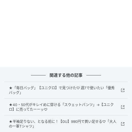
「汗をかいてもサラッとした肌ざわり」と公式サイト
で紹介される、エアリズム素材の薄手パーカ。UVカッ
ト機能も付いているから、酷暑日にも対策できそうで
す。フードにバイザーが付いていたり、首までカバー
できるようにハイネックになっていたりと、焼かない
ための細かな工夫が詰まっているのも魅力。1枚持って
おけば、外出時や野外のレジャーで頼りになるはずで
す。
関連する他の記事
Aラインできれいめに着こなせる楽ちんワンピ
★「毎日バッグ」【ユニクロ】で見つけた♡ 週7で使いたい「優秀
バッグ」
★40・50代がキレイめに穿ける「スウェットパンツ」→【ユニク
ロ】に売ってたーーッ♡
★半袖足りない、となる前に！【GU】990円で買い足せる♡「大人
の一軍Tシャツ」