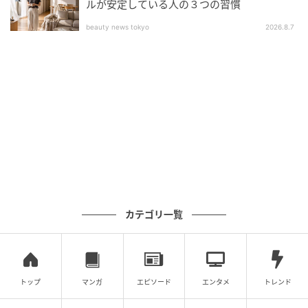
ルが安定している人の３つの習慣
優秀な脇役アイテムですよ。
beauty news tokyo
2026.8.7
焚き火調理もスマートに！直火OKで雰囲気バ
ツグンな吊り下げクッカー
カテゴリ一覧
トップ
マンガ
エピソード
エンタメ
トレンド
michill