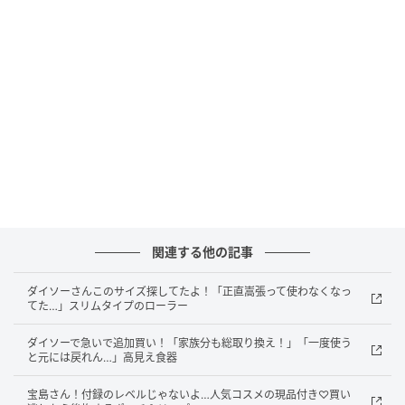
michill
キャンプの憧れアイテム『ダッチオーブン』が、なん
とダイソーで手に入っちゃいます！1,100円（税込）と
いう安さながら、しっかりとした厚みのある鋳鉄製。
煮込み料理はもちろん、ローストチキンやパン作りま
関連する他の記事
で楽しめる本格仕様です。
ダイソーさんこのサイズ探してたよ！「正直嵩張って使わなくなっ
ソロキャンプにぴったりなコンパクトサイズで、持ち
てた…」スリムタイプのローラー
運びも苦になりません。使い込むほどに味が出る一生
ダイソーで急いで追加買い！「家族分も総取り換え！」「一度使う
モノのギアが、この価格で手に入るのは衝撃的！キャ
と元には戻れん…」高見え食器
ンプ飯を格上げしたいなら、絶対に買いの一品です。
宝島さん！付録のレベルじゃないよ…人気コスメの現品付き♡買い