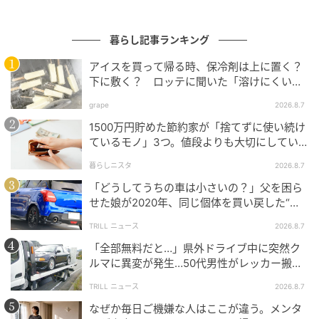
暮らし記事ランキング
michill
アイスを買って帰る時、保冷剤は上に置く？
下に敷く？ ロッテに聞いた「溶けにくい持
大人気のメスティンをさらに活用したいなら、この
ち帰り方」
grape
2026.8.7
『メスティン専用網』が欠かせません！メスティンの
1500万円貯めた節約家が「捨てずに使い続け
底にセットして少量の水を入れるだけで、簡単に蒸し
ているモノ」3つ。値段よりも大切にしてい
調理ができるようになるんです。
ること
暮らしニスタ
2026.8.7
キャンプで食べるアツアツの蒸し料理は格別の美味し
「どうしてうちの車は小さいの？」父を困ら
さ。
せた娘が2020年、同じ個体を買い戻した“意
外なワケ”
TRILL ニュース
2026.8.7
他にも燻製作りや、揚げ物の油切りとしても大活躍し
「全部無料だと…」県外ドライブ中に突然ク
ます。110円（税込）という手軽さで、いつものキャン
ルマに異変が発生…50代男性がレッカー搬送
プ飯がぐっと豪華にアップデート！
で思い知った“誤算”
TRILL ニュース
2026.8.7
メスティン愛用者なら持っておかないと損をする、超
なぜか毎日ご機嫌な人はここが違う。メンタ