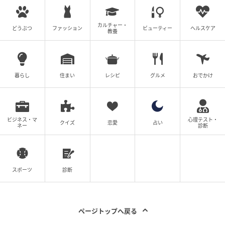
商品名：レジャークッカー（吊り下げ、取っ手付）
カルチャー・
どうぶつ
ファッション
ビューティー
ヘルスケア
教養
価格：￥550（税込）
販売ショップ：ダイソー
暮らし
住まい
レシピ
グルメ
おでかけ
JANコード：4550480418940
ビジネス・マ
心理テスト・
クイズ
恋愛
占い
ネー
診断
スポーツ
診断
ページトップへ戻る