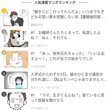
商品名：メスティン専用網
人気連載マンガランキング
価格：￥110（税込）
「朝からどこ行ってたんだよ」いつまでも子
どもの習い事を把握しない夫【離婚後同居 Vo
l.1】
サイズ：縦70×横141×高さ15mm
離婚後同居
#1 お義姉さんたちくるって、私話したよ
販売ショップ：ダイソー
ね？ ねぇ、それでも…
JANコード：4549131958584
ぜんぶ私のせい
#1 「あっ、財布忘れちゃった」「いいよ出
すよ〜！」これが全ての始まりでした
ママ友の財布
入学式からわずか3日、娘のひと言が運命の
分かれ道に…【私はモンペじゃありません Vo
l.1】
私はモンペじゃありません
#1 「ママ、生きてるよね？」寝ていると思
って部屋を開けたら
ママが家出した