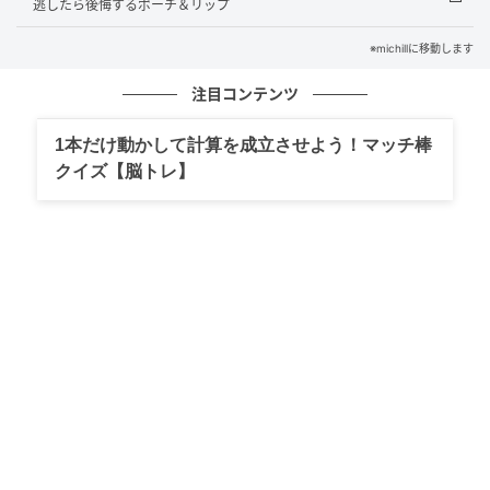
逃したら後悔するポーチ＆リップ
メスティンが「蒸し器」に！食材がふっくら
※michillに移動します
仕上がる専用網
注目コンテンツ
1本だけ動かして計算を成立させよう！マッチ棒
クイズ【脳トレ】
michill