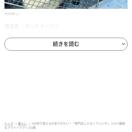
michill
商品名：ダッチオーブン
価格：￥1,100（税込）
続きを読む
サイズ（約）：内径11.5cm
販売ショップ：ダイソー
JANコード：4550480178752
トップ
暮らし
100均で買えるのありがたい！「専門店じゃなくていいや」コスパ最強
なアウトドアグッズ3選