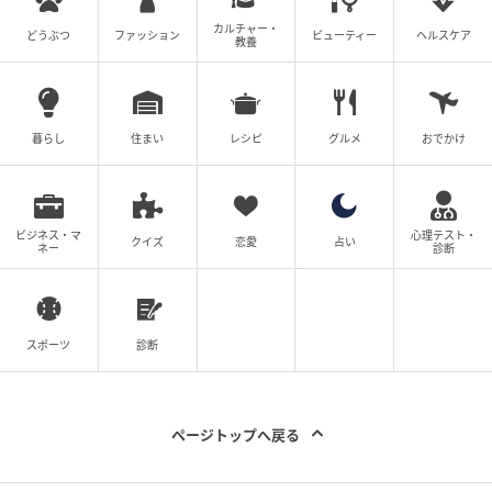
本来はグリップ部分が上向きになるように耳に差し込
カルチャー・
どうぶつ
ファッション
ビューティー
ヘルスケア
んで使用しますが、筆者の耳では少し大きかったた
教養
め、収まりが良い向きで差し込んでみました。
TVをつけて試してみました。人の話し声はある程度聞
暮らし
住まい
レシピ
グルメ
おでかけ
こえますが、周囲の音楽や効果音はかなり小さく抑え
られます。完璧な無音にするのではなく、音源から遠
ざかったようなマイルドな聞こえ方になるため、集中
ビジネス・マ
心理テスト・
したい時やリラックスしたい時に最適です。
クイズ
恋愛
占い
ネー
診断
スポーツ
診断
ページトップへ戻る