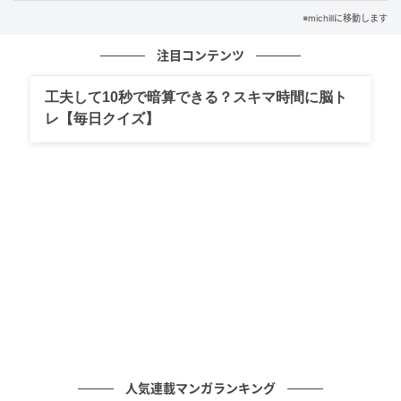
そんな耳栓の気になる点をカバーする『耳から出っ張
※michillに移動します
らない耳栓』という商品を、セリアのトラベルグッズ
注目コンテンツ
売り場で発見しました！ケース入りなのもいいなと思
い、試しに購入してみました。
工夫して10秒で暗算できる？スキマ時間に脳ト
レ【毎日クイズ】
michill
人気連載マンガランキング