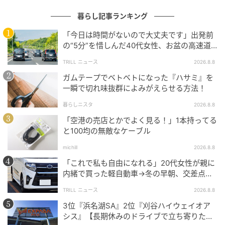
michill
暮らし記事ランキング
最大の特徴は、装着しても耳から外側に出っ張らない
「今日は時間がないので大丈夫です」出発前
の“5分”を惜しんだ40代女性、お盆の高速道
フラットな形状。横を向いて寝転んだり、机に突っ伏
路で家族旅行の予定が崩れたワケ
して仮眠をとったりしても耳がもぞもぞせず、圧迫感
TRILL ニュース
2026.8.8
が少ないのが魅力です。
ガムテープでベトベトになった『ハサミ』を
一瞬で切れ味抜群によみがえらせる方法！
すっきりとした見た目だけでなく、トレンド感のある
暮らしニスタ
2026.8.8
パステルカラーもポイント。オレンジやイエローなど
「空港の売店とかでよく見る！」1本持ってる
目立つカラーの耳栓とは異なり、装いの邪魔をしない
と100均の無敵なケーブル
ので日常使いしやすいです。
michill
2026.8.8
「これで私も自由になれる」20代女性が親に
集中したいときやリラックス時に！洗って繰り
内緒で買った軽自動車→冬の早朝、交差点で
迎えた“残酷な結末”
返し使えて経済的◎
TRILL ニュース
2026.8.8
3位『浜名湖SA』2位『刈谷ハイウェイオア
シス』【長期休みのドライブで立ち寄りたい