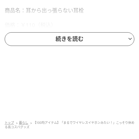
商品名：耳から出っ張らない耳栓
価格：￥110（税込）
続きを読む
サイズ（約）：
【耳栓部・グリップ】W19×D13×H20mm
【ケース（閉じた時）】W45×D37×H16mm
販売ショップ：セリア
JANコード：4905687426517
見た目もおしゃれで耳にも優しい！セリアの
トップ
暮らし
【100均アイテム】「まるでワイヤレスイヤホンみたい！」こっそり休め
『耳から出っ張らない耳栓』
る高コスパグッズ