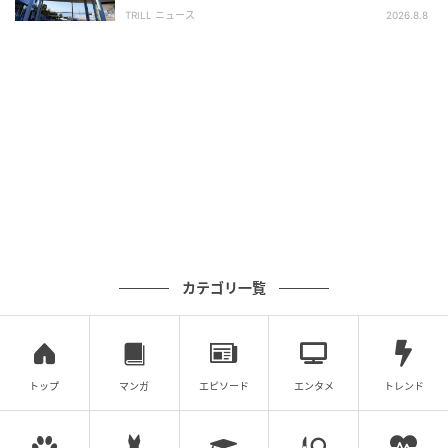
SA・PA】300名が選ぶ1位に「グルメが充
TRILL ニュース
2026.8.8
実」
カテゴリ一覧
michill
サイズ感は少し大きめで、耳にしっかりとした「入っ
ている感」があります。好みが分かれる部分ですが、
このタイプを初めて試す方にとっては、110円（税
トップ
マンガ
エピソード
エンタメ
トレンド
込）で気軽に入手できるのは大きなメリットです。