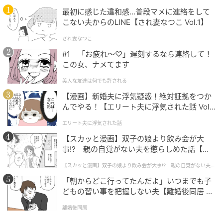
よくある耳栓とは違い、パッと見た感じはワイヤレス
最初に感じた違和感…普段マメに連絡をして
こない夫からのLINE【され妻なつこ Vol.1】
イヤホンのようなスタイリッシュなデザイン。公共の
場でも抵抗なく使用できます。
され妻なつこ
#1 「お疲れ〜♡」遅刻するなら連絡して！
通勤中の仮眠やカフェでの勉強に。おしゃれなイヤホ
この女、ナメてます
ンを付けているフリができます！
美人な友達は何でも許される
【漫画】新婚夫に浮気疑惑！絶対証拠をつか
んでやる！【エリート夫に浮気された話 Vol.
1】
エリート夫に浮気された話
【スカッと漫画】双子の娘より飲み会が大
事!? 親の自覚がない夫を懲らしめた話【第1
話】
【スカッと漫画】双子の娘より飲み会が大事!? 親の自覚がない夫を
懲らしめた話
「朝からどこ行ってたんだよ」いつまでも子
どもの習い事を把握しない夫【離婚後同居 Vo
l.1】
離婚後同居