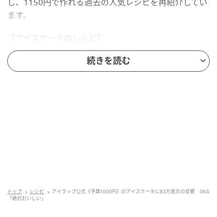
し、1150円で作れる過去の人気レシピを再紹介してい
ます。
【アイスケーキのレシピ】
（1）材料をボウルで混ぜる・マシュマロ（100円）・
続きを読む
江崎グリコ「アイスの実」（100円）・1リットルアイ
スクリーム（400円）・冷凍ベリーミックス（300
円）・パチパチキャンディー（150円）
（2）ビスケット（100円）を「アイラップ」で砕いて
のせる
（3）凍らせたら、皿にひっくり返す
投稿には「絶対においしいものの予感！」「すごい！
トップ
レシピ
アイラップ公式《予算1000円》のアイスケーキに83万表示の反響 SNS
おいしそう」との声が上がり、83万回以上表示され、
「絶対おいしい」
5600件の「いいね」を集めています。