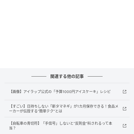
オトナンサー編集部
元記事で読む
次の記事
「新タマネギ」切るだけで完成！ご飯が止ま
らなくなる“激ウマ”レシピとは【農水省が紹
介】
の記事をもっとみる
関連する他の記事
【画像】アイラップ公式の「予算1000円アイスケーキ」レシピ
【すごい】日持ちしない「新タマネギ」が1カ月保存できる！食品メ
ーカーが伝授する“簡単テク”とは
【自転車の青切符】「手信号」しないと“反則金”科されるって本
当？