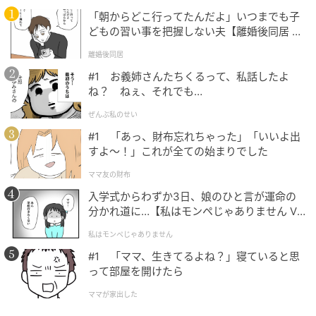
「朝からどこ行ってたんだよ」いつまでも子
どもの習い事を把握しない夫【離婚後同居 Vo
l.1】
離婚後同居
#1 お義姉さんたちくるって、私話したよ
ね？ ねぇ、それでも…
ぜんぶ私のせい
#1 「あっ、財布忘れちゃった」「いいよ出
すよ〜！」これが全ての始まりでした
ママ友の財布
入学式からわずか3日、娘のひと言が運命の
分かれ道に…【私はモンペじゃありません Vo
l.1】
私はモンペじゃありません
#1 「ママ、生きてるよね？」寝ていると思
って部屋を開けたら
ママが家出した