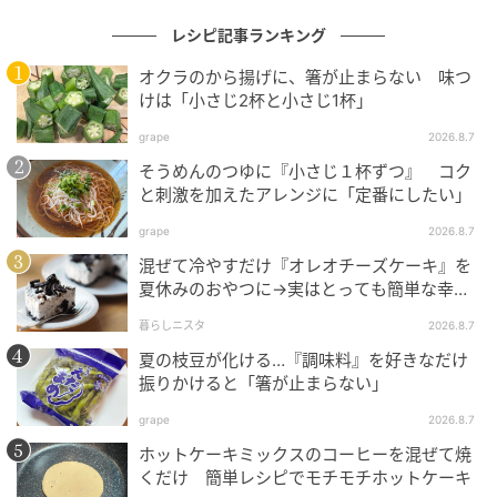
レシピ記事ランキング
オクラのから揚げに、箸が止まらない 味つ
けは「小さじ2杯と小さじ1杯」
grape
2026.8.7
そうめんのつゆに『小さじ１杯ずつ』 コク
と刺激を加えたアレンジに「定番にしたい」
grape
2026.8.7
混ぜて冷やすだけ『オレオチーズケーキ』を
夏休みのおやつに→実はとっても簡単な幸せ
レシピに挑戦♡
暮らしニスタ
2026.8.7
夏の枝豆が化ける…『調味料』を好きなだけ
振りかけると「箸が止まらない」
grape
2026.8.7
ホットケーキミックスのコーヒーを混ぜて焼
くだけ 簡単レシピでモチモチホットケーキ