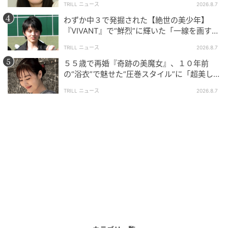
TRILL ニュース
2026.8.7
わずか中３で発掘された【絶世の美少年】
『VIVANT』で“鮮烈”に輝いた「一線を画す」
イケメン俳優
TRILL ニュース
2026.8.7
５５歳で再婚『奇跡の美魔女』、１０年前
の“浴衣”で魅せた“圧巻スタイル”に「超美し
い」「うっとり」
TRILL ニュース
2026.8.7