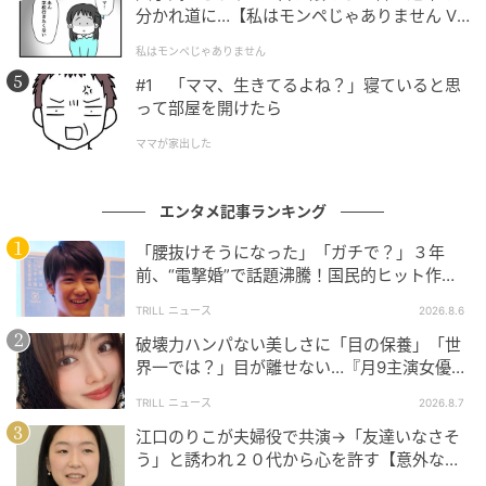
分かれ道に…【私はモンペじゃありません Vo
l.1】
私はモンペじゃありません
#1 「ママ、生きてるよね？」寝ていると思
って部屋を開けたら
ママが家出した
エンタメ記事ランキング
「腰抜けそうになった」「ガチで？」３年
前、“電撃婚”で話題沸騰！国民的ヒット作
『逃げ恥』で異彩放った【国宝級イケメン】
TRILL ニュース
2026.8.6
「ハリマ」ネックレスは、カルティエのハイジュエリ
破壊力ハンパない美しさに「目の保養」「世
ーの真髄を体現する新たな名品。色彩の美しさが目を
界一では？」目が離せない…『月9主演女優
（34歳）』“極上”美ショットがすごい
惹くインペリアルトパーズとダイナミックなタイガー
TRILL ニュース
2026.8.7
モチーフを組み合わせ、力強い輝きを放つ作品となっ
江口のりこが夫婦役で共演→「友達いなさそ
ている。メゾンがこれまで創造した作品と同様に石の
う」と誘われ２０代から心を許す【意外な親
魅力を最大限に活かし、その物語を紡いでいく。
友芸人】とは？