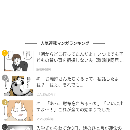
人気連載マンガランキング
「朝からどこ行ってたんだよ」いつまでも子
どもの習い事を把握しない夫【離婚後同居 Vo
l.1】
離婚後同居
#1 お義姉さんたちくるって、私話したよ
ね？ ねぇ、それでも…
ぜんぶ私のせい
#1 「あっ、財布忘れちゃった」「いいよ出
すよ〜！」これが全ての始まりでした
ママ友の財布
入学式からわずか3日、娘のひと言が運命の