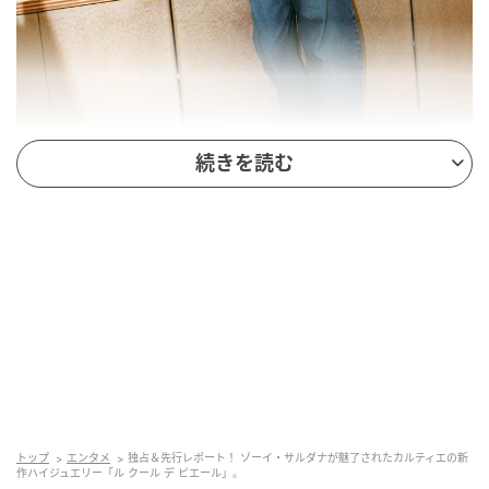
続きを読む
世界最大規模を誇るこのハイジュエリーのアトリエで
は、カルティエの卓越したジュエリー職人たちが集結
し、日々研鑽を積んでいる。創造性のシナジーを高め
合いながら、歴史を紡いでいくハイジュエリーという
作品を生み出している特別な場所だ。
今回、アトリエに訪れたサルダナは、メゾンに息づく
トップ
エンタメ
独占＆先行レポート！ ゾーイ・サルダナが魅了されたカルティエの新
作ハイジュエリー「ル クール デ ピエール」。
サヴォワールフェールを体感。最新の「ル クール デ