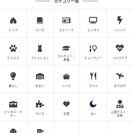
カテゴリ一覧
トップ
マンガ
エピソード
エンタメ
トレンド
ジュエリーの表裏両面に施される精緻な仕上げ、セカ
ンドスキンのような自然体の着用感、そしてそれを実
現させる技術力としなやかさ。さらにはジュエリーの
カルチャー・
どうぶつ
ファッション
ビューティー
ヘルスケア
教養
ボリュームとフォルムの絶妙なバランスまで、ひとつ
の作品に込められた厳格な基準と細部へのこだわりが
職人たちから丁寧に語られ、サルダナはデザイナーの
暮らし
住まい
レシピ
グルメ
おでかけ
最初のスケッチから最終的な研磨に至るまで、すべて
の制作プロセスを辿る。
ビジネス・マ
心理テスト・
クイズ
恋愛
占い
ネー
診断