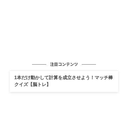
ピエール」誕生の舞台裏を垣間見ながら、コレクショ
ンを代表する作品のひとつ「ハリマ」ネックレスを特
別に纏い、作品が誕生するまでを鑑賞した。
注目コンテンツ
1本だけ動かして計算を成立させよう！マッチ棒
クイズ【脳トレ】