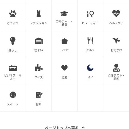
和風のおだしをかけて食べる冷製パスタです。すっき
りとした味わいが特長のおだしに、旨みが強い淡路島
産しらすと、たらこを盛り付けました。 カロリー：
カルチャー・
どうぶつ
ファッション
ビューティー
ヘルスケア
教養
267kcal 【販売地域】近畿
来週新発売の#セブンイレブン麺
暮らし
住まい
レシピ
グルメ
おでかけ
セブン-イレブン 冷しごま汁うどん
ビジネス・マ
心理テスト・
クイズ
恋愛
占い
ネー
診断
スポーツ
診断
ページトップへ戻る