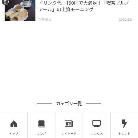
ドリンク代＋150円で大満足！「喫茶室ルノ
アール」の上質モーニング
セブン-イレブン 冷製おだしぱすた 淡路島産
しらすとたらこ
朝時間.jp
2026.8.5
カテゴリ一覧
もぐナビニュース
トップ
マンガ
エピソード
エンタメ
トレンド