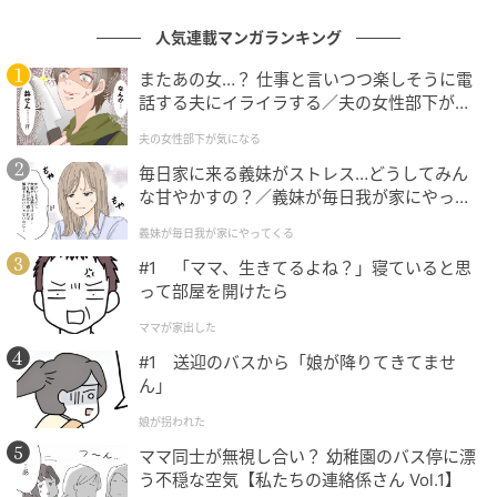
人気連載マンガランキング
またあの女…？ 仕事と言いつつ楽しそうに電
話する夫にイライラする／夫の女性部下が気
になる（1）【夫婦の危機 まんが】
夫の女性部下が気になる
毎日家に来る義妹がストレス…どうしてみん
な甘やかすの？／義妹が毎日我が家にやって
もぐナビニュース
くる（1）【義父母がシンドイんです！ まん
義妹が毎日我が家にやってくる
が】
チャーシューを贅沢に５枚のせた、食べ応えのある冷
#1 「ママ、生きてるよね？」寝ていると思
たい醤油ラーメンです。 カロリー：419kcal 【販売地
って部屋を開けたら
域】北海道、埼玉県、千葉県、東京都、神奈川県、新
ママが家出した
潟県、北陸、東海、近畿、山口県、九州
#1 送迎のバスから「娘が降りてきてませ
ん」
セブン-イレブン 冷製パスタ ツナと削りチーズ
娘が拐われた
のジェノベーゼ
ママ同士が無視し合い？ 幼稚園のバス停に漂
う不穏な空気【私たちの連絡係さん Vol.1】