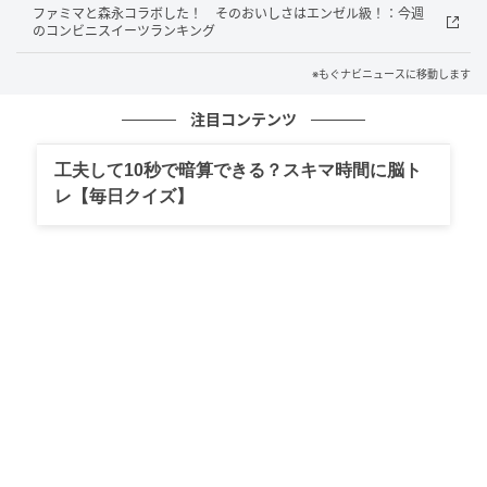
ファミマと森永コラボした！ そのおいしさはエンゼル級！：今週
のコンビニスイーツランキング
もぐナビニュース
※もぐナビニュースに移動します
にんにくと辛味の効いたアラビアータソースに、とろ
注目コンテンツ
～りのびるチーズソースを絡めて食べる焼きパスタで
工夫して10秒で暗算できる？スキマ時間に脳ト
す。 カロリー：638kcal 【販売地域】北海道、東北、
レ【毎日クイズ】
関東、甲信越、北陸、東海、近畿、中国、四国、九州
セブン-イレブン チャーシュー5枚のせ冷し醤
油ラーメン