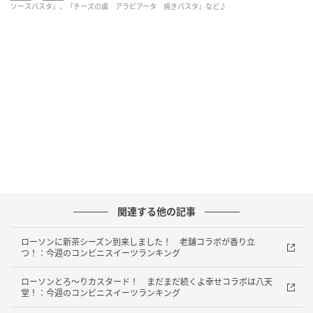
す。 カロリー：489kcal 【販売地域】茨城県、埼玉
ソースパスタ』、『チーズの虜 アラビアータ 焼きパスタ』など♪
県、千葉県、東京都、神奈川県、島根県、広島県、山
口県、九州
セブン-イレブン チーズの虜 アラビアータ 焼
きパスタ
関連する他の記事
ローソンに新茶シーズン到来しました！ 老舗コラボが香り立
つ！：今週のコンビニスイーツランキング
ローソンとろ～りカスタード！ まだまだ続くよ幸せコラボは八天
堂！：今週のコンビニスイーツランキング