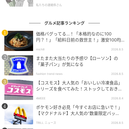
私たちの連絡係さん
グルメ記事ランキング
価格バグってる…！「本格的なのに100
円？！」「給料日前の救世主！」激安100均
グルメ
michill
2026.8.5
またまた大当たりの予感♡【ローソン】の
「菓子パン」が気になる
fashion trend news
2026.8.5
【コスモス】大人気の「おいしい冷凍食品」
シリーズを食べてみた！ストックしておきた
もぐナビニュース
くなる美味しさ
4MEEE
2026.8.4
ツナとチーズとトマトをトッピングし、特製のジェノ
ポケモン好き必見「今すぐお店に急いで！」
ベーゼソースで食べる冷製パスタです。 カロリー：
【マクドナルド】大人気の“数量限定バッ
グ”、諦めないで！今ならまだ買えるか
455kcal 【販売地域】岐阜県、愛知県、三重県
TRILL ニュース
2026.8.5
も…！？