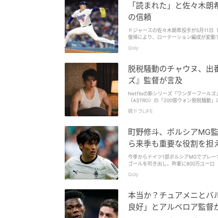
う3日前にアーセナル戦があった。私は選
「読まれた」と佐々木朗
相棒として、ウィル・ヒューズやジェフ
くないからね！（ともに現在31歳） だ
の信頼
だ。 その後、私は考えを変えた」 「な
『ダメだ、これは不公平だ』と思った。
ドジャースの佐々木朗希投手が5月11日
パフォーマンス以外にない。もし、選手
復帰により、ローテーション編成が変動
ィラ戦で）鎌田は先発出場した。その瞬
の佐々木の自己分析は鋭く、メジャーで
Qoly
るために、鎌田を強豪アーセナル戦で起
るようになったとのこと。 パレスの今シ
決勝が控えている。 鎌田も！日本代表選
脱税騒動のチャウヌ、出番
シーズン限りでパレスを退団する。同じ
ズ』監督が言及
Netflixの新シリーズ『ワンダーフー
（ASTRO）の「200億ウォン脱税騒動」について言及した。 『ワンダーフールズ』
動が勃発し、作品外でも大きな物議を醸
韓ドラLIFE
町野修斗、ボルシアMG
ら来季も重要な役割を担
今季からドイツ1部ボルシアMGでプレー
ゴールを叩き出し、昨夏に800万ユーロ
ールに留まっており、1月以降は得点がな
Qoly
バコヴィッチ。 9日のアウクスブルク
を出せなかった。 そうしたなか、地元紙『R
という話題を伝えていた。 エウゲン・
本当か？チュアメニとバ
不満を抱いており、厳しく批判したとい
ルを上げる必要性を説いたとのこと。 
良好」とアルベロア監督
も重要な役割を担えないと危惧されてい
も認識しているそう。 日本代表、W杯メ