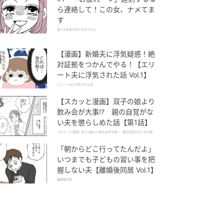
ら連絡して！この女、ナメてま
す
美人な友達は何でも許される
【漫画】新婚夫に浮気疑惑！絶
対証拠をつかんでやる！【エリ
ート夫に浮気された話 Vol.1】
エリート夫に浮気された話
【スカッと漫画】双子の娘より
飲み会が大事!? 親の自覚がな
い夫を懲らしめた話【第1話】
【スカッと漫画】双子の娘より飲み会が大事!? 親の自覚がない夫を懲ら
しめた話
「朝からどこ行ってたんだよ」
いつまでも子どもの習い事を把
握しない夫【離婚後同居 Vol.1】
離婚後同居