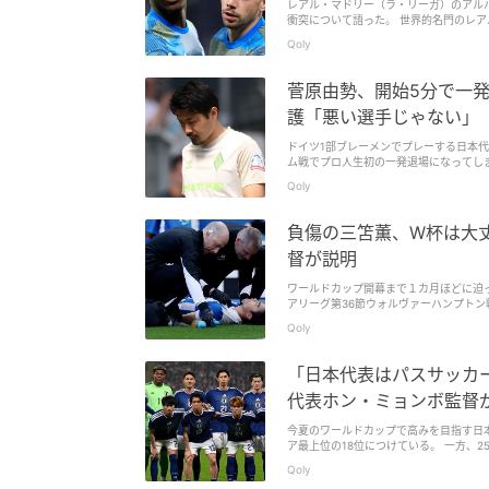
レアル・マドリー（ラ・リーガ）のアル
ーム中13位と低迷。16日にシーズン最
衝突について語った。 世界的名門のレ
ング中に口論から殴り合いになったと報
Qoly
診断され、11日に行われれるバルセロナ
は、「レアル・マドリーで起こるすべて
『SPORT BIBLE』が伝えた。 「
菅原由勢、開始5分で一
そして2つ目は、選手たちが自分たちの
つもりはない。彼らはこんな目に遭うに
護「悪い選手じゃない」
との意味を私に示してくれた。レアル・
チュアメニとバルベルデは両者ともに声
ドイツ1部ブレーメンでプレーする日本代
ロ（約9237万円）の罰金を科したと発
ム戦でプロ人生初の一発退場になってしまった。 【菅原由勢がまさかの退場 ｜ホッフェンハイム×ブレ
チャンスを与えられるに値する。私は彼
ンデスリーガ第33節｜2025-26シーズン
Qoly
さない。彼らがプロ意識に欠けていると
からふくらはぎを踏みつけるような形にな
プレーしたがっていないというのもウソ
るブレーメンは、開始早々に数的不利にな
や、間違いなく期待通りにならないのは
ん、プランが多少狂ってしまった。もし
負傷の三笘薫、W杯は大
いる」 カップ戦では敗退しており、今季
ッドカードが出された時は驚いた、ベン
戦での敗北は、状況を悪化させる可能性を
で見ると）レッドカードは妥当。由勢は
督が説明
が続くなか、アルベロア監督は「もちろ
ら。 由勢は非常にフェアなスポーツマン
はないし、私がいつも言っているように
で戦わなければならなかったことが、我
ワールドカップ開幕まで１カ月ほどに迫っ
はある。変化し、反省する必要がある。
「由勢はあんな風に突っ込む必要はなか
アリーグ第36節ウォルヴァーハンプトン
を目指す。 筆者：本田建（編集部）
コメント。 一方、同僚のオリヴィエ・
裏を痛めて倒れ込むと、ピッチを後にし
Qoly
のタックルで『ここにいるぞ』と示すこ
いう。 「検査を待たなければいけない。
で、DFセネ・リネンは「彼に手を差し
な人間なので、ポジティブにとらえている
トと対戦するが、菅原は出場停止で欠場に
イケル・ドーソンは、『Sky Sport
「日本代表はパスサッカ
ーメンにレンタル移籍中だが、今季限りで退
ていた。 日本代表、2026W杯出場が危
はないのだろうか？」と伝えていた。 
15日には注目のメンバー発表が予定され
代表ホン・ミョンボ監督
今夏のワールドカップで高みを目指す日本
ア最上位の18位につけている。 一方、
『OSEN』によれば、韓国のホン・ミ
Qoly
ーを例に挙げたという。 多くが日本を