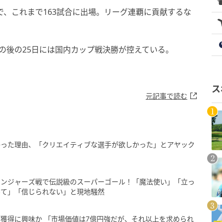
で、これまで163試合に出場。リーグ連覇に貢献するな
の後の25日には国内カップ戦決勝が控えている。
ス
元記事で読む
かった理由、「クリエイティブな選手が欲しかった」とアヤック
レンジャーズ戦で伝説級のスーパーゴール！「魔法使い」「立っ
んて」「信じられない」と現地騒然
獲得に興味か 「市場価値は7億円強だが、それ以上を求められ