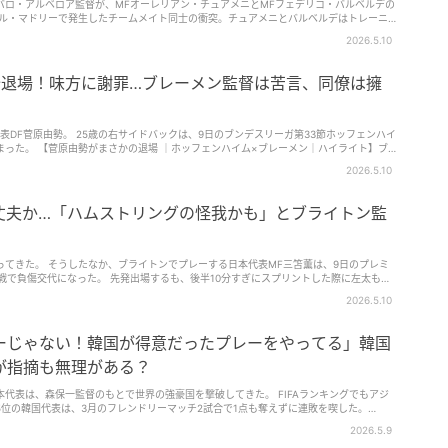
バロ・アルベロア監督が、MFオーレリアン・チュアメニとMFフェデリコ・バルベルデの
終戦を戦う。 筆者：井上大輔（編集部）
アル・マドリーで発生したチームメイト同士の衝突。チュアメニとバルベルデはトレーニ
道（バルベルデは否定）されており、その際にバルベルデは頭部を負傷。外傷性脳損傷と
2026.5.10
とのクラシコを欠場することになった。 同試合前の記者会見に出席したアルベロア監督
のことについて、私は責任を負っている」としつつ、自身の考えを語った。９日に
言いたいことが2つある。まず、クラブの決断力、スピード、そして透明性を非常に誇りに思う。
発退場！味方に謝罪…ブレーメン監督は苦言、同僚は擁
過ちを認め、後悔の念を表し、謝罪したことだ」 「それで十分だ。彼らを公然と非難する
値しないからだ。この4カ月、いや数年の間に、彼らはレアル・マドリーの選手であるこ
マドリーの選手であることの意味を体現してくれた。そのことを私は決して忘れない」
明文を発表。ともに今回の一件について謝罪している、また、クラブは両選手に50万ユー
表DF菅原由勢。 25歳の右サイドバックは、9日のブンデスリーガ第33節ホッフェンハイ
表した。 「バルベルデとチュアメニは、我々が前に進み、このクラブのために戦い続ける
ーメン｜ハイライト】ブ
らをとても誇りに思っている。彼らのプロ意識を疑うためにこの件が利用されることは許
 www.youtube.com 開始5分、ボールを受けた相手選手にチェックしに行った際、後ろ
2026.5.10
か、私を軽んじたとかいうのはウソだ。まったくのウソだ。彼らの何人かが私との問題で
り、VARとオンフィールドレビューを経てレッドカードを提示された。 15位に低迷す
だ。彼らはレアル・マドリーの外で自分の人生を生きるべきだ。今シーズンが恐らく、い
ると、0-1で敗戦。 ダニエル・ティウネ監督は、試合後にこう述べていた。 「もちろ
、最終的に私の責任だ。だが、私はここに4カ月いるが、選手たちをとても誇りに思って
同じ人数でプレーできていれば、これほど何度も押し込まれることはなかっただろう。 レ
丈夫か…「ハムストリングの怪我かも」とブライトン監
の無冠がほぼ決定しているレアル・マドリー。勝ち点11差で追いかける首位バルセロナ
チのすぐ前で起きた出来事だったからだ。深刻なファウルだとは思わなかった。 （映像
孕んでいる。 プレミアリーグで「チームメイト同士で喧嘩」した5つの大事件 緊張状態
あんな位置から突っ込むべきではなかった。特に相手はゴールを向いていなかったのだか
ん、ロッカールームの雰囲気は良好だ。2シーズン連続で無冠に終わるのは容易なことで
。誰かを傷つけるつもりはなかったし、とても落ち込んでいた。（ほぼ）90分間を10人
、レアル・マドリーの選手になるには非常に高い野心が必要だ。もちろん、改善すべき点
々にとって不利に働いた」 また、マネージングダイレクターのクレメンツ・フリッツも
てきた。 そうしたなか、ブライトンでプレーする日本代表MF三笘薫は、9日のプレミ
だが、ロッカールームの雰囲気は良好だ。本当にそう思っている」と、クラシコでの勝利
った。彼自身も分かっているはず。（10人で長時間プレーするのは）本当に辛かった」と
戦で負傷交代になった。 先発出場するも、後半10分すぎにスプリントした際に左太もも
ドゥマンは「由勢とは長い付き合いだ。彼は決して悪い選手ではない。（DFとして）最初
た。 クラブによれば、ファビアン・ヒュルツェラー監督は、三笘についてこう述べたと
2026.5.10
とは重要」と擁護していた。 菅原はハーフタイムにチームメイトたちに謝罪したそう
その後、確かになるだろう。 もちろん、いいようには見えなかったが、私はポジティブ
伸べたら、由勢は『ごめん』と言った」と語っていた。 ブレーメンは最終節でドルトムン
。 ハムストリングの怪我に思えるが、怪我か否かは待とう」 元イングランド代表DFマ
なる。 これはひどい…信じられない最悪退場ワースト7 菅原はサウサンプトンからブレ
s』で、「三笘はフルスプリントしていた。ワールドカップに間に合うことを願おう」と心配し
ーじゃない！韓国が得意だったプレーをやってる」韓国
団する可能性があり、『Sportbild』は「彼はもう二度とブレーメンでプレーすること
ぶまれる主力選手5人 日本代表は6月14日のオランダとのワールドカップ予選を戦う。今月
筆者：井上大輔（編集部）
ており、三笘の状態が懸念される。 筆者：井上大輔（編集部）
が指摘も無理がある？
代表は、森保一監督のもとで世界の強豪国を撃破してきた。 FIFAランキングでもアジ
25位の韓国代表は、3月のフレンドリーマッチ2試合で1点も奪えずに連敗を喫した。
ョンボ監督は、ワールドカップに向けた代表の戦術的方向性を説明するなかで、日本サッカ
2026.5.9
パス中心のポゼッションサッカーの代表事例と考えているが、実際には全く異なると指摘し