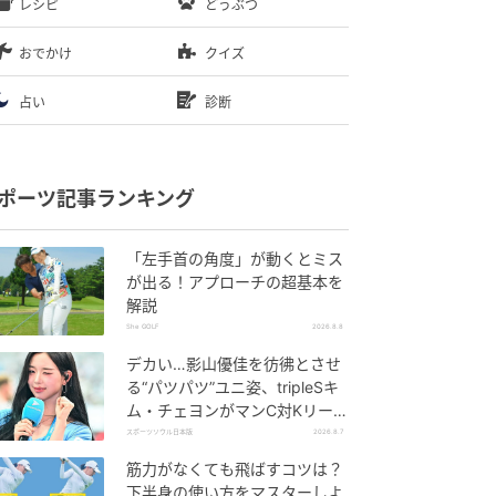
レシピ
どうぶつ
おでかけ
クイズ
占い
診断
ポーツ記事ランキング
「左手首の角度」が動くとミス
が出る！アプローチの超基本を
解説
She GOLF
2026.8.8
デカい…影山優佳を彷彿とさせ
る“パツパツ”ユニ姿、tripleSキ
ム・チェヨンがマンC対Kリーグ
選抜に登場
スポーツソウル日本版
2026.8.7
筋力がなくても飛ばすコツは？
下半身の使い方をマスターしよ