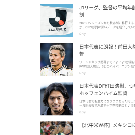
ていたという。 「一般的に日本がパス
は、過去に韓国が得意としていたスタイルの
J1リーグ、監督の平均年
での日韓戦。 韓国は後方からつなぐサ
ボールを持つとすぐに縦パスを前線につ
割
も高い位置で攻撃手たちがボールを受け
だと感じたようだ。 ただ、E-1選手権
2026-27シーズンから秋春制に移行す
があるという指摘もされているようだ。 
か、CIESが興味深いデータを紹介してい
プステージでメキシコ、南アフリカ、チ
グと同率で52.3歳）。 20チームの監
Qoly
福浩（東京ヴェルディ） 65歳 ミヒャエ
都サンガF.C.） 57歳 松橋力蔵（FC東
之（ファジアーノ岡山） 54歳 鬼木達（
日本代表に朗報！前田大
スパルス） 49歳 樹森大介（水戸ホーリ
ス） 46歳 アーサー・パパス（セレッソ大
督
バルトシュ・ガウル（サンフレッチェ広島）
る。 ちなみに、韓国のKリーグは52.9
ワールドカップ開幕までいよいよ1か月ほ
最も平均年齢が若いのは、スウェーデン1部
FW前田大然は、3日のハイバーニアン戦
50％、在任期間が730日以上の割合は2
がらピッチを後にした。 (C)Getty 
Qoly
CIES（国際スポーツ研究センター）は、
ンプに陥ったものの、今季終盤にきて調子
ン・オニール監督が「彼は少しトレーニ
表選手、海外で『マシーン』扱いされた猛
日本代表DF町田浩樹、
後の23日には国内カップ決勝が控えてい
ホッフェンハイム監督
日本代表でも主力になりつつあった町田浩
ーガ開幕戦で左膝前十字靱帯断裂という悲
昨年6月には睾丸破裂のアクシデントに
Qoly
づいている。クラブ公式によれば、クリ
スは進んだ」と述べたという。 ホッフェ
る。 『ligainsider』は、町田が
【北中米W杯】メキシコに
に近づいている。今週、チーム練習にほ
レーメン戦（今季ホーム最終戦）に起用
方を示した。 とはいえ、長期離脱選手