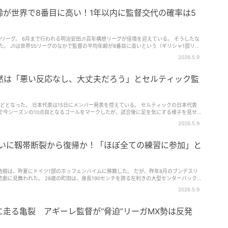
中心のポゼッションサッカーをしていると思われているが、そうではない。 むしろ日本
サッカーをしている」 例に挙げたのは、日本が1-0で韓国を下した2025年E-1選手権
齢が世界で8番目に高い！1年以内に監督交代の確率は5
ッカーを志向したものの、横パスやバックパスも多く、重心が低くなった。一方、日本は
けるなど、攻撃がはるかにダイレクトで簡潔だった。 ホン・ミョンボ監督は、日本が最
られるように戦術を単純化したと見ており、韓国が得意としていたダイレクトなサッカー
を戦った日本代表は、全選手が国内組で編成されており、日本サッカーを定義するには無理
るJリーグ。 6月まで行われる明治安田J1百年構想リーグが佳境を迎えている。 そうしたな
日本代表が撃破した世界トップクラスの強豪国6つ なお、韓国はワールドカップのグルー
た。 J1は世界55リーグのなかで監督の平均年齢が8番目に高いという（ギリシャ1部リー
ェコと対戦する。 筆者：井上大輔（編集部）
督を年齢順に並べるとこうなる。 ミハイロ・ペトロヴィッチ（名古屋グランパス） 68歳 城
2026.5.9
ル・スキッベ（ヴィッセル神戸） 60歳 高木琢也（V・ファーレン長崎） 58歳 曺貴裁（京
京） 57歳 黒田剛（FC町田ゼルビア） 55歳 長谷部茂利（川崎フロンターレ） 55歳 木山隆
鹿島アントラーズ） 52歳 リカルド・ロドリゲス（柏レイソル） 52歳 吉田孝行（清水エ
然は「悪い反応なし、大丈夫だろう」とセルティック監
ーホック） 48歳 小林慶行（ジェフユナイテッド千葉） 48歳 大島秀夫（横浜F・マリノ
阪） 46歳 田中達也（浦和レッズ、暫定） 43歳 塚原真也（アビスパ福岡、暫定） 41歳
 38歳 イェンス・ヴィッシング（ガンバ大阪） 38歳 68歳から38歳まで30歳の幅があ
歳で6番目に平均年齢が高い。 そして、最も平均年齢が高いのはブルガリア1部で55.7歳、
どとなった。 日本代表は15日にメンバー発表を控えている。 セルティックの日本代表
で43.5歳。 また、J1監督の平均在籍期間は18.1か月。1年以内に解任される確率は
で今シーズンの10点目となるゴールをマークしたが、試合後に足を気にする様子を見せな
5％。 詐欺で逮捕された者も…歴史上「最も早く退任した監督」ワースト10 なお、
Image 28歳の前田は、昨季33ゴールと大暴れしたが、昨夏の移籍が破談になったことでスラ
2026.5.9
FIFAなどの共同事業として1995年に創設された機関。 筆者：井上大輔（編集部）
を上げている。 ただ、『BBC』によれば、前田の状態は問題ないようだ。 マーティ
ングをした。（悪い）反応はなかった。大丈夫だろう」と述べたという。 前田も！日本代
者5人 旗手怜央も所属するセルティックは、6連覇を目指すリーグ戦が残り3試合、その
ついに靱帯断裂から復帰か！「ほぼ全ての練習に参加」と
る。 筆者：井上大輔（編集部）
樹は、昨夏にドイツ1部のホッフェンハイムに移籍した。 だが、昨年8月のブンデスリ
劇に見舞われた。 28歳の町田は、身長190センチを誇る左利きの大型センターバック。
見舞われていたが、移籍直後の大ケガで無念の長期離脱となった。 ただ、町田は復帰に近
2026.5.9
スティアン・イルザー監督が「町田はトレーニングのほぼすべてに参加し、さらにプロセ
ンハイムのシーズンは残り2試合。9日にはブレーメン、16日にはボルシアMGと対戦す
復帰する可能性についてこう伝えていた。 「十字靭帯断裂から8ヶ月以上が経過した町田は、復帰
走る亀裂 アギーレ監督が“脅迫”リーガMX勢は反発
ぼフルで参加できるようになり、原則として試合メンバーの選択肢に入る。 しかし、ブ
できるかどうかはまだ分からない。イルザー監督は記者会見で、慎重ながらも楽観的な見
の復帰は焦るべきではない。 町田は復帰に向けた努力を数ヶ月間続けており、ようやくメ