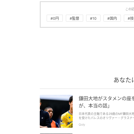
この
#0円
#監督
#10
#国内
#
あなた
鎌田大地がスタメンの座
が、本当の話」
日本代表の主軸である29歳のMF鎌田大
を受けたパレスのオリヴァー・グラスナ
ーズン終盤にレギュラーの座を奪うと、F
Qoly
な存在となっている。 パレス公式によ
そう。 「常にその可能性はある。とても