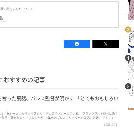
記事に関連するキーワード
技術
におすすめの記事
を奪った裏話、パレス監督が明かす 「とてもおもしろい
地は、昨シーズンからクリスタル・パレスでプレーしている。 フランクフルト時代に教え
ー監督に請われる形で加入したが、1年目はプレミアリーグへの適応に苦戦。 それでもシ
Aカップ優勝にも貢献した。今シーズンはクラブ月間MVPを複数回受賞するなど絶対的
2026.5.13
れば、グラスナー監督は、選手がスタメンの座を勝ち取るケースについてこう語っていた
おもしろいが、本当の話だ。 （昨年4月に）アストン・ヴィラとのFAカップ準決勝を戦