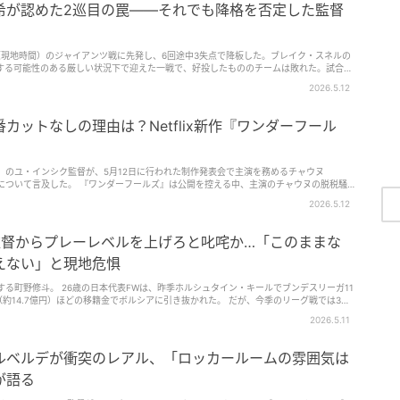
手をひとりだけ入れ替え、鎌田大地を先発起用した。 当時はMFアダム・ウォートンの
希が認めた2巡目の罠——それでも降格を否定した監督
ェルソン・レルマを先発させることが多かったが、彼らを少し休ませようとした。もう若
が、突然、鎌田がアーセナル戦で最高の選手になった。敵地で2-2の引き分けに持ち込ん
ぜなら、すでにウィルかジェフをヴィラ戦で先発させようと思っていたからだ。 その後、
私は常に選手たちにはチームに入れるか否かはパフォーマンス次第と言ってきたからね。
（現地時間）のジャイアンツ戦に先発し、6回途中3失点で降板した。ブレイク・スネルの
が前の試合で最高のプレーを見せたなら、もう一度先発するのが当然だ。 そして、（ヴ
する可能性のある厳しい状況下で迎えた一戦で、好投したもののチームは敗れた。試合後
間から彼はチームに馴染み、素晴らしいプレーを見せるようになった」 主力MFを休ませ
の課題を本人が明確に言語化する形となった。
2026.5.12
用したところ、素晴らしいパフォーマンスを見せたので、それ以降はレギュラーに固定す
ーズンは残り4試合。28日にはラージョ・バジェカーノとのUEFAカンファレンスリーグ
手、海外で『マシーン』扱いされた猛者5人 なお、グラスナー監督は契約満了に伴い、今
カットなしの理由は？Netflix新作『ワンダーフール
く契約満了となる鎌田の去就も注目される。 筆者：井上大輔（編集部）
ルズ』のユ・インシク監督が、5月12日に行われた制作発表会で主演を務めるチャウヌ
は公開を控える中、主演のチャウヌの脱税騒
していた。
2026.5.12
監督からプレーレベルを上げろと叱咤か…「このままな
えない」と現地危惧
する町野修斗。 26歳の日本代表FWは、昨季ホルシュタイン・キールでブンデスリーガ11
（約14.7億円）ほどの移籍金でボルシアに引き抜かれた。 だが、今季のリーグ戦では3ゴ
い。 ボルシアのエースは、今季12ゴールを記録している196センチの巨漢FWハリス・タ
2026.5.11
戦はそのタバコヴィッチが負傷欠場となり、町野は代役として先発起用されたものの、結果
heinische Post』は、「町野が来シーズンもボルシアで重要な役割を担えない理由」
ポランスキ監督とスポーツディレクターのロウフェン・シュレーダーは、町野のプレーに
ルベルデが衝突のレアル、「ロッカールームの雰囲気は
う。 指揮官は「修斗は並外れたハードワークをしなければならない」として、プレーレベ
町野はタバコヴィッチの後継者になれることを証明できておらず、このままなら来シーズン
が語る
るようだ。実際、出場機会は激減しており、先発した際にチームが機能しないことを本人
ンバーながら本大会でプレーしなかった選手たち 高井幸大も所属するボルシアは、18チ