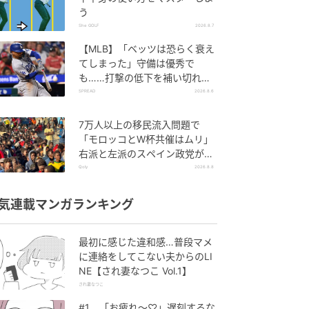
う
She GOLF
2026.8.7
【MLB】「ベッツは恐らく衰え
てしまった」守備は優秀で
も……打撃の低下を補い切れ
ず 地元メディアが議論「未来
SPREAD
2026.8.6
の遊撃手を探し始めるべき」
7万人以上の移民流入問題で
「モロッコとW杯共催はムリ」
右派と左派のスペイン政党が要
求
Qoly
2026.8.8
気連載マンガランキング
最初に感じた違和感…普段マメ
に連絡をしてこない夫からのLI
NE【され妻なつこ Vol.1】
され妻なつこ
#1 「お疲れ〜♡」遅刻するな