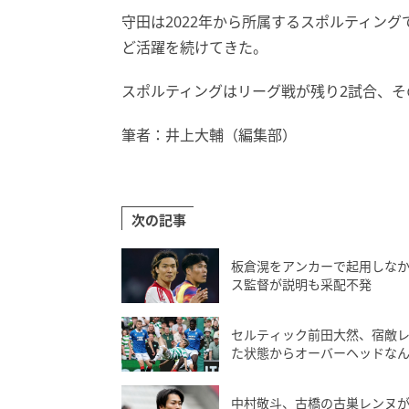
守田は2022年から所属するスポルティング
ど活躍を続けてきた。
スポルティングはリーグ戦が残り2試合、そ
筆者：井上大輔（編集部）
次の記事
板倉滉をアンカーで起用しな
ス監督が説明も采配不発
セルティック前田大然、宿敵
た状態からオーバーヘッドな
中村敬斗、古橋の古巣レンヌが