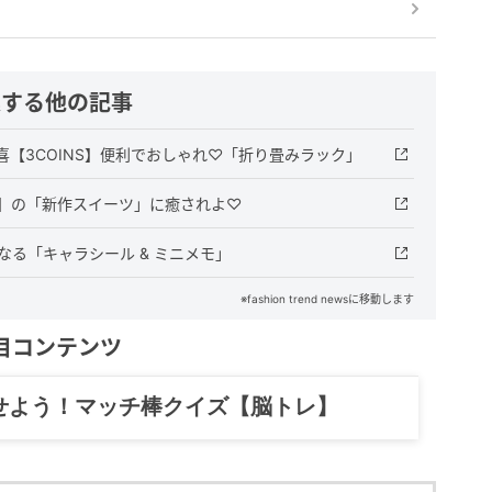
連する他の記事
【3COINS】便利でおしゃれ♡「折り畳みラック」
】の「新作スイーツ」に癒されよ♡
なる「キャラシール & ミニメモ」
※fashion trend newsに移動します
目コンテンツ
記……全部、読めます。