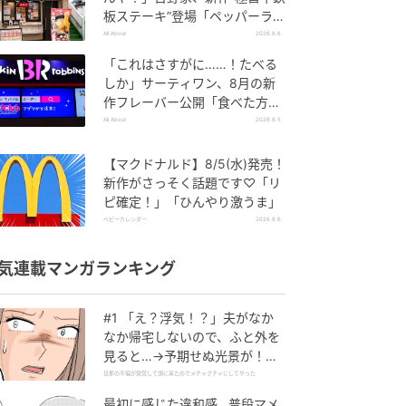
板ステーキ”登場「ペッパーラン
チを潰しに来たぞ……」
All About
2026.8.6
「これはさすがに……！たべる
しか」サーティワン、8月の新
作フレーバー公開「食べた方が
良いですよスイカサマーは」
All About
2026.8.5
【マクドナルド】8/5(水)発売！
新作がさっそく話題です♡「リ
ピ確定！」「ひんやり激うま」
ベビーカレンダー
2026.8.6
気連載マンガランキング
#1 「え？浮気！？」夫がなか
なか帰宅しないので、ふと外を
見ると…→予期せぬ光景が！｜
旦那の不倫が発覚して頭に来た
旦那の不倫が発覚して頭に来たのでメチャクチャにしてやった
のでメチャクチャにしてやった
最初に感じた違和感…普段マメ