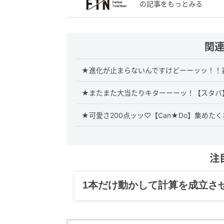
の記事をもっとみる
関
★進化が止まらないんですけどーーッッ！！喜
★またまた大当たりキターーーッ！【スタバ
★可愛さ200点ッッ♡【Can★Do】集めたく
注
グルメ、ギャグ、子育て、旅行