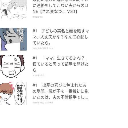
に連絡をしてこない夫からのLI
NE【され妻なつこ Vol.1】
され妻なつこ
#1 子どもの実名と顔を晒すマ
マ、大丈夫かな？なんて心配し
ていたら。
SNSに子供の顔を晒すママ
#1 「ママ、生きてるよね？」
寝ていると思って部屋を開けた
ら
ママが家出した
#1 出産の喜びに包まれたあ
の瞬間。我が子を一番最初に抱
いたのは、夫の不倫相手でし
た。
助産師と不倫した夫の末路