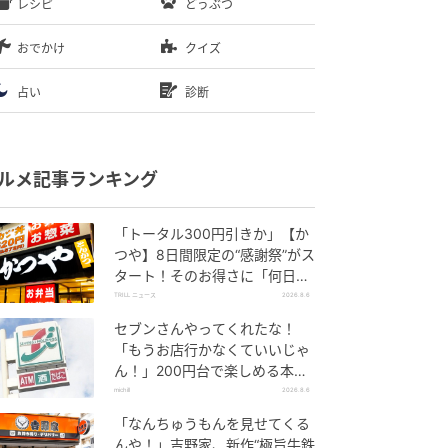
レシピ
どうぶつ
おでかけ
クイズ
占い
診断
ルメ記事ランキング
「トータル300円引きか」【か
つや】8日間限定の“感謝祭”がス
タート！そのお得さに「何日連
続で通えるかなぁ」「激ア
TRILL ニュース
2026.8.6
ツ！」の声
セブンさんやってくれたな！
「もうお店行かなくていいじゃ
ん！」200円台で楽しめる本格
グルメ
michill
2026.8.6
「なんちゅうもんを見せてくる
んや！」吉野家、新作“極旨牛鉄