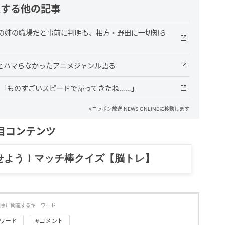
連する他の記事
の姉の職場だと事前に判明も、相方・野田に一切知ら
とハマらなかったアニメジャンル語る
唖然「ものすごいスピードで帰ってきたね……」
※ニッポン放送 NEWS ONLINEに移動します
目コンテンツ
記……全部、読めます。
記事に関連するキーワード
ワード
#コメント