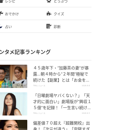
レシピ
どうぶつ
おでかけ
クイズ
占い
診断
ンタメ記事ランキング
４５歳年下・“加藤茶の妻”が暴
露…朝４時から“２年間”極秘で
続けた【副業】とは「お金を稼
ぐのって大変」
TRILL ニュース
2026.8.6
「日曜劇場ヤバくない？」「天
才的に面白い」劇場版が“興収１
５億”を記録！「一生言い続け
る」放送後も続く“切望の声”
TRILL ニュース
2026.8.5
偏差値７０超え『超難関校』出
身！「次元が違う」「完璧すぎ