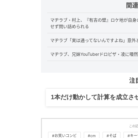
関
マヂラブ・村上、『有吉の壁』ロケ地が自身
せず問い詰められる
マヂラブ「実は通ってないんですよね」意外
マヂラブ、兄妹YouTuberドロピザ・凌に
注
グルメ、ギャグ、子育て、旅行
この
#お笑いコンビ
#cm
#そば
#キー