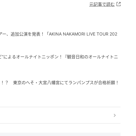
元記事で読む
追加公演を発表！「AKINA NAKAMORI LIVE TOUR 202
ビ”によるオールナイトニッポン！『観音日和のオールナイトニ
は！？ 東京のへそ・大宮八幡宮にてランパンプスが合格祈願！