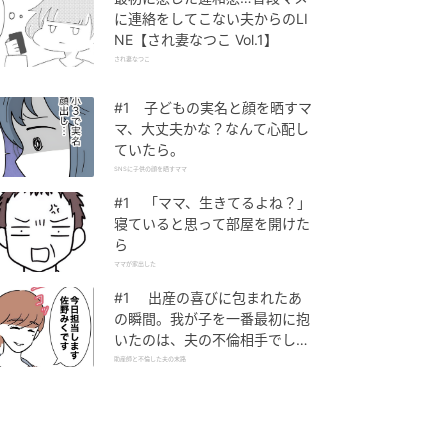
に連絡をしてこない夫からのLI
NE【され妻なつこ Vol.1】
され妻なつこ
#1 子どもの実名と顔を晒すマ
マ、大丈夫かな？なんて心配し
ていたら。
SNSに子供の顔を晒すママ
#1 「ママ、生きてるよね？」
寝ていると思って部屋を開けた
ら
ママが家出した
#1 出産の喜びに包まれたあ
の瞬間。我が子を一番最初に抱
いたのは、夫の不倫相手でし
た。
助産師と不倫した夫の末路