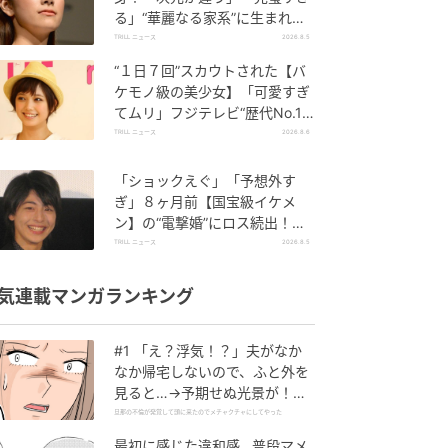
る」“華麗なる家系”に生まれた
【規格外の逸材】
TRILL ニュース
2026.8.5
“１日７回”スカウトされた【バ
ケモノ級の美少女】「可愛すぎ
てムリ」フジテレビ“歴代No.1
作”で輝いた『美人女優』
TRILL ニュース
2026.8.6
「ショックえぐ」「予想外す
ぎ」８ヶ月前【国宝級イケメ
ン】の“電撃婚”にロス続出！興
収“９５億超え”シリーズで輝い
TRILL ニュース
2026.8.5
た逸材
気連載マンガランキング
#1 「え？浮気！？」夫がなか
なか帰宅しないので、ふと外を
見ると…→予期せぬ光景が！｜
旦那の不倫が発覚して頭に来た
旦那の不倫が発覚して頭に来たのでメチャクチャにしてやった
のでメチャクチャにしてやった
最初に感じた違和感…普段マメ