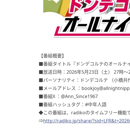
【番組概要】
■番組タイトル『ドンデコルテのオールナイト
■放送日時：2026年5月23日（土） 27時～
■パーソナリティ：ドンデコルテ （小橋共
■メールアドレス ：bookjoy@allnightnipp
■番組X ：@Ann_Since1967
■番組ハッシュタグ：#中年人語
◆この番組は、radikoのタイムフリー機
⇒
http://radiko.jp/share/?sid=LFR&t=202