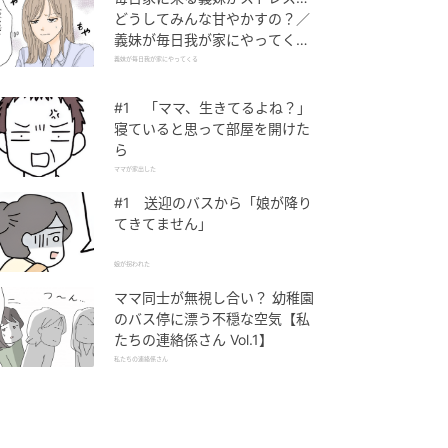
どうしてみんな甘やかすの？／
義妹が毎日我が家にやってくる
（1）【義父母がシンドイんで
義妹が毎日我が家にやってくる
す！ まんが】
#1 「ママ、生きてるよね？」
寝ていると思って部屋を開けた
ら
ママが家出した
#1 送迎のバスから「娘が降り
てきてません」
娘が拐われた
ママ同士が無視し合い？ 幼稚園
のバス停に漂う不穏な空気【私
たちの連絡係さん Vol.1】
私たちの連絡係さん