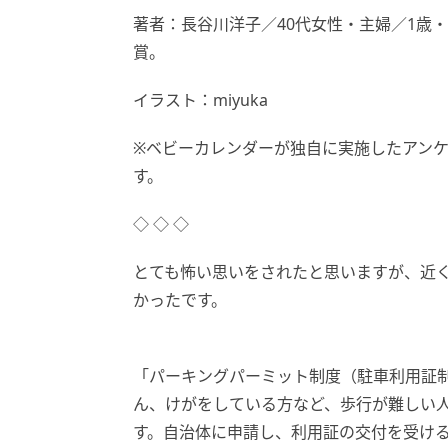
著者：長谷川洋子／40代女性・主婦／1歳
賞。
イラスト：miyuka
※ベビーカレンダーが独自に実施したアン
す。
◇ ◇ ◇
とても怖い思いをされたと思いますが、近
かったです。
「パーキングパーミット制度（駐車利用証
ん、けがをしている方など、歩行が難しい
す。自治体に申請し、利用証の交付を受け