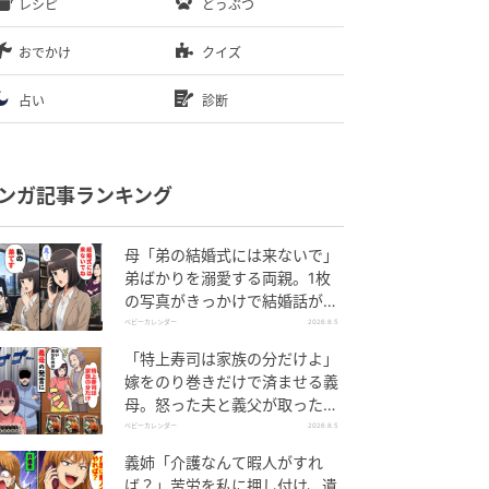
レシピ
どうぶつ
おでかけ
クイズ
占い
診断
ンガ記事ランキング
母「弟の結婚式には来ないで」
弟ばかりを溺愛する両親。1枚
の写真がきっかけで結婚話がな
くなったワケ
ベビーカレンダー
2026.8.5
「特上寿司は家族の分だけよ」
嫁をのり巻きだけで済ませる義
母。怒った夫と義父が取った行
動とは
ベビーカレンダー
2026.8.5
義姉「介護なんて暇人がすれ
ば？」苦労を私に押し付け、遺