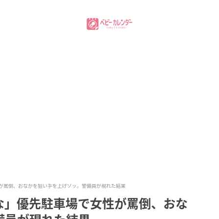
が罵倒、おなかを狙い手を上げゾッ。警備員が現れた結果
な」優先駐車場で女性が罵倒、おな