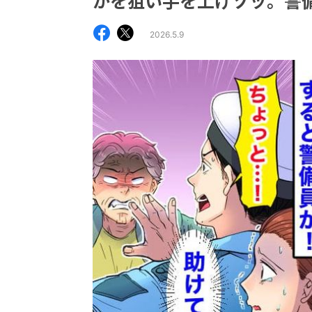
かを狙い手を上げゾッ。警
2026.5.9