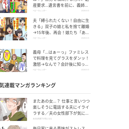
産要求…遺言書を前に、義姉が
顔面蒼白のワケ
ベビーカレンダー
2026.8.5
夫「縛られたくない！自由に生
きる」双子の娘と私を捨て離婚
→15年後、再会！娘たち「あん
た誰？」論破された元夫は
ベビーカレンダー
2026.8.5
義母「…はぁーっ」ファミレス
で料理を見てグラスをダンッ！
激怒→なんで？会計後に知った
暗黙のルール
ベビーカレンダー
2026.8.5
気連載マンガランキング
またあの女…？ 仕事と言いつつ
楽しそうに電話する夫にイライ
ラする／夫の女性部下が気にな
る（1）【夫婦の危機 まんが】
夫の女性部下が気になる
毎日家に来る義妹がストレス…