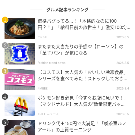
グルメ記事ランキング
価格バグってる…！「本格的なのに100
もぐナビニュース
円？！」「給料日前の救世主！」激安100均
グルメ
michill
2026.8.5
クッキー生地を巻き込んだデニッシュに、バター入り
またまた大当たりの予感♡【ローソン】の
シュガーマーガリンをトッピングして焼き上げまし
「菓子パン」が気になる
た。 カロリー：474kcal
fashion trend news
2026.8.5
【コスモス】大人気の「おいしい冷凍食品」
リョーユーパン 芋と栗の2色パン 袋1個
シリーズを食べてみた！ストックしておきた
くなる美味しさ
4MEEE
2026.8.4
ポケモン好き必見「今すぐお店に急いで！」
【マクドナルド】大人気の“数量限定バッ
グ”、諦めないで！今ならまだ買えるか
TRILL ニュース
2026.8.5
も…！？
ドリンク代＋150円で大満足！「喫茶室ルノ
アール」の上質モーニング