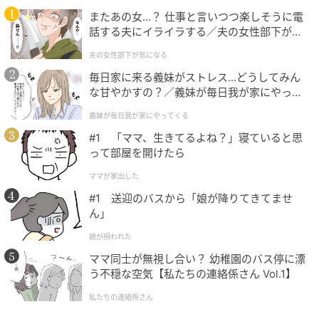
またあの女…？ 仕事と言いつつ楽しそうに電
北海道バターと北海道牛乳を使用した生地を蒸し上
話する夫にイライラする／夫の女性部下が気
げ、溶かしバターで仕上げました。 カロリー：
になる（1）【夫婦の危機 まんが】
夫の女性部下が気になる
259kcal
毎日家に来る義妹がストレス…どうしてみん
な甘やかすの？／義妹が毎日我が家にやって
リョーユーパン ザクザクシュガークッキーデ
くる（1）【義父母がシンドイんです！ まん
義妹が毎日我が家にやってくる
が】
ニッシュ 袋1個
#1 「ママ、生きてるよね？」寝ていると思
って部屋を開けたら
ママが家出した
#1 送迎のバスから「娘が降りてきてませ
ん」
娘が拐われた
ママ同士が無視し合い？ 幼稚園のバス停に漂
う不穏な空気【私たちの連絡係さん Vol.1】
私たちの連絡係さん