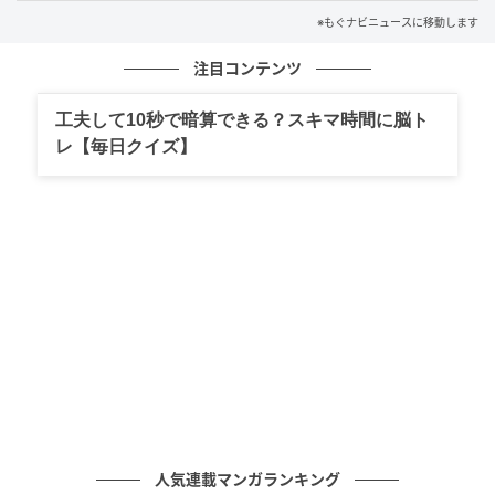
※もぐナビニュースに移動します
リョーユーパン 北海道バター蒸しケーキ 袋1
注目コンテンツ
個
工夫して10秒で暗算できる？スキマ時間に脳ト
レ【毎日クイズ】
人気連載マンガランキング
もぐナビニュース