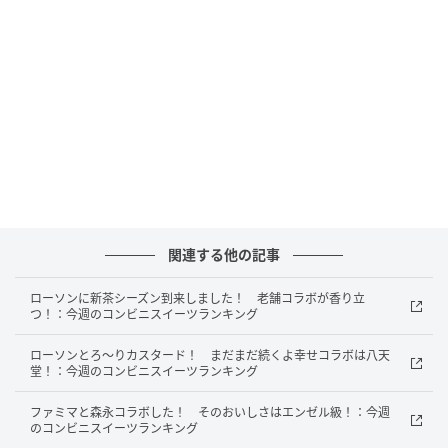
リョーユーパン チーズあんぱん 袋1個
関連する他の記事
ローソンに新茶シーズン到来しました！ 老舗コラボが香り立
つ！：今週のコンビニスイーツランキング
ローソンとろ～りカスタード！ まだまだ続くよ幸せコラボは八天
もぐナビニュース
堂！：今週のコンビニスイーツランキング
クリームチーズ入りフィリングと粒あんを包み、焼き
ファミマと森永コラボした！ そのおいしさはエンゼル級！：今週
のコンビニスイーツランキング
上げました。 カロリー：262kcal