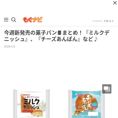
今週新発売の菓子パン🍫まとめ！『ミルクデ
ニッシュ』、『チーズあんぱん』など♪
2026.5.9