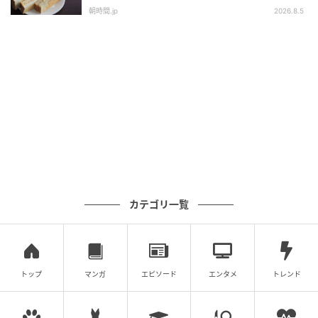
朝時間.jp
2026.8.5
もぐナビニュース
安納芋餡と渋皮マロン餡を包み込み、焼き上げまし
た。 カロリー：320kcal
気になる菓子パンの商品は見つかりましたか？
カテゴリ一覧
元記事で読む
次の記事
トップ
マンガ
エピソード
エンタメ
トレンド
今週新発売の菓子パン🍫まとめ！『らくのう
牛乳ホイップサンド』、『モンブランホイッ