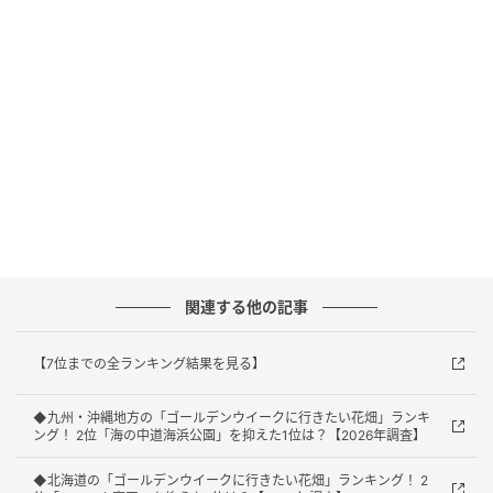
回答者コメント
「藤の花が有名で、ライトアップされた幻想的な雰囲
気を一度見てみたいから」（30代女性／石川県）
「世界的に有名な『大藤』がGWにちょうど満開を迎
え、幻想的な美しさを楽しめるから」（40代女性／鹿
児島県）
関連する他の記事
「夜になるとライトアップされ花・光・水・香りが織
【7位までの全ランキング結果を見る】
りなす美しい世界を見る事ができるから」（40代女性
／兵庫県）
◆九州・沖縄地方の「ゴールデンウイークに行きたい花畑」ランキ
ング！ 2位「海の中道海浜公園」を抑えた1位は？【2026年調査】
◆北海道の「ゴールデンウイークに行きたい花畑」ランキング！ 2