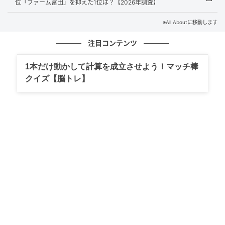
位「ファーム富田」を抑えた1位は？【2026年調査】
1位：国営ひたち海浜公園／96票
※All Aboutに移動します
注目コンテンツ
圧倒的な得票数で1位に輝いたのは、茨城県ひたちなか
市の「国営ひたち海浜公園」でした。春の代名詞とも
1本だけ動かして計算を成立させよう！マッチ棒
言える「みはらしの丘」を青一色に染め上げるネモフ
クイズ【脳トレ】
ィラは、一生に一度は見たい絶景として高い人気を誇
ります。同時期には色とりどりのチューリップも咲き
誇り、海風を感じながら広大な花畑を散策できるのが
大きな魅力です。
回答者コメント
「ネモフィラの絶景が有名で、ゴールデンウィークの
見頃と重なることが多く、一面の青い景色を実際に見