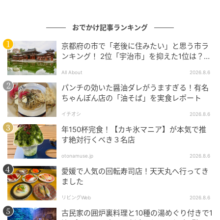
【岡山県】「穴場的良さがある」湯郷温泉の
魅力とは？ 約1200年の歴史誇る「美人の湯」
おでかけ記事ランキング
や街歩きも
京都府の市で「老後に住みたい」と思う市ラ
の記事をもっとみる
ンキング！ 2位「宇治市」を抑えた1位は？
【2026年調査】
All About
2026.8.6
パンチの効いた醤油ダレがうますぎる！有名
ちゃんぽん店の「油そば」を実食レポート
イチオシ
2026.8.6
年150杯完食！【カキ氷マニア】が本気で推
す絶対行くべき３名店
otonamuse.jp
2026.8.6
愛媛で人気の回転寿司店！天天丸へ行ってき
ました
リビングWeb
2026.8.6
古民家の囲炉裏料理と10種の湯めぐり付きで1