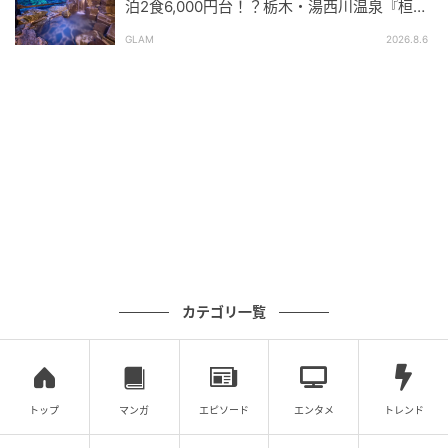
泊2食6,000円台！？栃木・湯西川温泉『桓武
平氏ゆかりの宿 揚羽』で叶う秘境ステイ
GLAM
2026.8.6
カテゴリ一覧
トップ
マンガ
エピソード
エンタメ
トレンド