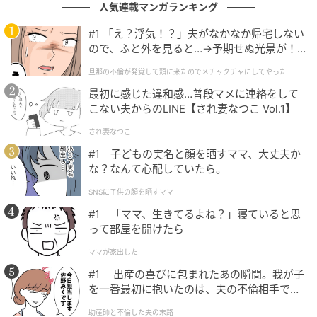
てみたいと思ったためです」（40代女性／愛知県）
人気連載マンガランキング
#1 「え？浮気！？」夫がなかなか帰宅しない
「人生に一度はネモフィラの花畑を見てみたいから」
ので、ふと外を見ると…→予期せぬ光景が！
（30代女性／東京都）
｜旦那の不倫が発覚して頭に来たのでメチャ
旦那の不倫が発覚して頭に来たのでメチャクチャにしてやった
クチャにしてやった
最初に感じた違和感…普段マメに連絡をして
「ネモフィラがたくさん咲いている景色が幻想的で行
こない夫からのLINE【され妻なつこ Vol.1】
きたいから」（30代女性／石川県）
され妻なつこ
#1 子どもの実名と顔を晒すママ、大丈夫か
※回答者からのコメントは原文ママです
な？なんて心配していたら。
※記事内容は執筆時点のものです。最新の内容をご確
SNSに子供の顔を晒すママ
認ください
#1 「ママ、生きてるよね？」寝ていると思
って部屋を開けたら
文：坂上 恵
ママが家出した
元記事で読む
#1 出産の喜びに包まれたあの瞬間。我が子
を一番最初に抱いたのは、夫の不倫相手でし
次の記事
た。
助産師と不倫した夫の末路