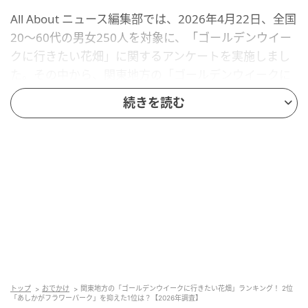
All About ニュース編集部では、2026年4月22日、全国
20〜60代の男女250人を対象に、「ゴールデンウイー
クに行きたい花畑」に関するアンケートを実施しまし
た。その中から、関東地方の「ゴールデンウイークに
行きたい花畑」ランキングの結果をご紹介します。
続きを読む
2位：あしかがフラワーパーク／33票
栃木県足利市にある「あしかがフラワーパーク」が2位
に選ばれました。ゴールデンウイークの時期は、同園
のシンボルである樹齢160年を超える大藤や、白藤、
きばな藤などが見頃を迎えます。夜間にはライトアッ
プも行われ、幻想的な空間が広がります。また、約
5000株以上のツツジが咲き競う様子も圧巻で、まさに
トップ
おでかけ
関東地方の「ゴールデンウイークに行きたい花畑」ランキング！ 2位
「あしかがフラワーパーク」を抑えた1位は？【2026年調査】
百花繚乱の景色を楽しめます。