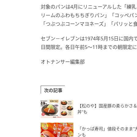
対象のパンは4月にリニューアルした「練
リームのふわもちちぎりパン」「コッペパ
「つぶつぶコーンマヨネーズ」「パリッと
セブン－イレブンは1974年5月15日に国
日間限定。各日午前5～11時までの朝限定
オトナンサー編集部
次の記事
【松のや】国産豚の柔らかさ＆
丼”も
「かっぱ寿司」値段そのまま“
ンも