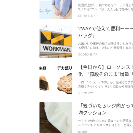
気温が上がり、爽やかさをコーデに足し
てくれる“ブルー”は、大人っぽさもありな
ら、着るだけで体感温度まで下がりそう
COORDiSNAP
爽やかでシャレ感のある夏スタイルを楽
2WAYで使えて便利ーー
バッグ」
お出かけや旅行の機会が増えるこれから
る便利さに加え、収納力や機能性も充実
ェックしてみて！
COORDiSNAP
【今日から】ローソンスト
化 “値段そのまま”増量
「ローソンストア100」が、値段そのま
カ盛りチャレンジ」を5月13日から期間
オトナンサー
「気づいたらレジ向かって
均クッション
セリアで何気なく目に留まったお洒落な
ニクッション ギョウザ』はもちっと弾
遊び心満載のアイテム。110円とは思え
michill