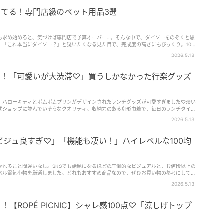
ってる！専門店級のペット用品3選
も求め始めると、気づけば専門店で予算オーバー…。そんな中で、ダイソーをのぞくと思
。「これ本当にダイソー？」と疑いたくなる見た目で、完成度の高さにもびっくり。100
と驚くかもしれません…！
2026.5.13
びた！「可愛いが大渋滞♡」買うしかなかった行楽グッズ
、ハローキティとポムポムプリンがデザインされたランチグッズが可愛すぎました♡淡い
式ショップに並んでいそうなクオリティ。収納力のある舟形巾着で、毎日のランチタイム
見ていきましょう！
2026.5.13
ビジュ良すぎ♡」「機能も凄い！」ハイレベルな100均
かれること間違いなし。SNSでも話題になるほどの圧倒的なビジュアルと、お値段以上の
ベル電気小物を厳選しました。どれもおすすめ商品なので、ぜひお買い物の参考にしてみ
きましょう。
2026.5.13
！【ROPÉ PICNIC】シャレ感100点♡「涼しげトップ