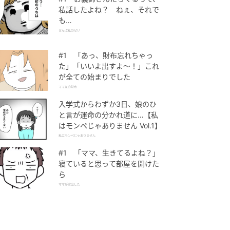
私話したよね？ ねぇ、それで
も…
ぜんぶ私のせい
#1 「あっ、財布忘れちゃっ
た」「いいよ出すよ〜！」これ
が全ての始まりでした
ママ友の財布
入学式からわずか3日、娘のひ
と言が運命の分かれ道に…【私
はモンペじゃありません Vol.1】
私はモンペじゃありません
#1 「ママ、生きてるよね？」
寝ていると思って部屋を開けた
ら
ママが家出した