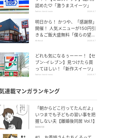
認めた♡「激うまスイーツ」
fashion trend news
2026.8.7
明日から！ かつや、「感謝祭」
開催！ 人気メニューが150円引
き＆ご飯大盛無料「僕らの望ん
だ感謝祭だ」
All About
2026.8.7
どれも気になるぅーーー！【セ
ブン-イレブン】見つけたら買
ってほしい！「新作スイーツ」
fashion trend news
2026.8.7
気連載マンガランキング
「朝からどこ行ってたんだよ」
いつまでも子どもの習い事を把
握しない夫【離婚後同居 Vol.1】
離婚後同居
#1 お義姉さんたちくるって、