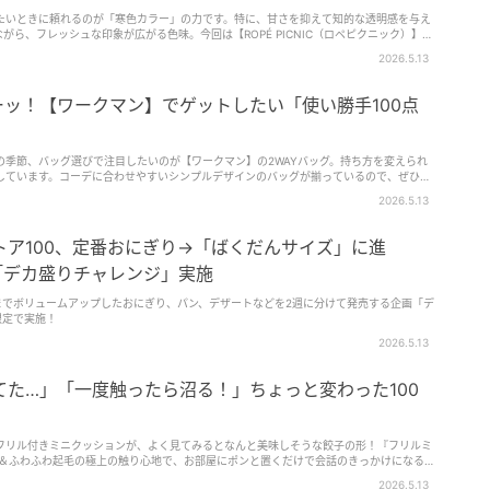
たいときに頼れるのが「寒色カラー」の力です。特に、甘さを抑えて知的な透明感を与え
がら、フレッシュな印象が広がる色味。今回は【ROPÉ PICNIC（ロペピクニック）】か
な「涼しげトップス」にフォーカスしました。清涼感たっぷりのブルーを味方につけて、
2026.5.13
しんでみて。
ーッ！【ワークマン】でゲットしたい「使い勝手100点
の季節、バッグ選びで注目したいのが【ワークマン】の2WAYバッグ。持ち方を変えられ
しています。コーデに合わせやすいシンプルデザインのバッグが揃っているので、ぜひチ
2026.5.13
ア100、定番おにぎり→「ばくだんサイズ」に進
「デカ盛りチャレンジ」実施
までボリュームアップしたおにぎり、パン、デザートなどを2週に分けて発売する企画「デ
限定で実施！
2026.5.13
た…」「一度触ったら沼る！」ちょっと変わった100
フリル付きミニクッションが、よく見てみるとなんと美味しそうな餃子の形！『フリルミ
力＆ふわふわ起毛の極上の触り心地で、お部屋にポンと置くだけで会話のきっかけになる
ない癒し感に感動ですよ◎
2026.5.13