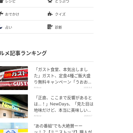
レシピ
どうぶつ
おでかけ
クイズ
占い
診断
ルメ記事ランキング
「ガスト食堂、本気出しまし
た」ガスト、定食4種ご飯大盛
り無料キャンペーン「うおおお
おおうまそう」
All About
2026.8.6
「正直、ここまで反響があると
は…！」NewDays、「見た目は
地味だけど、本当に美味しい」
話題の弁当が再登場
All About
2026.8.7
“あの番組”でも大絶賛ーー
ッ！？【ミニストップ】職人が