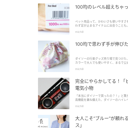
100均のレベル超えちゃ
ペット用品って、かわいさも使いやすさ
わず足が止まるアイテムに出会うことも
均のイメージのまま手に取ると、ちょっ
michill
100均で思わず手が伸
ダイソーの行楽グッズ売り場で見つけた
カラーで大人でも使いやすく、まるで公
が楽しくなること間違いなしです。早速
michill
完全にやらかしてる！「
電気小物
「本当にダイソーで買ったの？！」と驚
高機能を兼ね備えた、ダイソーのハイレ
てくださいね♪さっそくチェックしてい
michill
大人こそ“ブルー”が頼れる
ス」