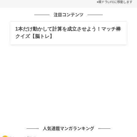
※韓ドラLIFEに移動します
(写真提供=NETFLIX KOREA)
注目コンテンツ
そして最後の選択の瞬間、キム・シアの真価はさらに
1本だけ動かして計算を成立させよう！マッチ棒
際立つ。怒りと諦め、虚無と悲しみが入り混じった“空
クイズ【脳トレ】
っぽの目”は、ヘリョンがなぜ悲劇の始まりにならざる
を得なかったのかを雄弁に物語っていた。説明的な演
技ではなく、見る側に感情の余白を委ねる表現ができ
る点に、女優キム・シアの強さがある。
『キリゴ』においてヘリョンは、物語を動かす鍵であ
ると同時に、作品の感情的な土台を支える存在でもあ
る。その難しい役を揺るぎなく成立させたキム・シア
には、今後さらに大きな注目が集まりそうだ。
協力=BHエンターテインメント
人気連載マンガランキング
元記事で読む