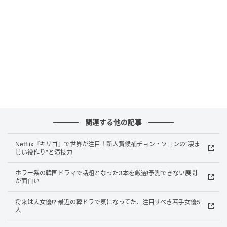
われなかった悲しみ、誰にも届かない絶望が複雑に絡
み合う中で、キム・シアはそのすべてを 과剰ではない
演技で表現した。感情を爆発させることで見せるので
はなく、むしろ削ぎ落とされた表現で痛みをにじませ
る。その抑制が、かえって視聴者の感情を強く揺さぶ
る。
関連する他の記事
Netflix『キリゴ』で世界が注目！新人賞候補チョン・ソヨンの“凄ま
じい役作り”と演技力
ホラー系の韓国ドラマで話題となった3本を厳選!予測できない展開
が面白い
将来は大女優!? 最近の韓ドラで気になってた、注目すべき若手女優5
人