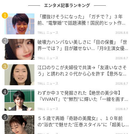
エンタメ記事ランキング
「腰抜けそうになった」「ガチで？」３年
前、“電撃婚”で話題沸騰！国民的ヒット作
『逃げ恥』で異彩放った【国宝級イケメン】
TRILL ニュース
2026.8.6
破壊力ハンパない美しさに「目の保養」「世
界一では？」目が離せない…『月9主演女優
（34歳）』“極上”美ショットがすごい
TRILL ニュース
2026.8.7
江口のりこが夫婦役で共演→「友達いなさそ
う」と誘われ２０代から心を許す【意外な親
友芸人】とは？
TRILL ニュース
2026.8.7
わずか中３で発掘された【絶世の美少年】
『VIVANT』で“鮮烈”に輝いた「一線を画す」
イケメン俳優
TRILL ニュース
2026.8.7
５５歳で再婚『奇跡の美魔女』、１０年前
の“浴衣”で魅せた“圧巻スタイル”に「超美し
い」「うっとり」