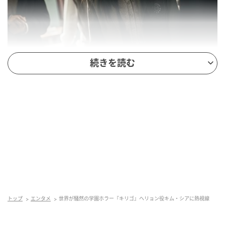
(写真提供=NETFLIX KOREA)
続きを読む
序盤で見せる、年頃の少女らしい明るさやときめきは
自然体で愛らしい。だからこそ、状況が暗転してから
の落差がより痛切に響く。
見知らぬ空間で揺れる視線、どこか落ち着かない表
情、そして信じていたものが壊れていく瞬間の呆然と
したまなざし。感情を大げさに振り回すのではなく、
表情のわずかな陰りや目の奥の変化でヘリョンの内面
を伝えていく演技が光った。
トップ
エンタメ
世界が騒然の学園ホラー『キリゴ』ヘリョン役キム・シアに熱視線
とりわけ胸を打つのは、裏切りによってヘリョンが決
定的に崩れていく場面である。理不尽さへの怒り、救