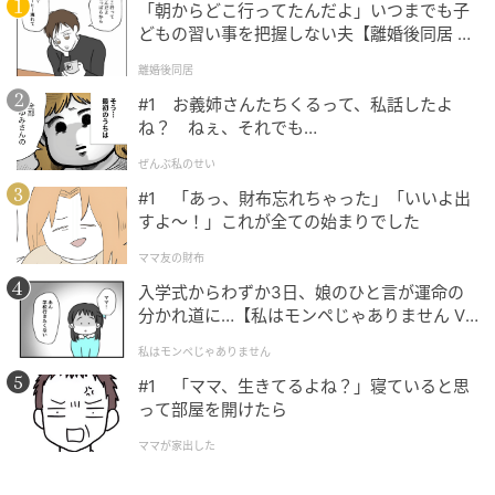
「朝からどこ行ってたんだよ」いつまでも子
どもの習い事を把握しない夫【離婚後同居 Vo
次の記事
l.1】
離婚後同居
『涙の女王』キム・スヒョンに目撃証言。や
#1 お義姉さんたちくるって、私話したよ
つれた近況と今も続く“真実攻防”
ね？ ねぇ、それでも…
ぜんぶ私のせい
の記事をもっとみる
#1 「あっ、財布忘れちゃった」「いいよ出
すよ〜！」これが全ての始まりでした
ママ友の財布
入学式からわずか3日、娘のひと言が運命の
分かれ道に…【私はモンペじゃありません Vo
l.1】
私はモンペじゃありません
#1 「ママ、生きてるよね？」寝ていると思
って部屋を開けたら
ママが家出した