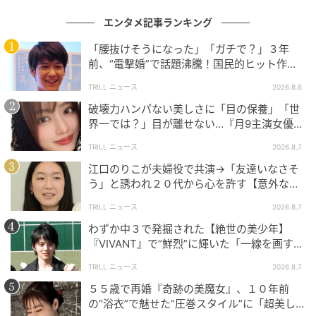
エンタメ記事ランキング
「腰抜けそうになった」「ガチで？」３年
前、“電撃婚”で話題沸騰！国民的ヒット作
『逃げ恥』で異彩放った【国宝級イケメン】
TRILL ニュース
2026.8.6
破壊力ハンパない美しさに「目の保養」「世
界一では？」目が離せない…『月9主演女優
（34歳）』“極上”美ショットがすごい
TRILL ニュース
2026.8.7
江口のりこが夫婦役で共演→「友達いなさそ
う」と誘われ２０代から心を許す【意外な親
友芸人】とは？
TRILL ニュース
2026.8.7
わずか中３で発掘された【絶世の美少年】
『VIVANT』で“鮮烈”に輝いた「一線を画す」
イケメン俳優
TRILL ニュース
2026.8.7
５５歳で再婚『奇跡の美魔女』、１０年前
の“浴衣”で魅せた“圧巻スタイル”に「超美し