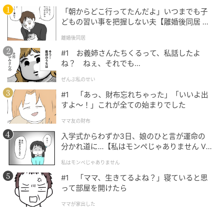
面が、ファンとの距離をさらに縮めている。
「朝からどこ行ってたんだよ」いつまでも子
どもの習い事を把握しない夫【離婚後同居 Vo
（記事提供=OSEN）
l.1】
離婚後同居
#1 お義姉さんたちくるって、私話したよ
元記事で読む
ね？ ねぇ、それでも…
次の記事
ぜんぶ私のせい
#1 「あっ、財布忘れちゃった」「いいよ出
IU×ビョン・ウソク、契約結婚流出で波乱
すよ〜！」これが全ての始まりでした
『21世紀の大君夫人』自己最高記録
ママ友の財布
入学式からわずか3日、娘のひと言が運命の
の記事をもっとみる
分かれ道に…【私はモンペじゃありません Vo
l.1】
私はモンペじゃありません
#1 「ママ、生きてるよね？」寝ていると思
って部屋を開けたら
ママが家出した