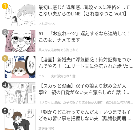
最初に感じた違和感…普段マメに連絡をして
こない夫からのLINE【され妻なつこ Vol.1】
され妻なつこ
#1 「お疲れ〜♡」遅刻するなら連絡して！
この女、ナメてます
美人な友達は何でも許される
【漫画】新婚夫に浮気疑惑！絶対証拠をつか
2.肌より0.5トーンあげた色に
んでやる！【エリート夫に浮気された話 Vol.
3：1で混ぜたコンシーラーの色合わせの最終目安は、
1】
エリート夫に浮気された話
肌より0.5トーンあげた色。シミの濃い部分を自然とぼ
かすことができます。
【スカッと漫画】双子の娘より飲み会が大
事!? 親の自覚がない夫を懲らしめた話【第1
話】
【スカッと漫画】双子の娘より飲み会が大事!? 親の自覚がない夫を
懲らしめた話
「朝からどこ行ってたんだよ」いつまでも子
どもの習い事を把握しない夫【離婚後同居 Vo
l.1】
離婚後同居