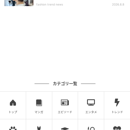
ブ」
fashion trend news
2026.8.8
カテゴリ一覧
＼スティックタイプのパフは上からたたいて／
スティックタイプのパフは、垂直に優しくポンポンと
タップしてなじませます。スワイプしたり、強く押す
とのせたコンシーラーが取れてしまいます。
トップ
マンガ
エピソード
エンタメ
トレンド
教えてくれたのは...