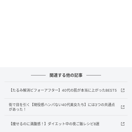
あり、水なしどちらでも使用可能。摑み方で形状も変
化。ロージーローザ 3Dスポンジ WET ＆ DRY
￥418（）気になるところにピンポイントで使用でき
る優れ物。フジコ ポアレス パフ ￥1,078（）
▶︎How to
関連する他の記事
【たるみ解消ビフォーアフター】40代の肌が本当に上がったBEST5
街で目を引く【現役感ハンパない40代美女たち】には3つの共通点
があった！
【痩せるのに満腹感！】ダイエット中の夜ご飯レシピ8選