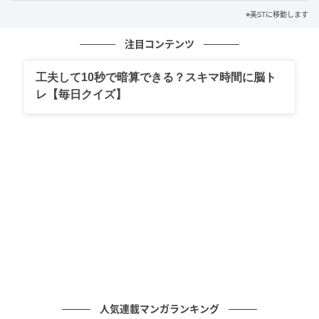
※美STに移動します
注目コンテンツ
工夫して10秒で暗算できる？スキマ時間に脳ト
レ【毎日クイズ】
1.オレンジ3：ベージュ1を手の甲で混ぜる
オレンジとベージュが入ったパレットコンシーラーを
選び、スポンジの先端でオレンジ3：ベージュ1で混ぜ
ます。ベージュはパレットに複数ある場合、自分の肌
色に合わせて選んで。
人気連載マンガランキング