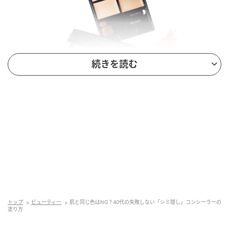
続きを読む
上から、異なる色と質感を4色揃えた万能パレット。ト
ーンパーフェクティング パレット 01 ￥5,170（）肌の
上でとろけるようになじむ、しっとりテクスチャーが
トップ
ビューティー
肌と同じ色はNG？40代の失敗しない「シミ隠し」コンシーラーの
塗り方
特徴。ブライト コンシーラー パレット ￥3,300（）水