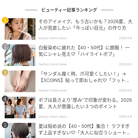
ビューティー記事ランキング
そのアイメイク、もう古いかも？2026夏、大
人が見直したい「今っぽい目元」の作り方
beauty news tokyo
2026.8.8
白髪染めに疲れた【40・50代】に朗報！ 一
気にシャレ見え♡「ハイライトボブ」
fashion trend news
2026.8.8
「サンダル履く時、爪可愛くしたい！」→
【3COINS】貼って即おしゃれ♡「フット用
ネイルチップ」
fashion trend news
2026.8.8
＼濡れたスポンジで／
ボブは長さより“厚み”で印象が変わる。2026
スポンジの中心まで水を吸わせた後、力いっぱい絞
夏、大人が意識したい３つのポイント
り、ペーパーで包んでさらに絞りきります。スポンジ
beauty news tokyo
2026.8.8
がほんの少し水を含んだ状態にします。
夏は短め派の【40・50代】集合！ ラフすぎ
ず上品すぎない♡「大人に似合うショートボ