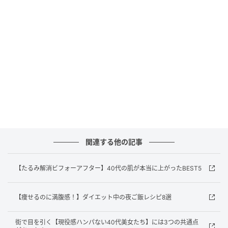
【1】肌ケア効果とコンシーラーのメイク効果を兼ねる
目元用美容液。ヒアルロン酸やカフェイン、ナイアシ
ンアミド配合。ニュクス メルベイヤンス アイライター
セラム 12ml ￥6,380（）
【2】ナイアシンアミド×パンテノール配合。バリア機
能の低下した敏感な目元の複合的な悩みにも。薬用 リ
関連する他の記事
ンクルホワイトニングクリアクリーム［医薬部外品］
30g ￥6,380 ※5/1発売（）
【たるみ解消ビフォーアフター】40代の肌が本当に上がったBEST5
【3】シリーズ共通成分に加え、カフェインを含む複合
成分を配合。繊細な皮膚を包み込むように浸透しスッ
【痩せるのに満腹感！】ダイエット中の夜ご飯レシピ8選
キリした目元へ。ピュアショット アイクリーム 15ml
街で目を引く【現役感ハンパない40代美女たち】には3つの共通点
￥12,980（）