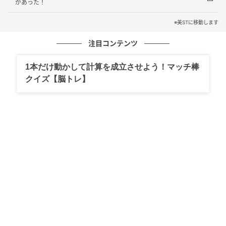
があった！
皮膚が薄く動きの激しい目周りは、シワやくすみ、ク
※美STに移動します
マなど複数の悩みが集中する部位。原因を一つずつ特
注目コンテンツ
定して対処するより、全体の明るさを引き上げるブラ
イトニングケアが効果実感を得やすいでしょう。シワ
1本だけ動かして計算を成立させよう！マッチ棒
ならナイアシンアミド、赤みには抗炎症成分、黄ぐす
クイズ【脳トレ】
みには血行促進成分を選ぶのも一手です。（次田さ
ん）
教えてくれたのは...