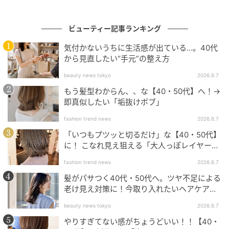
ST」は16年以上にわたり、40代＆50代女性の美容とラ
イフスタイルを追求してきた月刊美容誌です。
ビューティー記事ランキング
『美ST』2026年5月号掲載
気付かないうちに生活感が出ている…。40代
から見直したい“手元”の整え方
撮影／池田 敦（CASK）〈静物〉、渡邉明日香（A-1）
beauty news tokyo
2026.8.7
〈人物〉 取材／大山真理子、岩丸ケリー（美STリュク
もう髪型わからん、、な【40・50代】へ！→
ス関連） 編集／石原晶子、𠮷田 梓 再構成／
即真似したい「垢抜けボブ」
Bravoworks,Inc.
fashion trend news
2026.8.7
「いつもプツッと切るだけ」な【40・50代】
元記事で読む
に！ こなれ見え狙える「大人っぽレイヤーヘ
ア」
次の記事
fashion trend news
2026.8.7
髪がパサつく40代・50代へ。ツヤ不足による
【美ST三姉妹が厳選】2本目は当たり前！使っ
老け見え対策に！今取り入れたいヘアケア名
て良かった「自腹買い美白名品」
品３選
beauty news tokyo
2026.8.7
やりすぎてない感がちょうどいい！！【40・
の記事をもっとみる