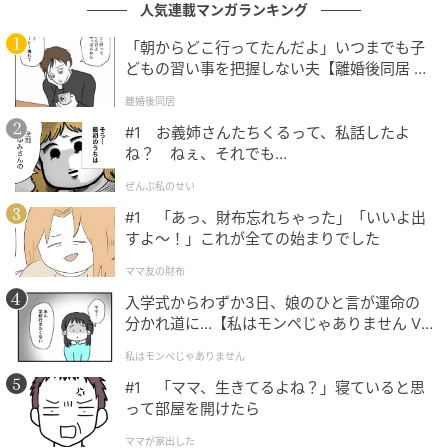
人気連載マンガランキング
「朝からどこ行ってたんだよ」いつまでも子
どもの習い事を把握しない夫【離婚後同居 Vo
l.1】
離婚後同居
#1 お義姉さんたちくるって、私話したよ
ね？ ねぇ、それでも…
ぜんぶ私のせい
#1 「あっ、財布忘れちゃった」「いいよ出
すよ〜！」これが全ての始まりでした
次田哲也さん（スキンケア・サイエンスコミュニケーター）
ママ友の財布
入学式からわずか3日、娘のひと言が運命の
スキンケア・サイエンスコミュニケーター。博士（工
分かれ道に…【私はモンペじゃありません Vo
学）。30年以上にわたり、大手化粧品メーカーにてコ
l.1】
私はモンペじゃありません
スメや肌計測機器などの研究開発に従事。独立後は講
#1 「ママ、生きてるよね？」寝ていると思
演や取材を通じ、正しい美容知識を啓発する。
って部屋を開けたら
本記事は、美ST編集部が取材・編集しました。「美
ママが家出した