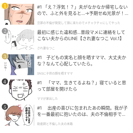
常にハイテンションな主人公チェニは、いつも反抗的
#1 「え？浮気！？」夫がなかなか帰宅しない
で誰にも縛られない行動で問題ばかり起こしている。
ので、ふと外を見ると…→予期せぬ光景が！
｜旦那の不倫が発覚して頭に来たのでメチャ
その自由奔放な性格を表すかのように、彼女が手にし
旦那の不倫が発覚して頭に来たのでメチャクチャにしてやった
クチャにしてやった
た超能力は“瞬間移動の能力”。慣れない力によって次々
最初に感じた違和感…普段マメに連絡をして
に場所を移動してしまい、自分の力に驚く。
こない夫からのLINE【され妻なつこ Vol.1】
され妻なつこ
そんなチェニに翻弄されるウンジョンは、町で起こっ
#1 子どもの実名と顔を晒すママ、大丈夫か
た失踪事件の裏側に疑念を抱き、調査を進める特命公
な？なんて心配していたら。
務員。彼は“物を宙に浮かせて操る”という超能力を自
在に使いこなしており、チェニらから師匠と呼ばれる
SNSに子供の顔を晒すママ
一面も持つ。
#1 「ママ、生きてるよね？」寝ていると思
って部屋を開けたら
2人と行動を共にすることになるのが、町の住民ソン・
ママが家出した
ギョンフン（チェ・デフン）。彼は“足が地面に張り付
#1 出産の喜びに包まれたあの瞬間。我が子
き離れない”という能力に気づくが、自身で制御できな
を一番最初に抱いたのは、夫の不倫相手でし
いため、床や壁から身動きが取れなくなってしまうと
た。
助産師と不倫した夫の末路
いう情けない場面も描かれる。