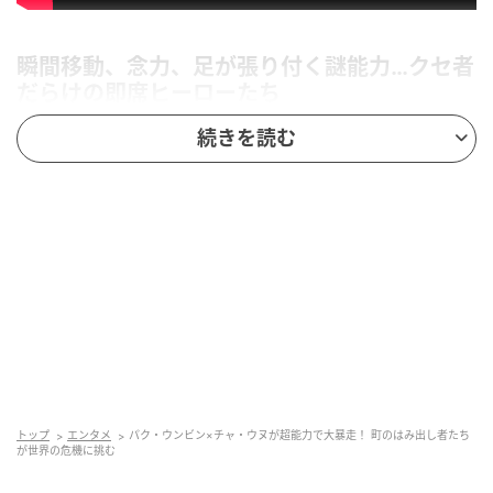
瞬間移動、念力、足が張り付く謎能力…クセ者
だらけの即席ヒーローたち
続きを読む
町のはみ出し者たちが突然“超能力”を得て大混乱!? パ
ク・ウンビンとチャ・ウヌの初共演で話題のNetflixシ
リーズ『ワンダーフールズ』より、ドタバタコメディ
アクション全開の本予告とキーアートが解禁された。
本作は、社会に不安が立ち込める20世紀の終わりを舞
台に、ひょんなことから超能力を手に入れた町の住民
たちが大騒動を繰り広げ
ながら、平和を脅かす悪と対峙するコメディ×アクショ
ン×アドベンチャー。
トップ
エンタメ
パク・ウンビン×チャ・ウヌが超能力で大暴走！ 町のはみ出し者たち
が世界の危機に挑む
キャストは、『ウ・ヨンウ弁護士は天才肌』『無人島