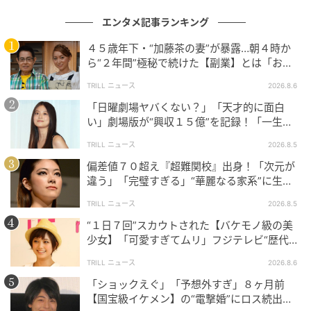
そして最後はカン・ロビン（イム・ソンジェ）。彼
エンタメ記事ランキング
は“投げた缶が壁を貫通するほどの力”を手に入れる
４５歳年下・“加藤茶の妻”が暴露…朝４時か
が、当の本人は目の前の壁に穴が開いてしまい、呆然
ら“２年間”極秘で続けた【副業】とは「お金
としている。
を稼ぐのって大変」
TRILL ニュース
2026.8.6
「日曜劇場ヤバくない？」「天才的に面白
彼らが大騒動を繰り広げる中、町には頻発する失踪事
い」劇場版が“興収１５億”を記録！「一生言
件を裏で操る悪の集団が現れる。怪しげな施設で人々
い続ける」放送後も続く“切望の声”
の熱狂をあおる謎の男や、暗闇で超能力を操る悪党た
TRILL ニュース
2026.8.5
ち。チェニをはじめとする町のクセ者4人は、平和のた
偏差値７０超え『超難関校』出身！「次元が
違う」「完璧すぎる」“華麗なる家系”に生ま
めに半ばなし崩し的に立ち向かうことになる。果たし
れた【規格外の逸材】
て、彼らと町の運命は!?
TRILL ニュース
2026.8.5
“１日７回”スカウトされた【バケモノ級の美
Netflixシリーズ『ワンダーフールズ』は、2026年5月
少女】「可愛すぎてムリ」フジテレビ“歴代N
15日より世界独占配信。
o.1作”で輝いた『美人女優』
TRILL ニュース
2026.8.6
「ショックえぐ」「予想外すぎ」８ヶ月前
元記事で読む
【国宝級イケメン】の“電撃婚”にロス続出！