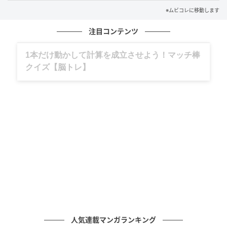
なチームワークを感じさせるキーアートが解禁され
※ムビコレに移動します
た。
注目コンテンツ
ミレニアムへの不安が渦巻き、世界の終末の噂が広ま
グルメ、ギャグ、子育て、旅行記……全部、読
る1999年。自由人なチェニは、死んでしまうかもしれ
めます。
ない状況でも落ち込むどころか、世界の終末を目撃す
るまでは生きていたいと不満を爆発させていた。しか
しある日、予期せぬ出来事で突然超能力を手に入れて
しまう。
そんな時、町では謎めいた連続失踪事件が発生。事件
を調査するウンジョンをはじめ、同じく超能力を手に
した町の住民たちと共に、大騒動へと巻き込まれてい
く。解禁された映像では、チェニをはじめ、町のはみ
出し者たちが思いがけず超能力を手にし、四苦八苦す
る姿が映し出されている。
人気連載マンガランキング