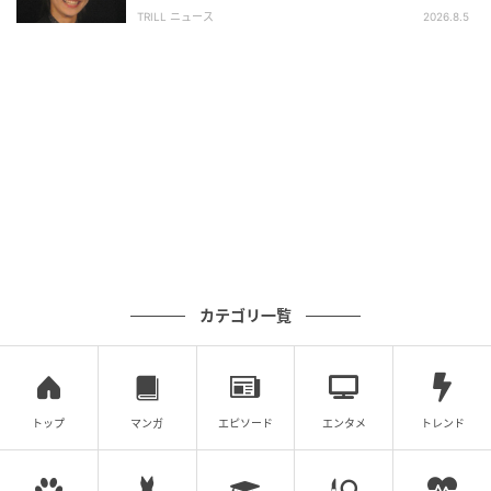
興収“９５億超え”シリーズで輝いた逸材
次の記事
TRILL ニュース
2026.8.5
山下智久、英語で海外不動産詐欺師に挑む！
『正直不動産』シリーズ初のアメリカ進出
で“正直営業”が世界へ
の記事をもっとみる
カテゴリ一覧
トップ
マンガ
エピソード
エンタメ
トレンド