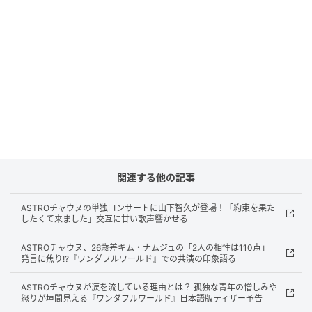
のディーバ』のパク・ウンビン、そしてグループ活動
を行うかたわら、『私のIDはカンナム美人』『女神降
臨』など俳優としても活躍するチャ・ウヌが初共演。
加えて、『おつかれさま』のチェ・デフン、『ウ・ヨ
ンウ弁護士は天才肌』のイム・ソンジェ、キム・ヘス
クほか、実力派キャストが集結している。
製作陣には『ウ・ヨンウ弁護士は天才肌』でパク・ウ
ンビンとタッグを組み、一大ブームを巻き起こした
ユ・インシク監督をはじめ、韓国で観客動員1600万
関連する他の記事
人、歴代興行収入No.1の大ヒットを記録した『エクス
トリーム・ジョブ』（19年）のホ・ダジュンが脚本と
ASTROチャウヌの単独コンサートに山下智久が登場！「約束を果た
して参加している。
したくて来ました」交互に甘い歌声響かせる
ASTROチャウヌ、26歳差キム・ナムジュの「2人の相性は110点」
このたび、自由奔放すぎる主人公ウン・チェニ（パ
発言に焦り!?『ワンダフルワールド』での共演の印象語る
ク・ウンビン）や、堅物なイ・ウンジョン（チャ・ウ
ASTROチャウヌが涙を流している理由とは？ 孤独な青年の憎しみや
ヌ）など、クセの強い町の住民たちが慣れない超能力
怒りが垣間見える『ワンダフルワールド』日本語版ティザー予告
に大混乱する様子を映した本予告と、彼らのちぐはぐ