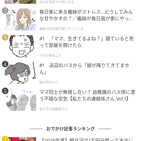
もよいというところも興奮した。
夫の女性部下が気になる
毎日家に来る義妹がストレス…どうしてみん
それからしばらく、わたしはパンナコッタが好きなん
な甘やかすの？／義妹が毎日我が家にやって
だと思いながら暮らしている。検索してみると、大き
くる（1）【義父母がシンドイんです！ まん
義妹が毎日我が家にやってくる
が】
な器で作るパンナコッタのレシピも結構多い。それな
#1 「ママ、生きてるよね？」寝ていると思
らばもっと大きなスプーンで頰張るのだって夢じゃな
って部屋を開けたら
い。自分でも作ってみようかしらと思い立ち、生クリ
ママが家出した
ームとグラニュー糖と安くなっていたちいさないちご
#1 送迎のバスから「娘が降りてきてませ
を買っておいた。
ん」
いつでもパンナコッタを作れるぞと思いながら締め切
娘が拐われた
りに追われて夕飯すら満足に作れない日々が続いてし
ママ同士が無視し合い？ 幼稚園のバス停に漂
まい、ついに生クリームの賞味期限に間に合わず、ク
う不穏な空気【私たちの連絡係さん Vol.1】
リームパスタになってしまったが、いつでもパンナコ
私たちの連絡係さん
ッタを作れると思っておきたいから、また生クリーム
を買おうと思う。
おでかけ記事ランキング
【2026年夏】軽井沢で1万円分買って本当に