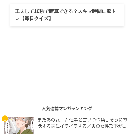
一口食べて、無言で鼻の穴を膨らませた。おいしい、
工夫して10秒で暗算できる？スキマ時間に脳ト
こんなにおいしい食べ物ってあったんだっけ。とても
レ【毎日クイズ】
柔らかく作られていて、あっという間に舌の上でとろ
けてしまう。味わいもプリンよりもっとシンプルで去
り際がよい。甘すぎるものは苦手だけれど、わたしは
そもそも生クリームが好きなのだ。ああ、パンナコッ
タ。ぱんなこった。声に出したくなるリズムで、しか
もちょっとだけ怒っているような、一筋縄ではいかな
そうなその名前も好きだ。わたしは夢中で食べた。
パンナコッタを食べられる機会って、考えてみるとそ
う多くない。ランチセットのデザートで二匙（ふたさ
じ）くらいのちいさなものをいただくことのほうが多
人気連載マンガランキング
いような気がする。目の前のちいさめのマグカップく
らいの大きさの器にぱんぱんにはいったパンナコッタ
またあの女…？ 仕事と言いつつ楽しそうに電
を、自分の好きなだけぐわりと掬（すく）って食べて
話する夫にイライラする／夫の女性部下が気
になる（1）【夫婦の危機 まんが】