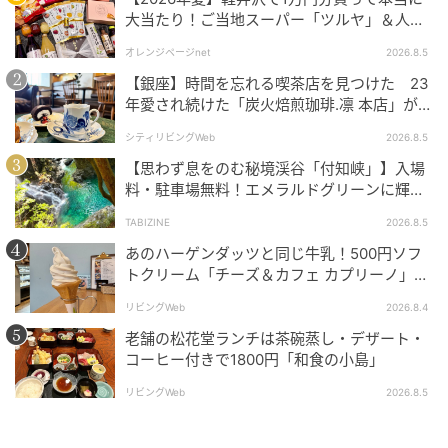
大当たり！ご当地スーパー「ツルヤ」＆人気
店のお土産ベスト5【夏のお出かけ】
オレンジページnet
2026.8.5
【銀座】時間を忘れる喫茶店を見つけた 23
年愛され続けた「炭火焙煎珈琲.凛 本店」がも
っと通いたくなる場所に
シティリビングWeb
2026.8.5
【思わず息をのむ秘境渓谷「付知峡」】入場
料・駐車場無料！エメラルドグリーンに輝く
水面はまるで絵画のよう｜岐阜県中津川市
TABIZINE
2026.8.5
あのハーゲンダッツと同じ牛乳！500円ソフ
トクリーム「チーズ＆カフェ カプリーノ」
【すすきの】
リビングWeb
2026.8.4
老舗の松花堂ランチは茶碗蒸し・デザート・
コーヒー付きで1800円「和食の小島」
リビングWeb
2026.8.5