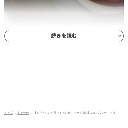
続きを読む
オレンジページnet
見るとケースの中でふるふると冷えていて雪のように
白い。あらまあ。しかも真っ赤でフレッシュないちご
のソースがかかっている。あらあらまあまあ。すみま
せん、パンナコッタとコーヒーをください。コーヒー
よりも先に頼んでしまうくらい好きなのに、いま目の
前にするまでわたしは自分がパンナコッタを好きだと
いうことを忘れていたような気がしてちょっぴり後ろ
トップ
おでかけ
【くどうれいん書き下ろし食エッセイ連載】vol.3 パンナコッタ
めたい。