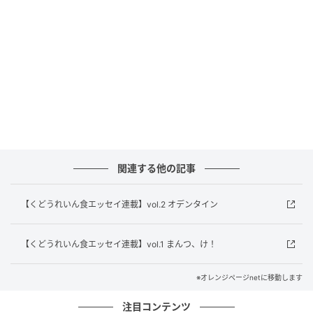
しかし、好きなのに好きなことを思い出せずにいる食
べ物って、結構あるような気がする。甘いものだと、
わたしの中ではババロアやエクレアもそういう種類。
パンナコッタあるよと言われたらこんなに興奮するの
に、何か甘いものを食べようと思ったときに真っ先に
「パンナコッタの舌」になることはあまりない。真っ
先には思い出してもらえないのにみんなに愛されてい
る食べ物は、絶対にほかにもたくさんあると思う。え
えと、でも、だから、いますぐには思い出せないけれ
関連する他の記事
ど。
店内で食べます、と伝えると、いちごソースの上にさ
【くどうれいん食エッセイ連載】vol.2 オデンタイン
らにゆるく泡立てた生クリームが張られ、とてもかわ
いく飾られて出てきたのでわたしはもうめろめろにな
【くどうれいん食エッセイ連載】vol.1 まんつ、け！
った。スプーンを差し込むと、柔らかいパンナコッタ
がてゅるんと持ち上がり、いちごソースと生クリーム
※オレンジページnetに移動します
がとろりとついてくる。
注目コンテンツ