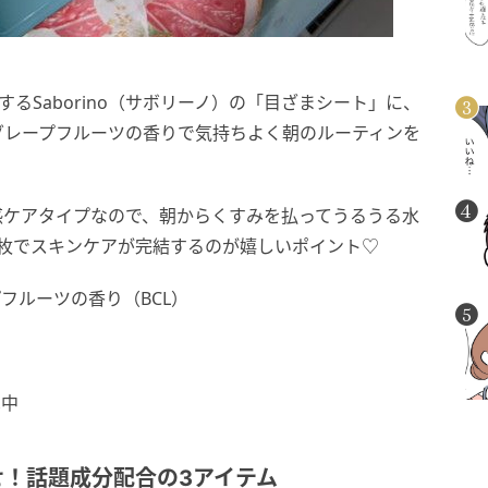
るSaborino（サボリーノ）の「目ざまシート」に、
チグレープフルーツの香りで気持ちよく朝のルーティンを
明感ケアタイプなので、朝からくすみを払ってうるうる水
1枚でスキンケアが完結するのが嬉しいポイント♡
ープフルーツの香り（BCL）
売中
！話題成分配合の3アイテム