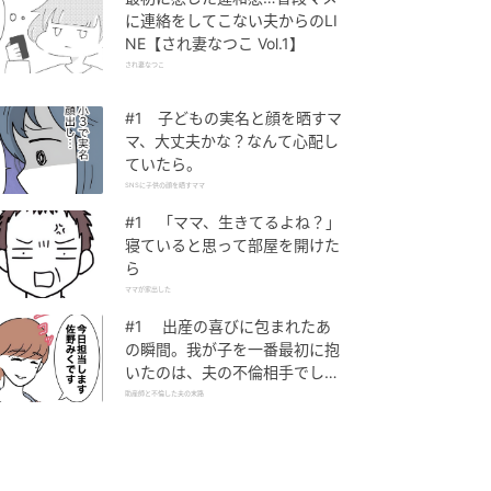
に連絡をしてこない夫からのLI
NE【され妻なつこ Vol.1】
され妻なつこ
#1 子どもの実名と顔を晒すマ
マ、大丈夫かな？なんて心配し
ていたら。
SNSに子供の顔を晒すママ
#1 「ママ、生きてるよね？」
寝ていると思って部屋を開けた
ら
ママが家出した
#1 出産の喜びに包まれたあ
の瞬間。我が子を一番最初に抱
いたのは、夫の不倫相手でし
た。
助産師と不倫した夫の末路