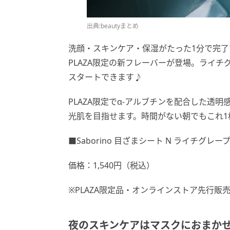
出典:beautyまとめ
洗顔・スキンケア・保湿がたった1分で完了す
PLAZA限定の新フレーバーが登場。ライ
スタートできます♪
PLAZA限定でα-アルブチンを配合した透
光肌を目指せます。時間がない朝でもこれ
■Saborino 目ざまシート N ライチグレ
価格：1,540円（税込）
※PLAZA限定品・オンラインストア先行販
夜のスキンケアはマスクにおまかせ