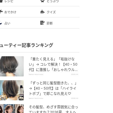
レシピ
どうぶつ
おでかけ
クイズ
占い
診断
ューティー記事ランキング
「重たく見える」「垢抜けな
い」→ コレで解決！【40・50
代】に激推し「おしゃれウル
フ」
fashion trend news
2026.8.6
「ずっと同じ髪型飽きた、、」
→【40・50代】は「ハイライ
トボブ」で即こなれ見え♡
fashion trend news
2026.8.6
その髪型、めざす雰囲気に合っ
ていますか？2026夏、大人ヘ