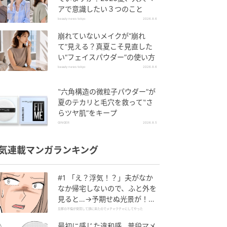
アで意識したい３つのこと
beauty news tokyo
2026.8.6
崩れていないメイクが“崩れ
て”見える？真夏こそ見直した
い“フェイスパウダー”の使い方
beauty news tokyo
2026.8.6
‟六角構造の微粒子パウダー”が
夏のテカリと毛穴を救って‟さ
らツヤ肌”をキープ
GINGER
2026.8.5
気連載マンガランキング
#1 「え？浮気！？」夫がなか
なか帰宅しないので、ふと外を
見ると…→予期せぬ光景が！｜
旦那の不倫が発覚して頭に来た
旦那の不倫が発覚して頭に来たのでメチャクチャにしてやった
のでメチャクチャにしてやった
最初に感じた違和感…普段マメ