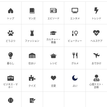
トップ
マンガ
エピソード
エンタメ
トレンド
室内には複数のフラワーアレンジメントがしつらえら
れ、雄大な浅間山を背景とした唯一無二の空間を楽し
める。また、オリジナルフラワーボックスと“おまかせ
カルチャー・
どうぶつ
ファッション
ビューティー
ヘルスケア
教養
ホールケーキ”が付いた「記念日プラン」も用意。大切
な日に利用するのもおすすめだ。
暮らし
住まい
レシピ
グルメ
おでかけ
ビジネス・マ
心理テスト・
クイズ
恋愛
占い
ネー
診断