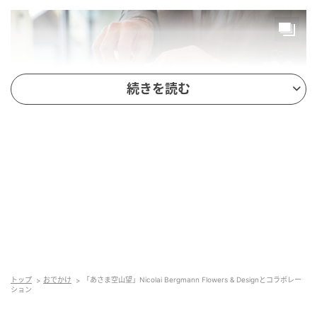
続きを読む
本プロジェクトにあたり、実際にニコライ自身が現地
に滞在。浅間山の雄大な自然と施設の空間に向き合い
ながらデザインを構築した。作品に用いられているの
トップ
おでかけ
「あさま空山望」Nicolai Bergmann Flowers & Designとコラボレー
ション
は、生花を特殊加工したプリザーブドフラワー。花を
一輪ずつワイヤリングし、葉をループ状に整えるとい