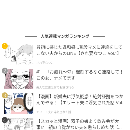
る木の器、さらにオリジナルの有田焼の器を組み合わ
せることで、花と器、そして空間が一体となる表現を
追求したという。
人気連載マンガランキング
最初に感じた違和感…普段マメに連絡をして
こない夫からのLINE【され妻なつこ Vol.1】
され妻なつこ
#1 「お疲れ〜♡」遅刻するなら連絡して！
この女、ナメてます
美人な友達は何でも許される
【漫画】新婚夫に浮気疑惑！絶対証拠をつか
んでやる！【エリート夫に浮気された話 Vol.
1】
エリート夫に浮気された話
インスタレーションは、客室やラウンジ、レストラン
【スカッと漫画】双子の娘より飲み会が大
など複数の空間に施されているが、その世界観をより
事!? 親の自覚がない夫を懲らしめた話【第1