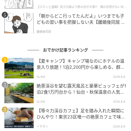
深く体感できるのが、1棟限定のコラボレーションルー
話】
【スカッと漫画】双子の娘より飲み会が大事!? 親の自覚がない夫を
ムだ。
懲らしめた話
「朝からどこ行ってたんだよ」いつまでも子
どもの習い事を把握しない夫【離婚後同居 Vo
l.1】
離婚後同居
おでかけ記事ランキング
【夏キャンプ】キャンプ場なのにホテルの温
泉入り放題！1泊2,200円から楽しめる、群馬
『サンバードキャンプガーデン』
GLAM
2026.8.8
絶景渓谷を望む露天風呂と豪華ビュッフェが1
泊2食1万円台から！仙台・秋保温泉の人気コ
スパ宿『秋保グランドホテル』
GLAM
2026.8.8
【等々力渓谷カフェ】足を踏み入れた瞬間に
舞台となるのは、プレジデンシャルスイート「ポラリ
ひんやり！東京23区唯一の絶景カフェで味わ
ス」。なかでも存在感を放つのが、壁面にあしらわれ
える本格コーヒー
た「プリザーブドフラワーウォール」。縦60cm×横
イチオシ
2026.8.8