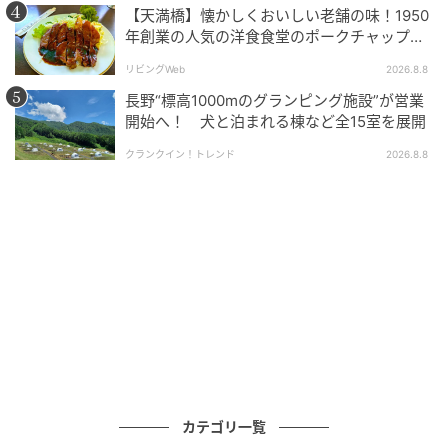
80cmのフレームに、バラやカーネーションなど20種
【天満橋】懐かしくおいしい老舗の味！1950
年創業の人気の洋食食堂のポークチャップ！
の花々を組み合わせた色彩豊かなフラワーウォール
「グリル ABC」
は、ここでしか見られない特別な作品だ。
リビングWeb
2026.8.8
長野“標高1000mのグランピング施設”が営業
開始へ！ 犬と泊まれる棟など全15室を展開
クランクイン！トレンド
2026.8.8
カテゴリ一覧