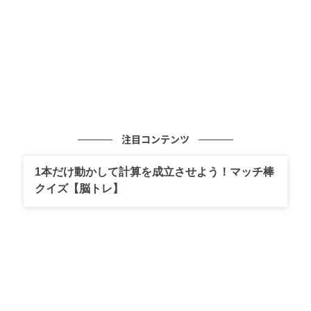
った緻密な手作業を重ねることで、生命感あふれる造
形が生み出されている。
注目コンテンツ
1本だけ動かして計算を成立させよう！マッチ棒
クイズ【脳トレ】
ベースカラーには、モノトーンを基調としたインテリ
アに映える紫を採用。そこに、力強い枝物や温もりあ