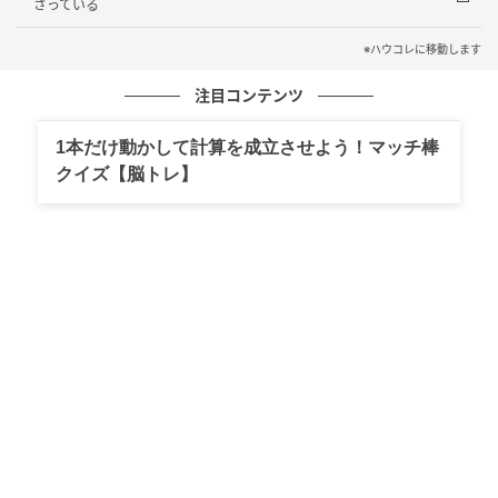
さっている
そして...
※ハウコレに移動します
しばらくして、彼から「見たよ」とメッセージが来ま
した。私は少し考えてから「ありがとう」とだけ返し
注目コンテンツ
ました。
1本だけ動かして計算を成立させよう！マッチ棒
クイズ【脳トレ】
あの夜の言葉を、怒りに変えなくてよかったと思いま
す。あの声があったから、一時間早く起きることがで
きたからです。彼が何を感じているかは、聞かないま
まにしています。
（30代女性・自営業）
本記事は、ハウコレ読者への独自アンケートに寄せら
れた実体験をもとに制作していますが、個人が特定さ
れないよう、一部設定を変更しています。
（ハウコレ編集部）