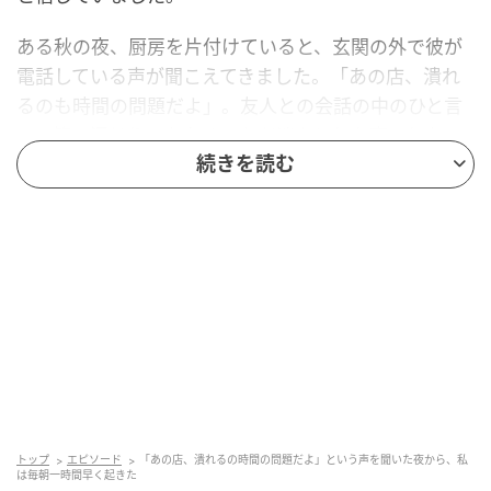
ある秋の夜、厨房を片付けていると、玄関の外で彼が
電話している声が聞こえてきました。「あの店、潰れ
るのも時間の問題だよ」。友人との会話の中のひと言
で、笑い混じりでもなく、ただ淡々とした声でした。
スポンジを持ったまま、しばらく動けませんでした。
続きを読む
それでも続けた理由
翌朝、彼には何も言いませんでした。知っていると伝
えることが怖かったのか、言葉にしたら本当のことに
なる気がしたのか、自分でもよくわかりません。た
だ、いつもより一時間早く起きて、生地をこねまし
た。
「また来たよ」と言ってくれるお客さんのために。親
トップ
エピソード
「あの店、潰れるの時間の問題だよ」という声を聞いた夜から、私
は毎朝一時間早く起きた
が積み上げてきたものを終わらせたくなかった。その