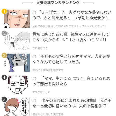
人気連載マンガランキング
元記事で読む
#1 「え？浮気！？」夫がなかなか帰宅しない
ので、ふと外を見ると…→予期せぬ光景が！
次の記事
｜旦那の不倫が発覚して頭に来たのでメチャ
旦那の不倫が発覚して頭に来たのでメチャクチャにしてやった
クチャにしてやった
「体調悪い」と送ったら既読スルー→「心配
最初に感じた違和感…普段マメに連絡をして
してくれないの？」と送ったら、返ってきた
こない夫からのLINE【され妻なつこ Vol.1】
写真に固まった
され妻なつこ
の記事をもっとみる
#1 子どもの実名と顔を晒すママ、大丈夫か
な？なんて心配していたら。
SNSに子供の顔を晒すママ
#1 「ママ、生きてるよね？」寝ていると思
って部屋を開けたら
ママが家出した
#1 出産の喜びに包まれたあの瞬間。我が子
を一番最初に抱いたのは、夫の不倫相手でし
た。
助産師と不倫した夫の末路