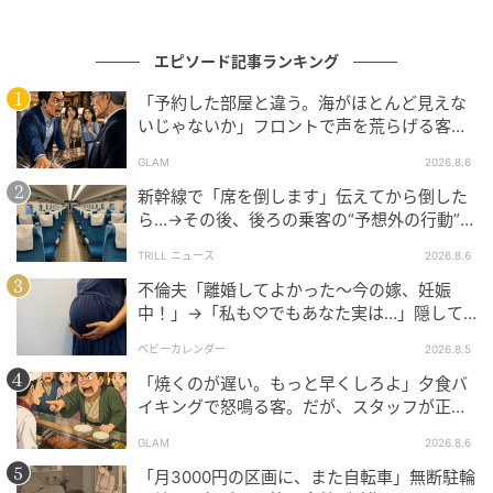
エピソード記事ランキング
「予約した部屋と違う。海がほとんど見えな
いじゃないか」フロントで声を荒らげる客。
だが、支配人が予約記録を示した結果
GLAM
2026.8.6
新幹線で「席を倒します」伝えてから倒した
ら…→その後、後ろの乗客の“予想外の行動”に
「不快ですぐに立ち去りました」
TRILL ニュース
2026.8.6
不倫夫「離婚してよかった〜今の嫁、妊娠
中！」→「私も♡でもあなた実は…」隠して
いた事実を暴露した結果
ベビーカレンダー
2026.8.5
「焼くのが遅い。もっと早くしろよ」夕食バ
イキングで怒鳴る客。だが、スタッフが正論
を並べた結果
GLAM
2026.8.6
「月3000円の区画に、また自転車」無断駐輪