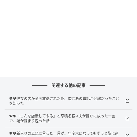
気持ちだけで、毎日厨房に立ち続けました。涙がこぼ
れていることに気づいたのは、パンが焼き上がったあ
とでした。
行列ができた朝
2ヶ月ほど後、見知らぬ番組スタッフから、取材依頼の
連絡が届きました。経緯は詳しく教えてもらえません
でしたが、放送後の朝、開店前から店の前に列ができ
ていました。
関連する他の記事
並んでいる人たちを端から端まで見渡して、胸の奥が
💖💖彼女の店が全国放送された夜、俺はあの電話が発端だったこと
じわりと熱くなって、あの夜聞いた声と目の前の光景
を知った
が、うまく重ならないまま、ただそこに立っていまし
💖💖「こんな店潰してやる」と怒鳴る客→夫が静かに放った一言
た。
で、場が静まり返った話
💖💖新入りの母親に言った一言が、年度末になってもずっと胸に刺