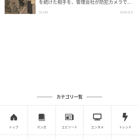
を続けた相手を、管理会社が防犯カメラで特
定した朝
他人の子を巻き込んだこの騒動により、妹は両親や親
GLAM
2026.8.5
戚一同からその場で猛烈な非難を浴び、今度こそ完全
に絶縁を言い渡されることになりました。
私も「自分のしたことがどれほど最低で取り返しのつ
かないことか、しっかり反省しなさい」と告げ、その
場を後にしました。
身勝手で非常識な妹の末路
カテゴリ一覧
それから3カ月後、妹から「ファミレスにいるんだけ
ど、お金がなくて払えないから迎えに来て……」と泣き
つくような連絡がありました。聞けば、妹の夫（私の
元婚約者）は社内不倫が発覚したあと、会社を辞めた
トップ
マンガ
エピソード
エンタメ
トレンド
そうで、借金苦から2人は離婚したそうです。