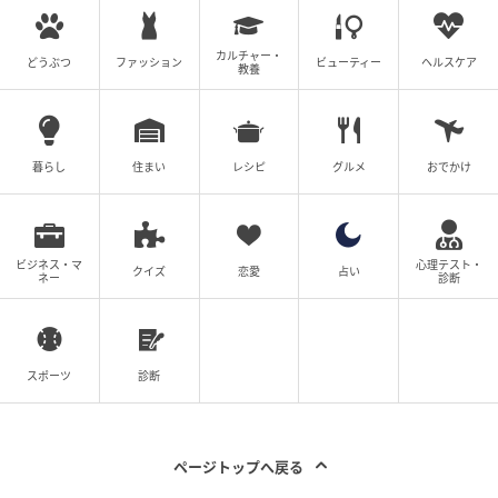
実家にも見放された妹は行く当てもなく、会計もでき
ず、身動きが取れない状態で私に助けを求めてきたの
カルチャー・
どうぶつ
ファッション
ビューティー
ヘルスケア
教養
です。しかし、両親は妹から逃れるためにすでに実家
を売却して引っ越しており、これまで散々な目に遭わ
されてきた私も妹を助けようとは到底思えませんでし
暮らし
住まい
レシピ
グルメ
おでかけ
た。
私は「これで私たちはもう他人だから。もう二度と私
の前に現れないで」と告げ、手切れ金としては安いで
ビジネス・マ
心理テスト・
クイズ
恋愛
占い
ネー
診断
すが、その場で1万円を妹に送金し、連絡先をブロック
しました。
その後、妹がどこでどのような生活をしているかは知
スポーツ
診断
りませんが、幸せな生活を送れているとは思えませ
ん。私は、平穏を手に入れた両親をそっと見守り、こ
の先は妹に振り回されない穏やかな生活を自分の手で
ページトップへ戻る
守っていきたいと思っています。