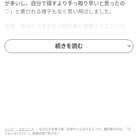
が多いし、自分で探すより手っ取り早いと思ったの
♡」と悪びれる様子もなく笑い飛ばしました。
結局、妹はそのまま私の婚約者と結婚することにな
り、私はあきれ果てて、それ以降2人とはすっかり縁を
切っていました。
続きを読む
親戚の結婚式で再会した妹
それから5年後、親戚の結婚式に出席したとき、妹と再
会しました。妹は結婚直後に、自身のクレジットカー
ド利用分の支払いを両親に肩代わりさせたきり、ずっ
と音信不通になっていました。そのため親戚との付き
合いはほとんどなく、この日、久々に姿を見せた妹に
は冷ややかな視線が向けられていました。
トップ
エピソード
私のものを奪う妹「お姉ちゃんの子もらう♡」婚約者の次は…「子
どもいないけど？」結婚式場で青ざめ！
披露宴の時間が近づき、参列者たちが続々と着席しま