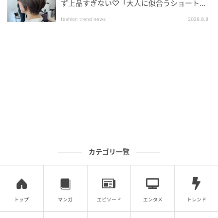
ず上品すぎない♡「大人に似合うショートボ
体感のある目もとに仕上がります。ミュートピンクと
ブ」
fashion trend news
2026.8.8
ラメのバランスで透明感が引き立ち、ピンクで気にな
りがちな腫れぼったさも感じにくく、抜け感のある目
元が完成します。
「のっぺり見えは避けたいけれど、濃いアイシャドウ
は苦手。甘すぎず、でも可愛さも欲しい。」そんなわ
がままに応えてくれる“大人かわいいピンクパレット”で
す。
※記事内の情報は執筆時のものになります。価格変更
や、販売終了の可能性もございます。最新の商品情報
カテゴリ一覧
は各お店・ブランドなどにご確認くださいませ。
※本記事は、レビュー記事です。商品への評価は筆者
の個人的感想です。
writer：Kaori.F
トップ
マンガ
エピソード
エンタメ
トレンド