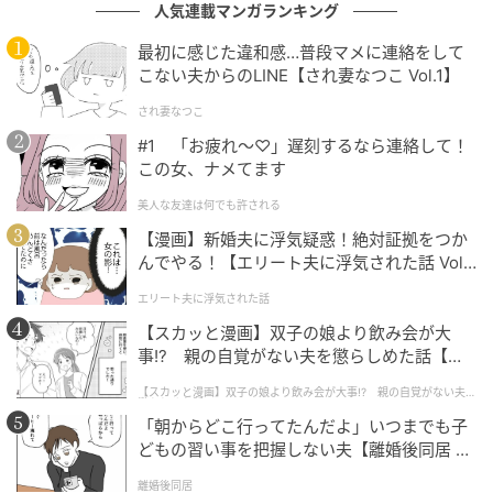
人気連載マンガランキング
最初に感じた違和感…普段マメに連絡をして
こない夫からのLINE【され妻なつこ Vol.1】
触ってみると、しっとりなめらかな粉質で肌あたりが
され妻なつこ
やさしく、密着感を感じる質感。A・Bはしっとりとし
#1 「お疲れ〜♡」遅刻するなら連絡して！
たミュートマットで、落ち着いたトーンの濃淡ピン
この女、ナメてます
ク。大人っぽさを残しながら、やわらかな可愛さを引
美人な友達は何でも許される
き出してくれるカラーです。一方のC・Dは、高輝度グ
【漫画】新婚夫に浮気疑惑！絶対証拠をつか
リッター。Cは見た目よりもやわらかく発色し、繊細
んでやる！【エリート夫に浮気された話 Vol.
なパールがクリアなツヤを演出。ほんのり温かみのあ
1】
エリート夫に浮気された話
るピンクニュアンスで、ポイントハイライトとしても
【スカッと漫画】双子の娘より飲み会が大
使いやすそうです。Dは大粒の多色グリッターで、立体
事!? 親の自覚がない夫を懲らしめた話【第1
感のアクセントの要に。
話】
【スカッと漫画】双子の娘より飲み会が大事!? 親の自覚がない夫を
懲らしめた話
「朝からどこ行ってたんだよ」いつまでも子
どもの習い事を把握しない夫【離婚後同居 Vo
落ち着きと可愛さを両立した、抜け感ピンク
l.1】
アイ
離婚後同居