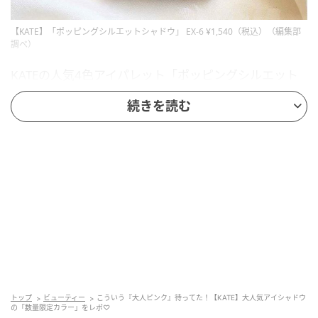
【KATE】「ポッピングシルエットシャドウ」 EX-6 ¥1,540（税込）（編集部
調べ）
KATEの人気4色アイパレット「ポッピングシルエット
シャドウ」から、数量限定で登場したこちらの新色。
続きを読む
同シリーズはミュートマットとグリッター、正反対の
質感を掛け合わせることで、濃い締め色に頼らず、淡
いのに立体感のある目もとを演出してくれると評判で
す。新色は、本記事でピックアップしたミスティーピ
ンク系の「EX-6 チュチュピンクポップ」の他、ミステ
ィーライラックグレージュ系の「EX-7 チュチュライラ
ックポップ」の2種展開です。
グレージュを忍ばせた、甘さだけに寄らない
ピンクトーン
トップ
ビューティー
こういう『大人ピンク』待ってた！【KATE】大人気アイシャドウ
の「数量限定カラー」をレポ♡