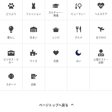
元記事で読む
カルチャー・
次の記事
どうぶつ
ファッション
ビューティー
ヘルスケア
教養
【40・50代】イメチェンするなら？ → 長さ変
えずに挑戦できる「外ハネボブ」がおすすめ
♡
暮らし
住まい
レシピ
グルメ
おでかけ
の記事をもっとみる
ビジネス・マ
心理テスト・
クイズ
恋愛
占い
ネー
診断
スポーツ
診断
ページトップへ戻る