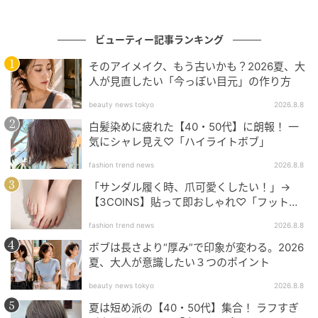
ビューティー記事ランキング
そのアイメイク、もう古いかも？2026夏、大
人が見直したい「今っぽい目元」の作り方
beauty news tokyo
2026.8.8
白髪染めに疲れた【40・50代】に朗報！ 一
気にシャレ見え♡「ハイライトボブ」
fashion trend news
2026.8.8
「サンダル履く時、爪可愛くしたい！」→
【3COINS】貼って即おしゃれ♡「フット用
ネイルチップ」
fashion trend news
2026.8.8
ボブは長さより“厚み”で印象が変わる。2026
夏、大人が意識したい３つのポイント
Aを上下まぶた全体に広げ、Bを目尻側に重ねてやわら
beauty news tokyo
2026.8.8
かな陰影をプラス。目尻と目頭にCでツヤを重ね、Dの
夏は短め派の【40・50代】集合！ ラフすぎ
ラメを黒目上下にポイントでのせることで、自然な立