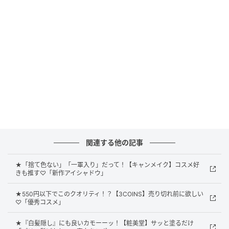
関連する他の記事
★「捨て色ない」「一軍入り」だって！【キャンメイク】コスメ好
きも推す♡「新作アイシャドウ」
チュチュピンクポップは、やわらかなピンクトーンで
★550円以下でこのクオリティ！？【3COINS】売り切れ前に欲しい
ありながらグレージュを忍ばせたような、甘さだけに
♡「優秀コスメ」
寄らない印象のパレット。淡い発色が肌になじみやす
★『白髪隠し』にも良いカモーーッ！【粧美堂】サッと塗るだけ
く、それでいて目もとがぼやけにくい絶妙なカラー設