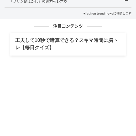
「プリン髪ぼかし」の実力をレポ♡
計です。光の当たり方によって、きらめきやニュアン
※fashion trend newsに移動します
スの変化も楽しめます。
注目コンテンツ
ミュートマット × 高輝度グリッター、質感で
工夫して10秒で暗算できる？スキマ時間に脳ト
つくる奥行き
レ【毎日クイズ】