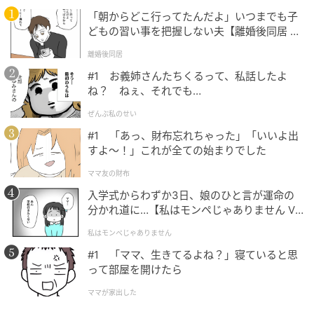
「朝からどこ行ってたんだよ」いつまでも子
どもの習い事を把握しない夫【離婚後同居 Vo
テギョン（写真提供＝OSEN）
l.1】
離婚後同居
何よりもファンの関心は彼の次回作に注がれている。
#1 お義姉さんたちくるって、私話したよ
ね？ ねぇ、それでも…
テギョンは現在、出演するNetflixシリーズ『ソウルメ
イト』の配信を控えている。歌手と俳優の両分野で活
ぜんぶ私のせい
動してきただけに、結婚後も変わらず精力的な活動を
#1 「あっ、財布忘れちゃった」「いいよ出
続けていく見通しだ。
すよ〜！」これが全ての始まりでした
ママ友の財布
プライバシー侵害という不本意な騒動はあったもの
入学式からわずか3日、娘のひと言が運命の
の、長年の愛を実らせたテギョンは、俳優として、そ
分かれ道に…【私はモンペじゃありません Vo
して夫として新たな一歩を踏み出した。ファンもまた
l.1】
私はモンペじゃありません
「幸せに暮らしてほしい」「早く作品で会いたい」と
#1 「ママ、生きてるよね？」寝ていると思
いう応援の声を寄せている。
って部屋を開けたら
（記事提供＝OSEN）
ママが家出した