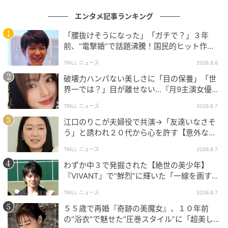
元記事で読む
エンタメ記事ランキング
次の記事
「腰抜けそうになった」「ガチで？」３年
前、“電撃婚”で話題沸騰！国民的ヒット作
韓国芸能界で“最高齢の妊婦”誕生！45歳女優
『逃げ恥』で異彩放った【国宝級イケメン】
ハン・ダガム、結婚6年目で待望の第1子妊娠
TRILL ニュース
2026.8.6
を報告
破壊力ハンパない美しさに「目の保養」「世
界一では？」目が離せない…『月9主演女優
の記事をもっとみる
（34歳）』“極上”美ショットがすごい
TRILL ニュース
2026.8.7
江口のりこが夫婦役で共演→「友達いなさそ
う」と誘われ２０代から心を許す【意外な親
友芸人】とは？
TRILL ニュース
2026.8.7
わずか中３で発掘された【絶世の美少年】
『VIVANT』で“鮮烈”に輝いた「一線を画す」
イケメン俳優
TRILL ニュース
2026.8.7
５５歳で再婚『奇跡の美魔女』、１０年前
の“浴衣”で魅せた“圧巻スタイル”に「超美し