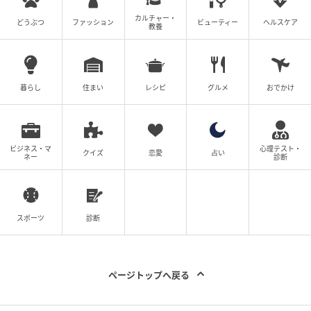
カルチャー・
どうぶつ
ファッション
ビューティー
ヘルスケア
教養
暮らし
住まい
レシピ
グルメ
おでかけ
ビジネス・マ
心理テスト・
クイズ
恋愛
占い
ネー
診断
スポーツ
診断
ページトップへ戻る