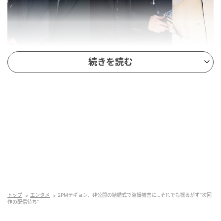
続きを読む
（写真提供＝OSEN）
テギョンと花嫁は約10年間愛を育んできた長年交際を
続けてきたカップルとして知られている。テギョンは
昨年、自ら結婚の知らせを伝え「長い間、僕を信じて
くれた人と生涯を共にすることを約束した」と明か
し、多くの祝福を受けていた。
プライバシー侵害騒動
トップ
エンタメ
2PMテギョン、非公開の結婚式で盗撮被害に…それでも揺るがず“次回
しかし、結婚式直後にホテルの客室など外部で撮影さ
作の配信待ち”
れたとみられる写真が、海外SNSなどを通じて拡散さ