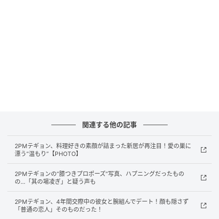
れた。
一部の写真には挙式の様子や新婦の顔までが鮮明に写
っており、批判が相次いだ。新婦が一般人であること
から、肖像権やプライバシー侵害への懸念が広がって
いる。
騒動の中でも揺るがず日常へ
この件に関してテギョンは特段の対応は示していない
関連する他の記事
が、騒動の中でもいち早く日常に復帰した。新婚旅行
2PMテギョン、料理好きの素顔が詰まった新居が再注目！愛の巣に
へは行かず映画鑑賞をするなど、淡々とした日常を送
漂う“温もり”【PHOTO】
る様子を公開している。
2PMテギョンの“膝つきプロポーズ”写真、ハプニングだったもの
の…「其の場凌ぎ」と疑う声も
2PMテギョン、4年間交際中の彼女と腕組んでデート！顔も隠さず
「普通の恋人」そのものだった！