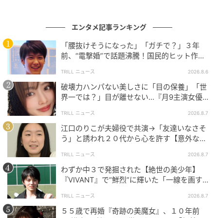
エンタメ記事ランキング
「腰抜けそうになった」「ガチで？」３年
前、“電撃婚”で話題沸騰！国民的ヒット作
『逃げ恥』で異彩放った【国宝級イケメン】
TRILL ニュース
2026.8.6
破壊力ハンパない美しさに「目の保養」「世
界一では？」目が離せない…『月9主演女優
（34歳）』“極上”美ショットがすごい
TRILL ニュース
2026.8.7
江口のりこが夫婦役で共演→「友達いなさそ
う」と誘われ２０代から心を許す【意外な親
友芸人】とは？
TRILL ニュース
2026.8.7
わずか中３で発掘された【絶世の美少年】
『VIVANT』で“鮮烈”に輝いた「一線を画す」
イケメン俳優
TRILL ニュース
2026.8.7
５５歳で再婚『奇跡の美魔女』、１０年前