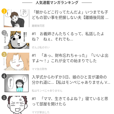
人気連載マンガランキング
生を歩んでいきます」とし、今年の秋に出産予定であ
ることを書き添えた。
「朝からどこ行ってたんだよ」いつまでも子
どもの習い事を把握しない夫【離婚後同居 Vo
ハン・ダガムは2020年、1歳年上の実業家の夫と約1年
l.1】
離婚後同居
の交際を経て結婚した。1980年生まれの彼女は今年45
#1 お義姉さんたちくるって、私話したよ
歳。芸能界でも高年齢での妊娠として、多くの祝福の
ね？ ねぇ、それでも…
声が寄せられている。
ぜんぶ私のせい
（記事提供＝OSEN）
#1 「あっ、財布忘れちゃった」「いいよ出
すよ〜！」これが全ての始まりでした
元記事で読む
ママ友の財布
入学式からわずか3日、娘のひと言が運命の
次の記事
分かれ道に…【私はモンペじゃありません Vo
l.1】
不祥事俳優は作品を殺すのか。韓国ドラマ業
私はモンペじゃありません
界を揺るがす「逃れられないリスク」
#1 「ママ、生きてるよね？」寝ていると思
って部屋を開けたら
の記事をもっとみる
ママが家出した