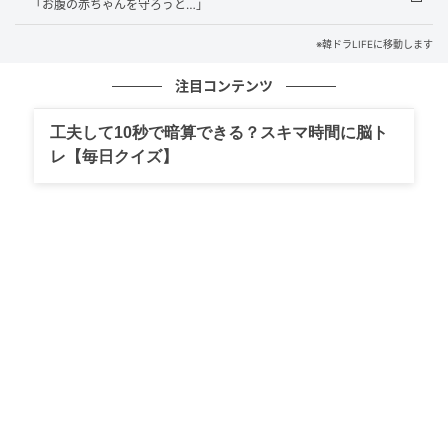
「お腹の赤ちゃんを守ろうと…」
※韓ドラLIFEに移動します
注目コンテンツ
（写真提供＝OSEN）
また、「これまで長年、運動を頑張り、食事管理も努
工夫して10秒で暗算できる？スキマ時間に脳ト
レ【毎日クイズ】
力してきたことが大きく役立ったようです。現在は慎
重になるべき時期は過ぎ、普段通り運動を行い、番組
のスケジュールもこなしています」と伝え、ファンを
安心させた。
「第2の人生へ」今秋に出産予定
最後にハン・ダガムは「私は今、第2の人生へと歩み入
る時を迎えたようです。私が今まで感じたことのない
気分です。最高齢の妊婦であるだけに、運動もさらに
頑張り、体調管理にも気を配って、より慎重に第2の人