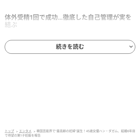
体外受精1回で成功…徹底した自己管理が実を
結ぶ
続いて彼女は「この遅い時期に私に大きな祝福とプレ
続きを読む
ゼントをくださり、本当に本当に感謝しています。昨
年、演劇を終えてから、最高の状態で結果を得たくて
事前に病院に通い、入念に準備して努力した結果、あ
りがたいことに体外受精の施術1回で成功しました」と
打ち明けた。
トップ
エンタメ
韓国芸能界で“最高齢の妊婦”誕生！45歳女優ハン・ダガム、結婚6年目
で待望の第1子妊娠を報告