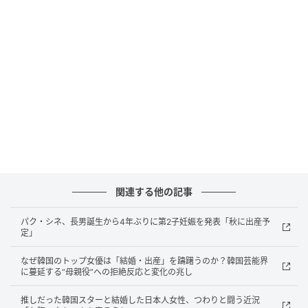
関連する他の記事
パク・シネ、長男誕生から4年ぶりに第2子妊娠を発表「秋に出産予
定」
なぜ韓国のトップ女優は「結婚・出産」を躊躇うのか？韓国芸能界
に蔓延する“母親役”への拒絶反応と変化の兆し
推しだった韓国スターと結婚した日本人女性、つわりと闘う近況