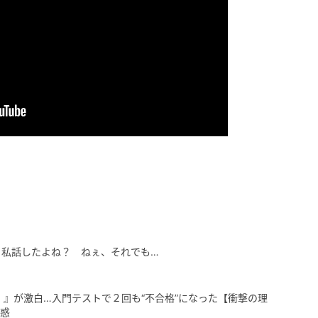
、私話したよね？ ねぇ、それでも…
）』が激白…入門テストで２回も“不合格”になった【衝撃の理
困惑