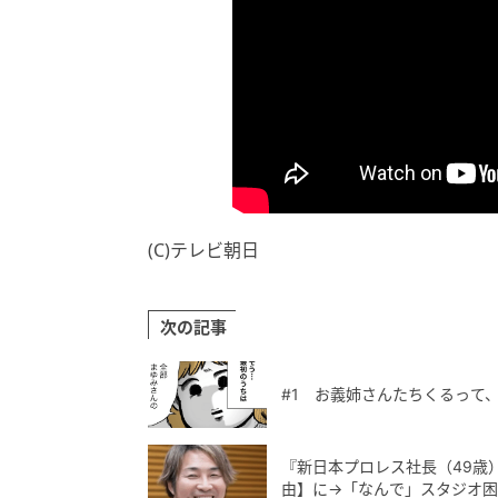
(C)テレビ朝日
次の記事
#1 お義姉さんたちくるって
『新日本プロレス社長（49歳
由】に→「なんで」スタジオ