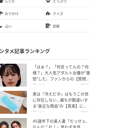
レシピ
どうぶつ
おでかけ
クイズ
占い
診断
ンタメ記事ランキング
「はぁ？」「何言ってんの？何
様？」大人気アダルト女優が“激
怒”した、ファンからの【質問】
とは
TRILL ニュース
2026.8.5
実は『冷えピタ』はもうこの世
に存在しない…誰もが勘違いす
る“身近な商品”の【真実】に
「知らなかった」「え、本当
TRILL ニュース
2026.8.5
に？」
45歳年下の美人妻「だっせぇ、
なんだこれ！」思わず本音…