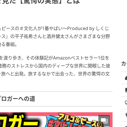
で見た【驚愕の実態】とは
スの＃文化人が1番やばい〜Produced by しくじ
ース』の平子祐希さんと酒井健太さんがさまざまな分野
迫る番組。
を渡り歩き、その体験記がAmazonベストセラー1位を
カ
。激務のストレスから国内のディープな世界に開眼した彼
ー旅へと出発。旅するなかで出会った、世界の驚愕の文
ブロガーへの道