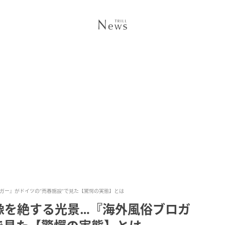
ガー』がドイツの“売春施設”で見た【驚愕の実態】とは
像を絶する光景…『海外風俗ブロガ