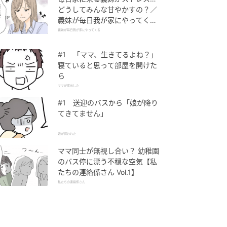
どうしてみんな甘やかすの？／
義妹が毎日我が家にやってくる
（1）【義父母がシンドイんで
義妹が毎日我が家にやってくる
す！ まんが】
#1 「ママ、生きてるよね？」
寝ていると思って部屋を開けた
ら
ママが家出した
#1 送迎のバスから「娘が降り
てきてません」
娘が拐われた
ママ同士が無視し合い？ 幼稚園
のバス停に漂う不穏な空気【私
たちの連絡係さん Vol.1】
私たちの連絡係さん