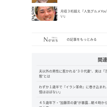
月収３桁超え『人気グルメYou
い」
の記事をもっとみる
関
夫以外の男性に惹かれる“３０代妻”、実は「
態”とは
わずか１歳半で『イラン革命』に巻き込まれ
憶はほぼない」
４５歳年下・“加藤茶の妻”が暴露…朝４時か