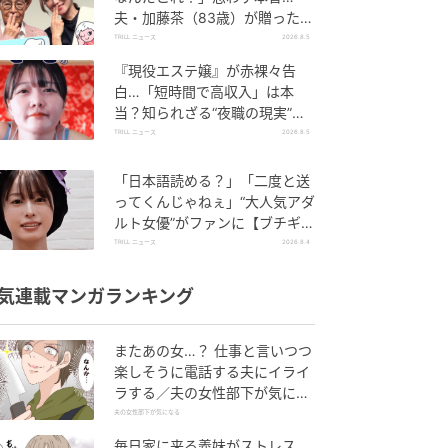
夫・加藤茶（83歳）が贈った“2
0万円のプレゼント”とは
TRILL ニュース
2026.8.5
『現役エステ嬢』が赤裸々告
白…「短時間で高収入」は本
当？知られざる“夜職の現実”と
は「おすすめしません」
TRILL ニュース
2026.8.5
「日本語読める？」「二度と送
ってくんじゃねぇ」“大人気アダ
ルト女優”がファンに【ブチギ
レ】したワケ
TRILL ニュース
2026.8.4
気連載マンガランキング
またあの女…？ 仕事と言いつつ
楽しそうに電話する夫にイライ
ラする／夫の女性部下が気にな
る（1）【夫婦の危機 まんが】
夫の女性部下が気になる
毎日家に来る義妹がストレス…