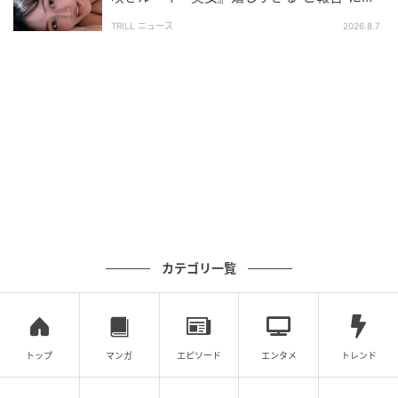
「予約しました」「めちゃめちゃ綺麗」
たわら、2024年にはボクシング興行のラウンドガール
TRILL ニュース
2026.8.7
に選出されたり、2025年には宅地建物取引士（宅建）
の試験に一発合格したりするなど、才色兼備な一面で
も話題になった。
※記事内の写真は、ご本人のInstagram投稿をもとに
紹介しています。無断転載はお控えください。
次の記事
#1 お義姉さんたちくるって、私話したよ
ね？ ねぇ、それでも…
カテゴリ一覧
の記事をもっとみる
トップ
マンガ
エピソード
エンタメ
トレンド